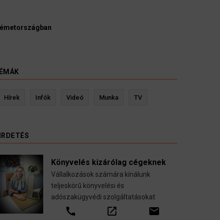
Ügyvédek, bírák és üg
kellene vizsgálnia egy p
3 August 2026
HÍREK
ÉMÁK
Kevin Ressler biztosítási szakértő
Hírek
Infók
Videó
Munka
TV
Gépjármű-, jogvédelmi-, felelősség-, baleset-,
nyugdíj-, fogászati biztosítások.
IRDETÉS
call
open_in_new
email
Könyvelés kizárólag cégeknek
Vállalkozások számára kínálunk
teljeskörű könyvelési és
adószakügyvédi szolgáltatásokat
call
open_in_new
email