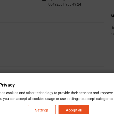
00492561 955 49 24
M
H
sz
Privacy
ses cookies and other technology to provide their services and improve
u you can accept all cookies usage or use settings to accept categories i
Settings
Accept all