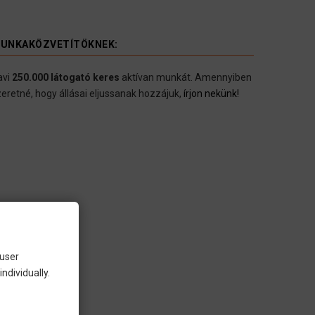
UNKAKÖZVETÍTÖKNEK:
avi
250.000 látogató keres
aktívan munkát. Amennyiben
eretné, hogy állásai eljussanak hozzájuk,
írjon nekünk!
 user
ndividually.