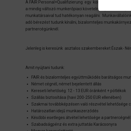
A FAIR Personal+Qualifizierung egy kompetens AZAV (TÜ
a mindig változó munkerőpiaci követelményekre a folyama
munkatársaival tud hatékonyan reagálni. Munkavállalóin
adó bérezést tudunk kínálni, bizalomteljes munkakörnyez
partnercégünknél.
Jelenleg is keresünk asztalos szakembereket Észak- Né
Amit nyújtani tudunk:
FAIR és bizalomteljes együttműködés barátságos m
Német cégnél, német bejelentett állás
Kereseti lehetőség: 12 - 13 EUR óránként + pótlékok
Szállás biztosítása (havi 200-250 EUR ellenében)
Szakmai továbbképzésen való részvétel lehetősége 
Határozatlan idejű munkaszerződés
Későbbi esetleges átvétel lehetősége a partnercégnél
Szabadságpénz és extra juttatás Karácsonyra