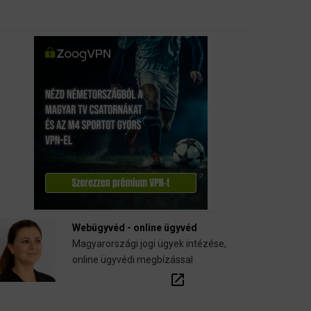
Webügyvéd - online ügyvéd
Magyarországi jogi ügyek intézése,
online ügyvédi megbízással
open_in_new