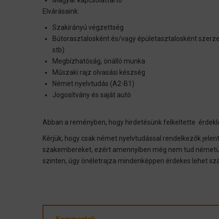
Magyar kapcsolattartó
Elvárásaink:
Szakirányú végzettség
Bútorasztalosként és/vagy épületasztalosként szerzett
stb)
Megbízhatóság, önálló munka
Műszaki rajz olvasási készség
Német nyelvtudás (A2-B1)
Jogosítvány és saját autó
Abban a reményben, hogy hirdetésünk felkeltette érdekl
Kérjük, hogy csak német nyelvtudással rendelkezők jele
szakembereket, ezért amennyiben még nem tud németül, d
szinten, úgy önéletrajza mindenképpen érdekes lehet s