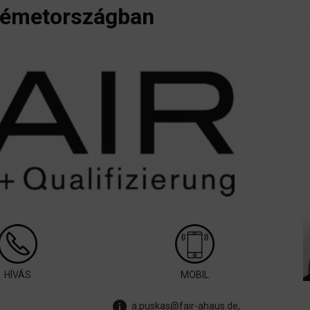
Németországban
HÍVÁS
MOBIL
info
a.puskas@fair-ahaus.de,