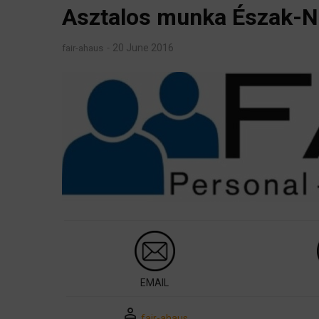
Asztalos munka Észak-
20 June 2016
fair-ahaus
EMAIL
perm_identity
fair-ahaus