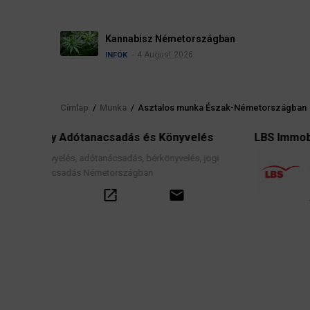
Kannabisz Németországban
4 August 2026
INFÓK
Címlap
/
Munka
/
Asztalos munka Észak-Németországban
Morzsa
 Könyvelés
LBS Immobilien-GmbH NordWest
rkönyvelés, jogi
Ingatlanközvetítés, lakáscélú finanszír
hitelek, lakástakarék- és építési megtak
szerződések, valamint kapcsolódó pé
email
tanácsadás.
call
open_in_new
email