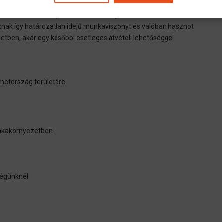
V Nord) minősített munkaerő-közvetítő és kölcsönző cég, mely
tosan továbbképzett és kvalifikált jelentkezőivel és
knak így határozatlan idejű munkaviszonyt és valóban hasznot
etben, akár egy későbbi esetleges átvételi lehetőséggel
metország területére.
unkakörnyezetben
cégünknél