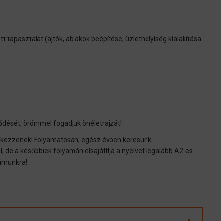
 tapasztalat (ajtók, ablakok beépítése, üzlethelyiség kialakítása
ődését, örömmel fogadjuk önéletrajzát!
ntkezzenek! Folyamatosan, egész évben keresünk
e a későbbiek folyamán elsajátítja a nyelvet legalább A2-es
zámunkra!