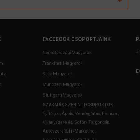
K
FACEBOOK CSOPORTJAINK
P
J
Németországi Magyarok
um
Frankfurti Magyarok
E
utz
Kölni Magyarok
r
Müncheni Magyarok
Stuttgarti Magyarok
SZAKMÁK SZERINTI CSOPORTOK
Építőipar
,
Ápoló
,
Vendéglátás
,
Fémipar
,
Villanyszerelés
,
Sofőr/ Targoncás
,
Autószerelő
,
IT/Marketing
,
Víz-/Gáz-/Fűtés
,
Stuttgarti