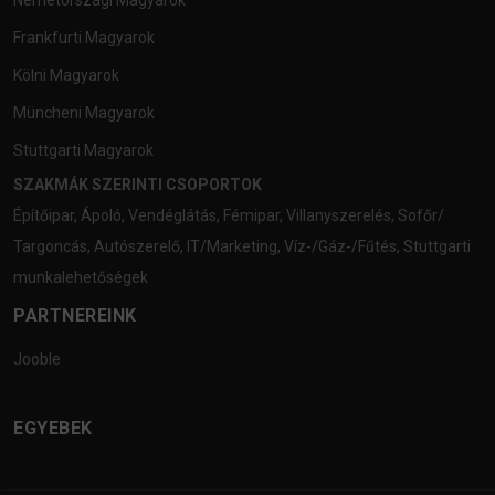
Németországi Magyarok
Frankfurti Magyarok
Kölni Magyarok
Müncheni Magyarok
Stuttgarti Magyarok
SZAKMÁK SZERINTI CSOPORTOK
Építőipar
,
Ápoló
,
Vendéglátás
,
Fémipar
,
Villanyszerelés
,
Sofőr/
Targoncás
,
Autószerelő
,
IT/Marketing
,
Víz-/Gáz-/Fűtés
,
Stuttgarti
munkalehetőségek
PARTNEREINK
Jooble
EGYEBEK