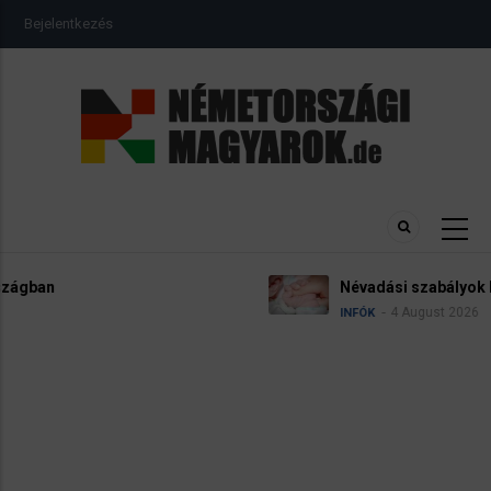
Ugrás
USER
Bejelentkezés
a
ACCOUNT
MENU
tartalomra
Névadási szabályok Németországban
4 August 2026
INFÓK