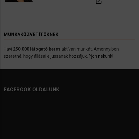
open_in_new
MUNKAKÖZVETÍTÖKNEK:
Havi
250.000 látogató keres
aktívan munkát. Amennyiben
szeretné, hogy állásai eljussanak hozzájuk,
írjon nekünk!
FACEBOOK OLDALUNK