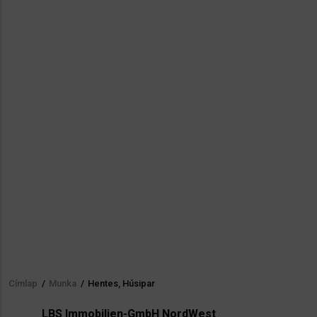
Címlap
/
Munka
/
Hentes, Húsipar
Morzsa
LBS Immobilien-GmbH NordWest