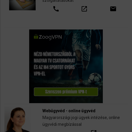
szolgáltatásokat
call
open_in_new
email
Webügyvéd - online ügyvéd
Magyarországi jogi ügyek intézése, online
ügyvédi megbízással