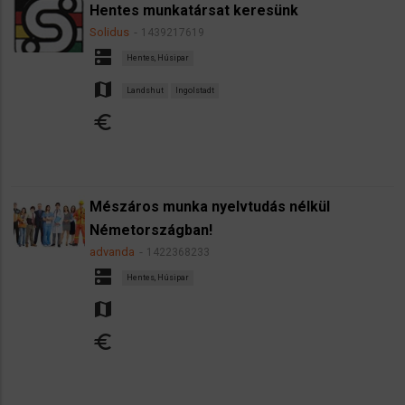
Hentes munkatársat keresünk
Solidus
1439217619
dns
Hentes, Húsipar
map
Landshut
Ingolstadt
euro
Mészáros munka nyelvtudás nélkül
Németországban!
advanda
1422368233
dns
Hentes, Húsipar
map
euro