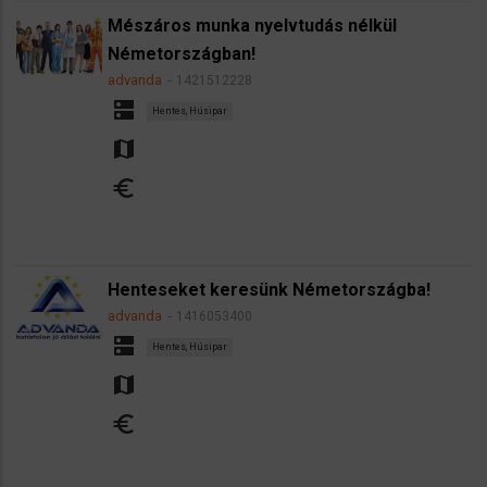
Mészáros munka nyelvtudás nélkül
Németországban!
advanda
1421512228
dns
Hentes, Húsipar
map
euro
Henteseket keresünk Németországba!
advanda
1416053400
dns
Hentes, Húsipar
map
euro