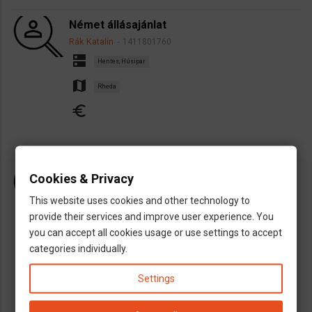
Német állásajánlat
Rák Katalin
1411801760
dns
Hentes, Húsipar
map
Rheda
euro
Nemetorszagi hentes munka, nincs
Cookies & Privacy
kozvetitesi dij
This website uses cookies and other technology to
Lilla77
1401970052
provide their services and improve user experience. You
dns
you can accept all cookies usage or use settings to accept
Hentes, Húsipar
categories individually.
map
Stuttgart
München
Frankfurt
Berlin
euro
Settings