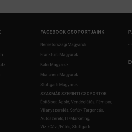
K
FACEBOOK CSOPORTJAINK
P
J
Németországi Magyarok
um
Frankfurti Magyarok
E
utz
Kölni Magyarok
r
Müncheni Magyarok
Stuttgarti Magyarok
SZAKMÁK SZERINTI CSOPORTOK
Építőipar
,
Ápoló
,
Vendéglátás
,
Fémipar
,
Villanyszerelés
,
Sofőr/ Targoncás
,
Autószerelő
,
IT/Marketing
,
Víz-/Gáz-/Fűtés
,
Stuttgarti