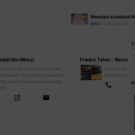
Névadási szabályok 
4 August 2026
INFÓK
T
Frankó Teher - Nemzetközi Költözteté
finanszírozási
Komplett lakások professzionális köl
ési megtakarítási
biztosítással, teljes garancia vállalássa
olódó pénzügyi
H
call
email
email