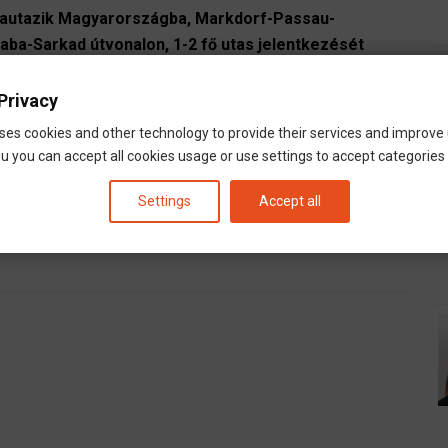
zautazik Magyarországba, Markdorf-Passau-
a-Sarkad útvonalon, 1-2 fő utas jelentkezését
Privacy
ses cookies and other technology to provide their services and improve
u you can accept all cookies usage or use settings to accept categories i
richshafen
Settings
Accept all
ABA
SARKAD