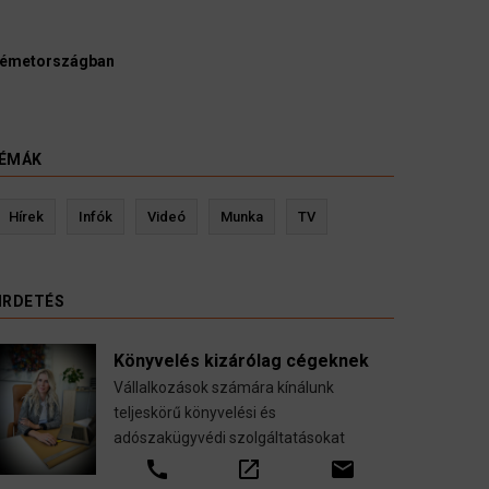
Németországban
ÉMÁK
s
Kevin Ressler biztosítási szakértő
Hírek
Infók
Videó
Munka
TV
töztetése
Gépjármű-, jogvédelmi-, felelősség-, baleset-,
l.
nyugdíj-, fogászati biztosítások.
IRDETÉS
call
open_in_new
email
Könyvelés kizárólag cégeknek
Vállalkozások számára kínálunk
teljeskörű könyvelési és
adószakügyvédi szolgáltatásokat
call
open_in_new
email