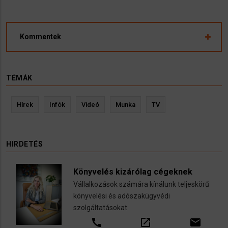
Kommentek
TÉMÁK
Hírek
Infók
Videó
Munka
TV
HIRDETÉS
Könyvelés kizárólag cégeknek
Vállalkozások számára kínálunk teljeskörű
könyvelési és adószakügyvédi
szolgáltatásokat
call
open_in_new
email