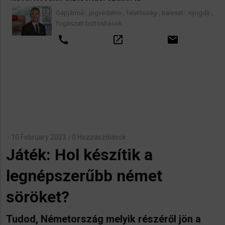
Gépjármű-, jogvédelmi-, felelősség-, baleset-, nyugdíj-,
fogászati biztosítások.
call
open_in_new
email
10 February 2023
0 Hozzászólások
/
Játék: Hol készítik a
legnépszerűbb német
söröket?
Tudod, Németország melyik részéről jön a