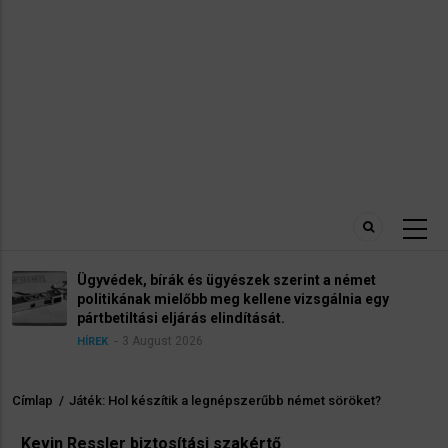
Ügyvédek, bírák és ügyészek szerint a német
politikának mielőbb meg kellene vizsgálnia egy
pártbetiltási eljárás elindítását.
3 August 2026
HÍREK
Címlap
/
Játék: Hol készítik a legnépszerűbb német söröket?
Morzsa
Kevin Ressler biztosítási szakértő