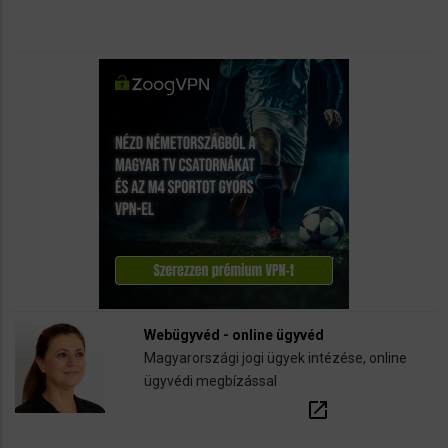
Webügyvéd - online ügyvéd
Magyarországi jogi ügyek intézése, online
ügyvédi megbízással
open_in_new