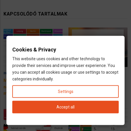
KAPCSOLÓDÓ TARTALMAK
Cookies & Privacy
This website uses cookies and other technology to
provide their services and improve user experience. You
you can accept all cookies usage or use settings to accept
12 April 2024
10 November 2023
INFÓK
HÍREK
categories individually.
Melyik német tartományban
Nyereményjáték -
nő a lakosság és hol csökken
szeptemberi nyertesek
Settings
majd?
Accept all