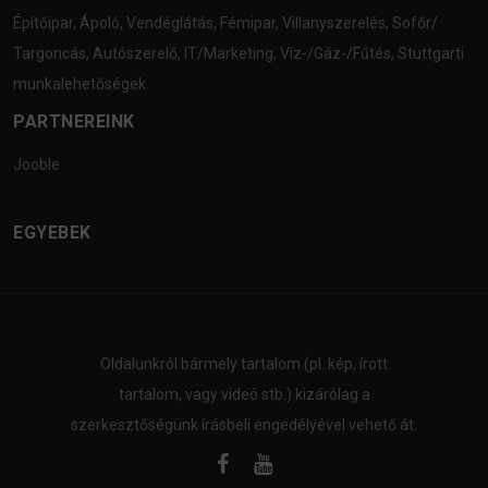
Építőipar
,
Ápoló
,
Vendéglátás
,
Fémipar
,
Villanyszerelés
,
Sofőr/
Targoncás
,
Autószerelő
,
IT/Marketing
,
Víz-/Gáz-/Fűtés
,
Stuttgarti
munkalehetőségek
PARTNEREINK
Jooble
EGYEBEK
Oldalunkról bármely tartalom (pl. kép, írott
tartalom, vagy videó stb.) kizárólag a
szerkesztőségünk írásbeli engedélyével vehető át.