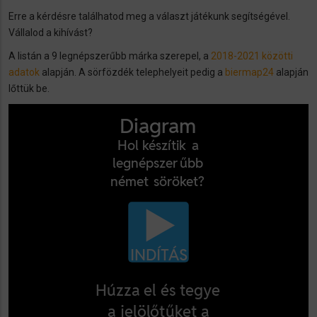
Erre a kérdésre találhatod meg a választ játékunk segítségével.
Vállalod a kihívást?
A listán a 9 legnépszerűbb márka szerepel, a
2018-2021 közötti
adatok
alapján. A sörfözdék telephelyeit pedig a
biermap24
alapján
lőttük be.