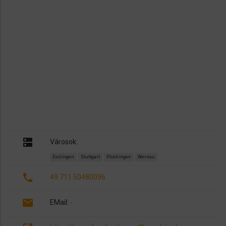
dns
Városok:
Esslingen
Stuttgart
Plochingen
Wernau
call
49 711 50480096
email
EMail:
-