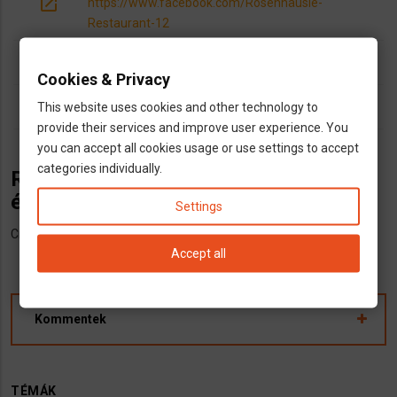
open_in_new
https://www.facebook.com/Rosenhäusle-
Restaurant-12
dns
Étterem
Cookies & Privacy
outlined_flag
This website uses cookies and other technology to
Baden-Württemberg
provide their services and improve user experience. You
you can accept all cookies usage or use settings to accept
categories individually.
Rosenhäusle Restaurant - Magyar
étterem Esslingenben
Settings
Cím: Obere Beutau 1, 73728 Esslingen am Neckar
Accept all
Kommentek
TÉMÁK