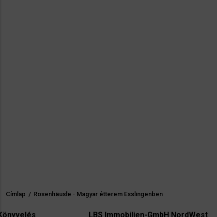
Címlap
/
Rosenhäusle - Magyar étterem Esslingenben
Morzsa
LBS Immobilien-GmbH NordWest