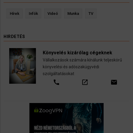
Hírek
Infók
Videó
Munka
TV
HIRDETÉS
Könyvelés kizárólag cégeknek
Vállalkozások számára kínálunk teljeskörű
könyvelési és adószakügyvédi
szolgáltatásokat
call
open_in_new
email