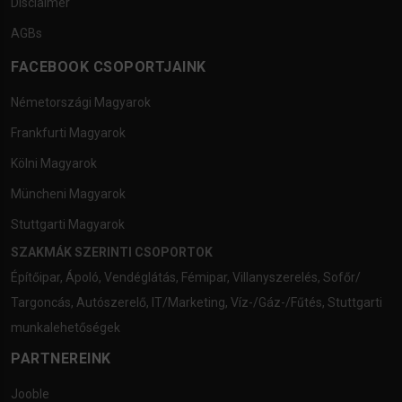
Disclaimer
AGBs
FACEBOOK CSOPORTJAINK
Németországi Magyarok
Frankfurti Magyarok
Kölni Magyarok
Müncheni Magyarok
Stuttgarti Magyarok
SZAKMÁK SZERINTI CSOPORTOK
Építőipar
,
Ápoló
,
Vendéglátás
,
Fémipar
,
Villanyszerelés
,
Sofőr/
Targoncás
,
Autószerelő
,
IT/Marketing
,
Víz-/Gáz-/Fűtés
,
Stuttgarti
munkalehetőségek
PARTNEREINK
Jooble