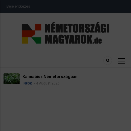
Ugrás
USER
Bejelentkezés
a
ACCOUNT
MENU
tartalomra
Kannabisz Németországban
4 August 2026
INFÓK