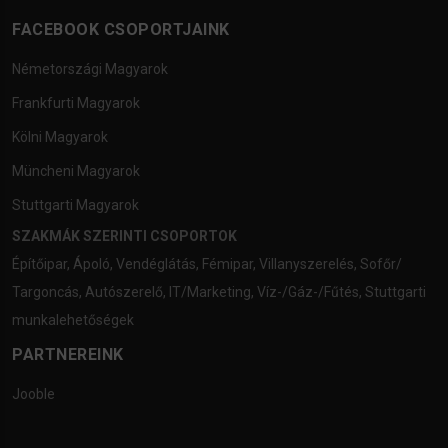
FACEBOOK CSOPORTJAINK
Németországi Magyarok
Frankfurti Magyarok
Kölni Magyarok
Müncheni Magyarok
Stuttgarti Magyarok
SZAKMÁK SZERINTI CSOPORTOK
Építőipar
,
Ápoló
,
Vendéglátás
,
Fémipar
,
Villanyszerelés
,
Sofőr/
Targoncás
,
Autószerelő
,
IT/Marketing
,
Víz-/Gáz-/Fűtés
,
Stuttgarti
munkalehetőségek
PARTNEREINK
Jooble