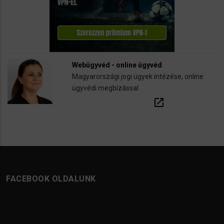
Webügyvéd - online ügyvéd
Magyarországi jogi ügyek intézése, online
ügyvédi megbízással
open_in_new
FACEBOOK OLDALUNK