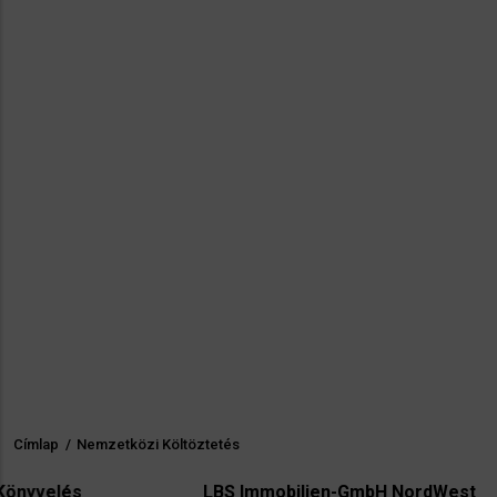
Címlap
/
Nemzetközi Költöztetés
Morzsa
LBS Immobilien-GmbH NordWest