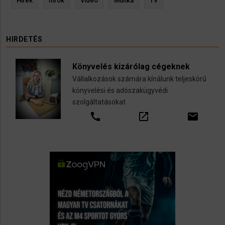
Hírek
Infók
Videó
Munka
TV
HIRDETÉS
Könyvelés kizárólag cégeknek
Vállalkozások számára kínálunk teljeskörű
könyvelési és adószakügyvédi
szolgáltatásokat
call
open_in_new
email