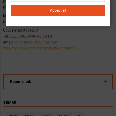
mit (pontos mennyiség méretekkel)
mikor (tól - ig időhatár)
Accept all
KÖLTÖZTETÉS esetén bel- és külföldön is az útvonal és időpont
rugalmas, az árak alacsonyak.
Üdvözlettel: Kovács J.
Tel.: 0036-70/604-8798(viber)
email:
kovacsberauto@gmail.com
www.facebook.com/nemzetkozi.koltoztetok
Kommentek
TÉMÁK