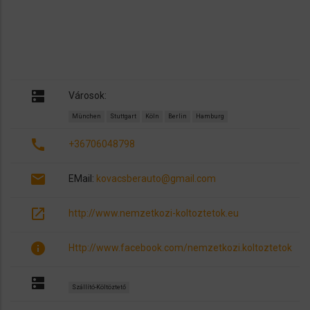
dns
Városok:
München
Stuttgart
Köln
Berlin
Hamburg
call
+36706048798
email
EMail:
kovacsberauto@gmail.com
open_in_new
http://www.nemzetkozi-koltoztetok.eu
info
Http://www.facebook.com/nemzetkozi.koltoztetok
dns
Szállító-Költöztető