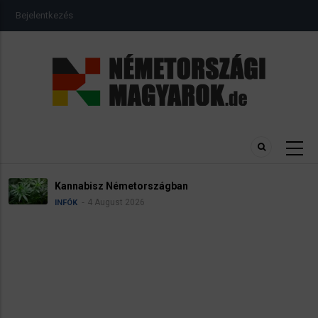
Ugrás
USER
Bejelentkezés
a
ACCOUNT
MENU
tartalomra
abisz Németországban
Névad
4 August 2026
INFÓK