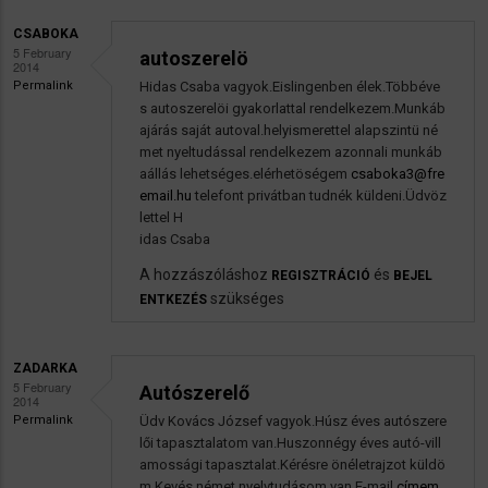
üzenetére
CSABOKA
5 February
autoszerelö
2014
Permalink
Hidas Csaba vagyok.Eislingenben élek.Többéve
s autoszerelöi gyakorlattal rendelkezem.Munkáb
ajárás saját autoval.helyismerettel alapszintü né
met nyeltudással rendelkezem azonnali munkáb
aállás lehetséges.elérhetöségem
csaboka3@fre
email.hu
telefont privátban tudnék küldeni.Üdvöz
lettel H
idas Csaba
A hozzászóláshoz
és
REGISZTRÁCIÓ
BEJEL
szükséges
ENTKEZÉS
ZADARKA
5 February
Autószerelő
2014
Permalink
Üdv Kovács József vagyok.Húsz éves autószere
lői tapasztalatom van.Huszonnégy éves autó-vill
amossági tapasztalat.Kérésre önéletrajzot küldö
m.Kevés német nyelvtudásom van.E-mail
címem.