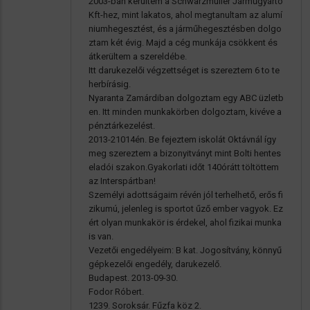
2003-ban kerültem a Schwarzmüller Járműgyártó
Kft-hez, mint lakatos, ahol megtanultam az alumí
niumhegesztést, és a járműhegesztésben dolgo
ztam két évig. Majd a cég munkája csökkent és
átkerültem a szereldébe.
Itt darukezelői végzettséget is szereztem 6 to te
herbírásig.
Nyaranta Zamárdiban dolgoztam egy ABC üzletb
en. Itt minden munkakörben dolgoztam, kivéve a
pénztárkezelést.
2013-21014én. Be fejeztem iskolát Oktávnál így
meg szereztem a bizonyitványt mint Bolti hentes
eladói szakon.Gyakorlati időt 140órátt töltöttem
az Interspártban!
Személyi adottságaim révén jól terhelhető, erős fi
zikumú, jelenleg is sportot űző ember vagyok. Ez
ért olyan munkakör is érdekel, ahol fizikai munka
is van.
Vezetői engedélyeim: B kat. Jogosítvány, könnyű
gépkezelői engedély, darukezelő.
Budapest. 2013-09-30.
Fodor Róbert.
1239. Soroksár. Fűzfa köz 2.