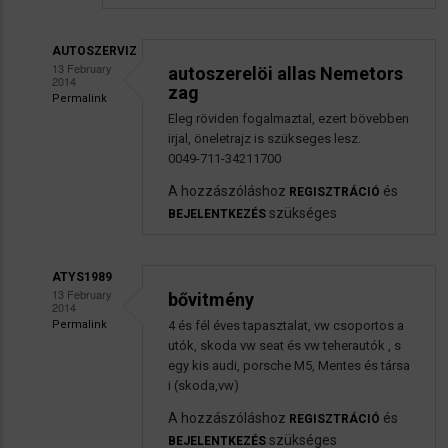
AUTOSZERVIZ
13 February
autoszerelöi allas Nemetors
2014
zag
Permalink
Válasz
Eleg röviden fogalmaztal, ezert bövebben
irjal, öneletrajz is szükseges lesz.
Atys1989
0049-711-34211700
Jelentkezés
üzenetére
A hozzászóláshoz
és
REGISZTRÁCIÓ
szükséges
BEJELENTKEZÉS
ATYS1989
13 February
bővitmény
2014
Permalink
4 és fél éves tapasztalat, vw csoportos a
Válasz
utók, skoda vw seat és vw teherautók , s
Atys1989
egy kis audi, porsche M5, Mentes és társa
i (skoda,vw)
Jelentkezés
üzenetére
A hozzászóláshoz
és
REGISZTRÁCIÓ
szükséges
BEJELENTKEZÉS