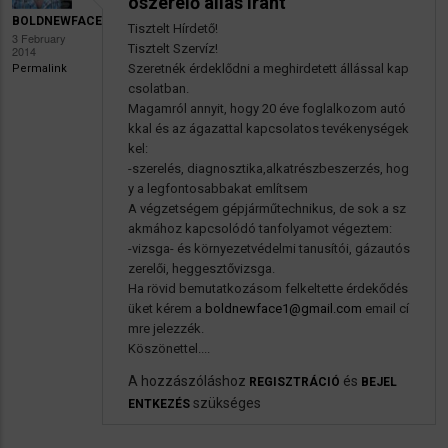
ószerelő állás iránt
BOLDNEWFACE
Tisztelt Hírdető!
3 February
Tisztelt Szervíz!
2014
Szeretnék érdeklődni a meghirdetett állással kap
Permalink
csolatban.
Magamról annyit, hogy 20 éve foglalkozom autó
kkal és az ágazattal kapcsolatos tevékenységek
kel:
-szerelés, diagnosztika,alkatrészbeszerzés, hog
y a legfontosabbakat említsem
A végzetségem gépjárműtechnikus, de sok a sz
akmához kapcsolódó tanfolyamot végeztem:
-vizsga- és környezetvédelmi tanusítói, gázautós
zerelői, heggesztővizsga.
Ha rövid bemutatkozásom felkeltette érdekődés
üket kérem a
boldnewface1@gmail.com
email cí
mre jelezzék.
Köszönettel....
A hozzászóláshoz
és
REGISZTRÁCIÓ
BEJEL
szükséges
ENTKEZÉS