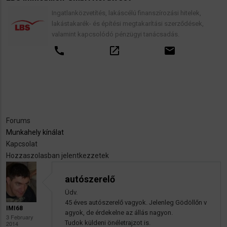
Ingatlanközvetítés, lakáscélú finanszírozási hitelek,
lakástakarék- és építési megtakarítási szerződések,
valamint kapcsolódó pénzügyi tanácsadás.
call
open_in_new
email
Forums
Munkahely kínálat
Kapcsolat
Hozzaszolasban jelentkezzetek
autószerelő
Üdv.
45 éves autószerelő vagyok. Jelenleg Gödöllőn v
IMI68
agyok, de érdekelne az állás nagyon.
3 February
Tudok küldeni önéletrajzot is.
2014