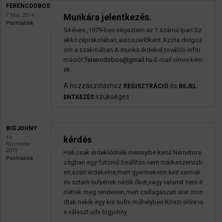
FERENCDOBOS
7 May 2014
Munkára jelentkezés.
Permalink
54 éves ,1979-ben végeztem az 1.számú Ipari Sz
akközépiskolában,autószerlőként.Azóta dolgoz
om a szakmában.A munka érdekel,további infor
mációt:
ferencdobos@gmail.hu
E-mail címre kérn
ék.
A hozzászóláshoz
és
REGISZTRÁCIÓ
BEJEL
szükséges
ENTKEZÉS
BIGJOHNY
14
kérdés
November
2015
Hali,csak érdeklődnék mennyibe kerul Németors
Permalink
zágban egy futómű beállítás nem márkaszervízb
en,azért érdekelne,mert gyermekeim kint vannak
és sztem hulyének nézik őket,vagy valamit nem é
rtettek meg rendesen,mert csillagászati árat mon
dtak nekik egy kis sufni műhelyben.Köszi előre is
a választ.udv bigjohny