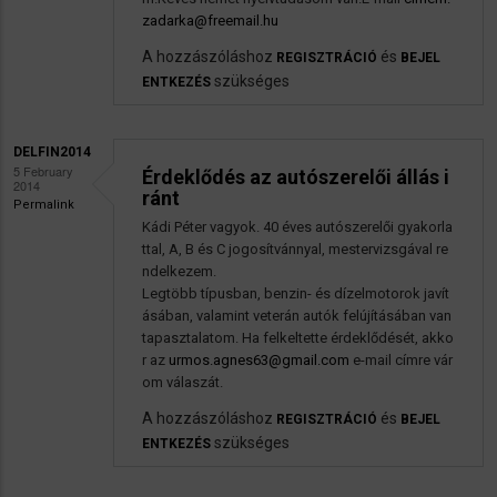
zadarka@freemail.hu
A hozzászóláshoz
és
REGISZTRÁCIÓ
BEJEL
szükséges
ENTKEZÉS
DELFIN2014
5 February
Érdeklődés az autószerelői állás i
2014
ránt
Permalink
Kádi Péter vagyok. 40 éves autószerelői gyakorla
ttal, A, B és C jogosítvánnyal, mestervizsgával re
ndelkezem.
Legtöbb típusban, benzin- és dízelmotorok javít
ásában, valamint veterán autók felújításában van
tapasztalatom. Ha felkeltette érdeklődését, akko
r az
urmos.agnes63@gmail.com
e-mail címre vár
om válaszát.
A hozzászóláshoz
és
REGISZTRÁCIÓ
BEJEL
szükséges
ENTKEZÉS