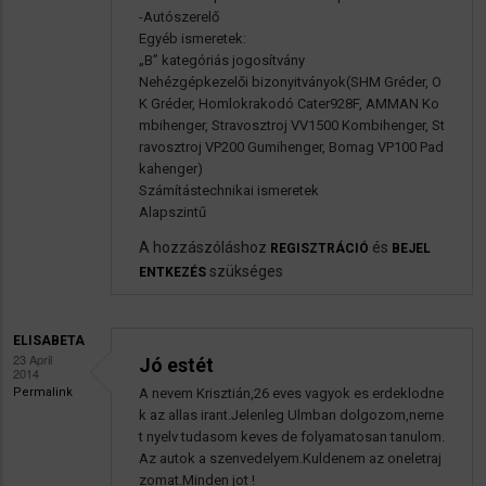
-Autószerelő
Egyéb ismeretek:
„B” kategóriás jogosítvány
Nehézgépkezelői bizonyitványok(SHM Gréder, O
K Gréder, Homlokrakodó Cater928F, AMMAN Ko
mbihenger, Stravosztroj VV1500 Kombihenger, St
ravosztroj VP200 Gumihenger, Bomag VP100 Pad
kahenger)
Számítástechnikai ismeretek
Alapszintű
A hozzászóláshoz
és
REGISZTRÁCIÓ
BEJEL
szükséges
ENTKEZÉS
ELISABETA
23 April
Jó estét
2014
Permalink
A nevem Krisztián,26 eves vagyok es erdeklodne
k az allas irant.Jelenleg Ulmban dolgozom,neme
t nyelv tudasom keves de folyamatosan tanulom.
Az autok a szenvedelyem.Kuldenem az oneletraj
zomat.Minden jot !