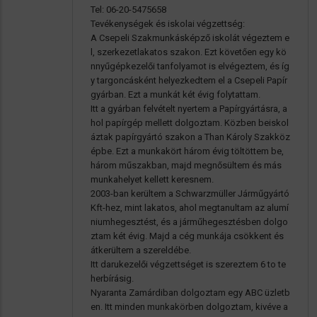
Tel: 06-20-5475658
Tevékenységek és iskolai végzettség:
A Csepeli Szakmunkásképző iskolát végeztem e
l, szerkezetlakatos szakon. Ezt követően egy kö
nnyűgépkezelői tanfolyamot is elvégeztem, és íg
y targoncásként helyezkedtem el a Csepeli Papír
gyárban. Ezt a munkát két évig folytattam.
Itt a gyárban felvételt nyertem a Papírgyártásra, a
hol papírgép mellett dolgoztam. Közben beiskol
áztak papírgyártó szakon a Than Károly Szakköz
épbe. Ezt a munkakört három évig töltöttem be,
három műszakban, majd megnősültem és más
munkahelyet kellett keresnem.
2003-ban kerültem a Schwarzmüller Járműgyártó
Kft-hez, mint lakatos, ahol megtanultam az alumí
niumhegesztést, és a járműhegesztésben dolgo
ztam két évig. Majd a cég munkája csökkent és
átkerültem a szereldébe.
Itt darukezelői végzettséget is szereztem 6 to te
herbírásig.
Nyaranta Zamárdiban dolgoztam egy ABC üzletb
en. Itt minden munkakörben dolgoztam, kivéve a