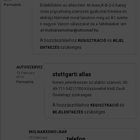
Permalink
Érdeklődöm az állás iránt 46 éves,A-B-C-E kateg
óriás jogosítvány,szervizes gyakorlat.Kérésre ön
életrajz.Németet most tanulom még az A1 szinte
n vagyok.Várom válaszukat és a feltételeket.:em
ail:
molnarxxmolnar@citromail.hu
A hozzászóláshoz
és
REGISZTRÁCIÓ
BEJEL
szükséges
ENTKEZÉS
AUTOSZERVIZ
13 February
stuttgarti allas
2014
Permalink
Kerem jelentkezzen az alabbi szamon, 00
Válasz
49-711-34211700 Köszönettel Knill Zsolt.
molnarxxmolnar
Öneletrajz szükseges.
autószerelő
A hozzászóláshoz
és
REGISZTRÁCIÓ
üzenetére
szükséges
BEJELENTKEZÉS
MOLNARXXMOLNAR
15 February
.telefon