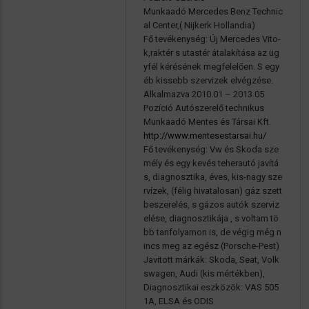
Munkaadó Mercedes Benz Technic
al Center,( Nijkerk Hollandia)
Fő tevékenység: Új Mercedes Vito-
k,raktér s utastér átalakítása az üg
yfél kérésének megfelelően. S egy
éb kissebb szervizek elvégzése.
Alkalmazva 2010.01 – 2013.05
Pozíció Autószerelő technikus
Munkaadó Mentes és Társai Kft.
http://www.mentesestarsai.hu/
Fő tevékenység: Vw és Skoda sze
mély és egy kevés teherautó javítá
s, diagnosztika, éves, kis-nagy sze
rvízek, (félig hivatalosan) gáz szett
beszerelés, s gázos autók szerviz
elése, diagnosztikája , s voltam tö
bb tanfolyamon is, de végig még n
incs meg az egész (Porsche-Pest)
Javitott márkák: Skoda, Seat, Volk
swagen, Audi (kis mértékben),
Diagnosztikai eszközök: VAS 505
1A, ELSA és ODIS