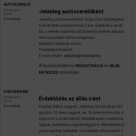
AUTÓSZERELŐ
5 February
Jelenleg autószerelöként
2014
Permalink
Jelenleg autószerelöként dolgozom Geislingenb
e és itt élek családommal 2 éve. Érdekelne az áll
ás, a német szakmai autószerelői nyelvet alapszi
nten beszélem illetve megértem.
Mielőbbi válaszát várom
Tisztelettel Roland!
E-mail címem:
sebok2@freemail.hu
A hozzászóláshoz
és
REGISZTRÁCIÓ
BEJEL
szükséges
ENTKEZÉS
FISCGERGABI
6 February
Érdeklődés az állás iránt
2014
Permalink
Fischer Gábor vagyok. Jelenleg Ausztriában dol
gozom. 32 éves vagyok, és 16 éves korom óta d
olgozom a szakmában. Rendelkezem mesterviz
sgával, autóklíma végzettséggel is. Mindenféle tí
pusú autókat szerelek. Ha bővebb információt s