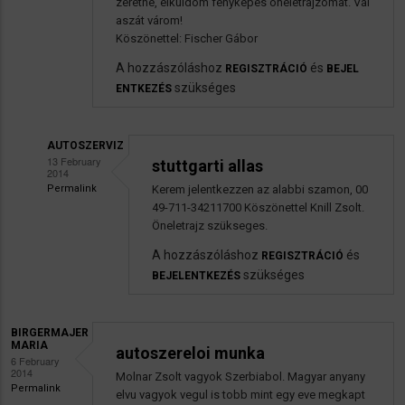
zeretne, elküldöm fényképes önéletrajzomat. Vál
aszát várom!
Köszönettel: Fischer Gábor
A hozzászóláshoz
és
REGISZTRÁCIÓ
BEJEL
szükséges
ENTKEZÉS
AUTOSZERVIZ
13 February
stuttgarti allas
2014
Permalink
Kerem jelentkezzen az alabbi szamon, 00
Válasz
49-711-34211700 Köszönettel Knill Zsolt.
fiscgergabi
Öneletrajz szükseges.
Érdeklődés
A hozzászóláshoz
és
REGISZTRÁCIÓ
az
szükséges
BEJELENTKEZÉS
állás
iránt
BIRGERMAJER
üzenetére
MARIA
autoszereloi munka
6 February
2014
Molnar Zsolt vagyok Szerbiabol. Magyar anyany
Permalink
elvu vagyok vegul is tobb mint egy eve megkapt