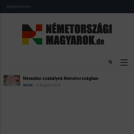
Ugrás
USER
Bejelentkezés
a
ACCOUNT
MENU
tartalomra
Névadási szabályok Németországban
4 August 2026
INFÓK