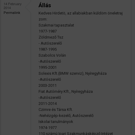
14 February
Állás
2014
Permalink
Kedves Hirdetö, az allabiakban küldöm öneletraj
zom:
Szakmai tapasztalat
1977-1987
Zöldmező Tsz
- Autószerelő
1987-1995
Szabolcs Volán
-Autószerelő
1995-2001
Solexis Kft.(BMW szerviz), Nyíregyháza
-Autószerelő
2003-2011
Fiat Autóméry Kft., Nyíregyháza
-Autószerelő
2011-2014
Czimre és Társa Kft.
-Nehézgép-kezelő, Autószerelő
Iskolai tanulmányok
1974-1977
110.számú Ipari Szakmunkásképző Intézet