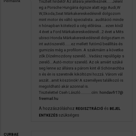
Permalink
Tisztelt hirdető! Az állásra jelentkeznék......Jelenl
eg a Porsche Hungária égisze alatt egy Audi,W
W,Skoda,Seat Márkakereskedésnél dolgozom
mint motor és váltó specialista...auditáció minde
n hónapban kötelező a cég előírása.....ezen kívűl
4 évet a Ford Márkakereskedésnél...2 évet a Mits
ubisci Honda Márkakereskedésnél dolgoztam m
int autószerelő.......ez mellett futómű beállítás és
gumizás még a profilom. A szakmáim a követke
zők.Dízelmozdony szerelő....Vadász repülőgép s
zerelő....Autó-motor szerelő. Az ok amiért szüké
seg lenne az állásra a párom kint él Schönaichba
n és én is szeretnék kiköltözni hozzá. Várom vál
aszát...amit köszönök! A személyes találkozó is
megoldható akár azonnal is.
Tisztelettel Cseh László............cím:
hondavfr17@
freemail.hu
A hozzászóláshoz
és
REGISZTRÁCIÓ
BEJEL
szükséges
ENTKEZÉS
CURBAE