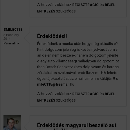
A hozzászóláshoz
és
REGISZTRÁCIÓ
BEJEL
szükséges
ENTKEZÉS
SMILE0118
3 February
Érdeklődés!!
2014
Permalink
Érdeklődnék a munka után hogy még aktuális e?
Kint dolgozom jelenleg is kevés nyelvtudásom v
an de én nem beszélek hanem dolgozom jelenle
g egy autó villamossági műhelyben dolgozom ot
thon Bosch Car szervizben dolgoztam és kaross
zéralakatos szakmával rendelkezem . HA lehets
éges tájokoztatást az email címemre küldjön !!
s
mile0118@freemail.hu
A hozzászóláshoz
és
REGISZTRÁCIÓ
BEJEL
szükséges
ENTKEZÉS
Érdeklődés magyarul beszélő aut