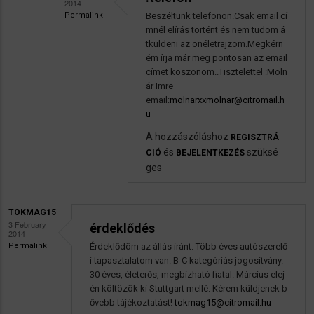
2014
Permalink
Beszéltünk telefonon.Csak email cí
Válasz
mnél elírás történt és nem tudom á
autoszerviz
tküldeni az önéletrajzom.Megkérn
ém írja már meg pontosan az email
stuttgarti
címet köszönöm..Tisztelettel :Moln
allas
ár Imre
üzenetére
email:
molnarxxmolnar@citromail.h
u
A hozzászóláshoz
REGISZTRÁ
és
szüksé
CIÓ
BEJELENTKEZÉS
ges
TOKMAG15
3 February
érdeklődés
2014
Permalink
Érdeklődöm az állás iránt. Több éves autószerelő
i tapasztalatom van. B-C kategóriás jogosítvány.
30 éves, életerős, megbízható fiatal. Március elej
én költözök ki Stuttgart mellé. Kérem küldjenek b
ővebb tájékoztatást!
tokmag15@citromail.hu