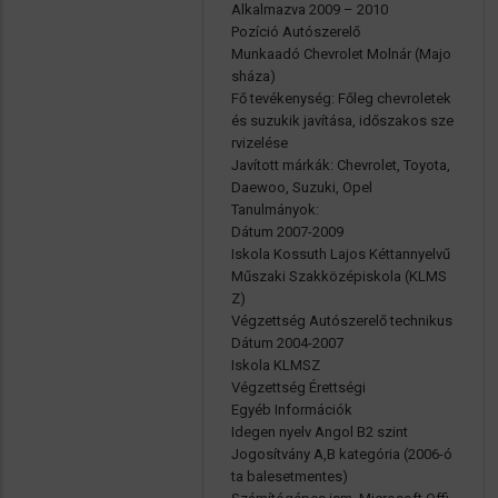
Alkalmazva 2009 – 2010
Pozíció Autószerelő
Munkaadó Chevrolet Molnár (Majo
sháza)
Fő tevékenység: Főleg chevroletek
és suzukik javítása, időszakos sze
rvizelése
Javított márkák: Chevrolet, Toyota,
Daewoo, Suzuki, Opel
Tanulmányok:
Dátum 2007-2009
Iskola Kossuth Lajos Kéttannyelvű
Műszaki Szakközépiskola (KLMS
Z)
Végzettség Autószerelő technikus
Dátum 2004-2007
Iskola KLMSZ
Végzettség Érettségi
Egyéb Információk
Idegen nyelv Angol B2 szint
Jogosítvány A,B kategória (2006-ó
ta balesetmentes)