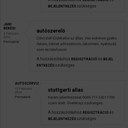
REGISZTRÁCIÓ
autoszerelö
szükséges
BEJELENTKEZÉS
üzenetére
JANI
BEKESI
autószerelö
4 February
2014
Üdvözlet! Érdekelne az állás. Van sokéves gyako
Permalink
rlatom, német adószámom, lakcimem, nyelvtudá
som és telefonom
A hozzászóláshoz
és
REGISZTRÁCIÓ
BEJEL
szükséges
ENTKEZÉS
AUTOSZERVIZ
13 February
stuttgarti allas
2014
Permalink
Kerem jelentkezeset 0049-711-34211700
Válasz
szam alatt. Öneletrajz szükseges.
Jani
A hozzászóláshoz
és
REGISZTRÁCIÓ
Bekesi
szükséges
BEJELENTKEZÉS
autószerelö