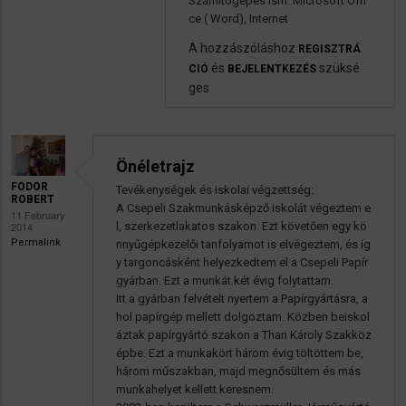
Számítógépes ism. Microsoft Offi
ce ( Word), Internet
A hozzászóláshoz
REGISZTRÁ
és
szüksé
CIÓ
BEJELENTKEZÉS
ges
Önéletrajz
FODOR
Tevékenységek és iskolai végzettség:
ROBERT
A Csepeli Szakmunkásképző iskolát végeztem e
11 February
2014
l, szerkezetlakatos szakon. Ezt követően egy kö
Permalink
nnyűgépkezelői tanfolyamot is elvégeztem, és íg
y targoncásként helyezkedtem el a Csepeli Papír
gyárban. Ezt a munkát két évig folytattam.
Itt a gyárban felvételt nyertem a Papírgyártásra, a
hol papírgép mellett dolgoztam. Közben beiskol
áztak papírgyártó szakon a Than Károly Szakköz
épbe. Ezt a munkakört három évig töltöttem be,
három műszakban, majd megnősültem és más
munkahelyet kellett keresnem.