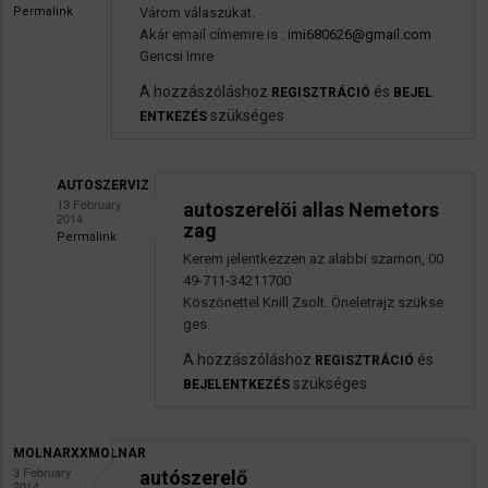
Permalink
Várom válaszukat.
Akár email címemre is :
imi680626@gmail.com
Gencsi Imre
A hozzászóláshoz
és
REGISZTRÁCIÓ
BEJEL
szükséges
ENTKEZÉS
AUTOSZERVIZ
13 February
autoszerelöi allas Nemetors
2014
zag
Permalink
Válasz
Kerem jelentkezzen az alabbi szamon, 00
49-711-34211700
imi68
Köszönettel Knill Zsolt. Öneletrajz szükse
autószerelő
ges.
üzenetére
A hozzászóláshoz
és
REGISZTRÁCIÓ
szükséges
BEJELENTKEZÉS
MOLNARXXMOLNAR
3 February
autószerelő
2014