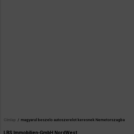
Címlap
/
magyarul beszelo autoszerelot keresnek Nemetorszagba
Morzsa
LBS Immobilien-GmbH NordWest