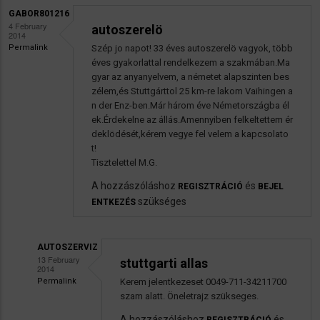
GABOR801216
4 February
autoszerelö
2014
Permalink
Szép jo napot! 33 éves autoszerelö vagyok, több
éves gyakorlattal rendelkezem a szakmában.Ma
gyar az anyanyelvem, a németet alapszinten bes
zélem,és Stuttgárttol 25 km-re lakom Vaihingen a
n der Enz-ben.Már három éve Németországba él
ek.Érdekelne az állás.Amennyiben felkeltettem ér
deklödését,kérem vegye fel velem a kapcsolato
t!
Tisztelettel M.G.
A hozzászóláshoz
és
REGISZTRÁCIÓ
BEJEL
szükséges
ENTKEZÉS
AUTOSZERVIZ
13 February
stuttgarti allas
2014
Permalink
Kerem jelentkezeset 0049-711-34211700
Válasz
szam alatt. Öneletrajz szükseges.
gabor801216
A hozzászóláshoz
és