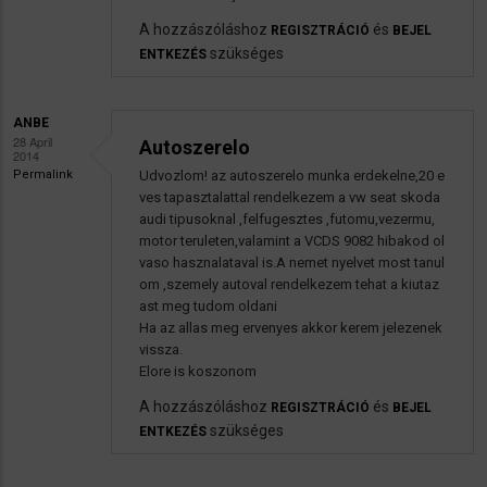
A hozzászóláshoz
és
REGISZTRÁCIÓ
BEJEL
szükséges
ENTKEZÉS
ANBE
28 April
Autoszerelo
2014
Permalink
Udvozlom! az autoszerelo munka erdekelne,20 e
ves tapasztalattal rendelkezem a vw seat skoda
audi tipusoknal ,felfugesztes ,futomu,vezermu,
motor teruleten,valamint a VCDS 9082 hibakod ol
vaso hasznalataval is.A nemet nyelvet most tanul
om ,szemely autoval rendelkezem tehat a kiutaz
ast meg tudom oldani
Ha az allas meg ervenyes akkor kerem jelezenek
vissza.
Elore is koszonom
A hozzászóláshoz
és
REGISZTRÁCIÓ
BEJEL
szükséges
ENTKEZÉS