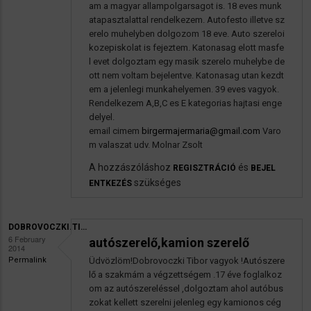
am a magyar allampolgarsagot is. 18 eves munk
atapasztalattal rendelkezem. Autofesto illetve sz
erelo muhelyben dolgozom 18 eve. Auto szereloi
kozepiskolat is fejeztem. Katonasag elott masfe
l evet dolgoztam egy masik szerelo muhelybe de
ott nem voltam bejelentve. Katonasag utan kezdt
em a jelenlegi munkahelyemen. 39 eves vagyok.
Rendelkezem A,B,C es E kategorias hajtasi enge
delyel.
email cimem
birgermajermaria@gmail.com
Varo
m valaszat udv. Molnar Zsolt
A hozzászóláshoz
és
REGISZTRÁCIÓ
BEJEL
szükséges
ENTKEZÉS
DOBROVOCZKI.TI…
6 February
autószerelő,kamion szerelő
2014
Permalink
Üdvözlöm!Dobrovoczki Tibor vagyok !Autószere
lő a szakmám a végzettségem .17 éve foglalkoz
om az autószereléssel ,dolgoztam ahol autóbus
zokat kellett szerelni jelenleg egy kamionos cég