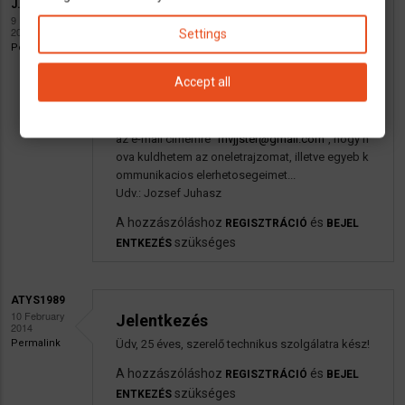
J.JUHASZ
9 February
Jelentkezes...
2014
Settings
Permalink
Tisztelt Cimzett,
33 eves, kozlekedesmernok vegzettsegu es 15 e
Accept all
ves autoszereloi gyakorlattal rendelkezo ferfi va
gyok. Sindelfingenben elek. Amennyiben meg ak
tualis az allas betoltese, kerem irjanak privatban
az e-mail cimemre "
mvjjster@gmail.com
", hogy h
ova kuldhetem az oneletrajzomat, illetve egyeb k
ommunikacios elerhetosegeimet...
Udv.: Jozsef Juhasz
A hozzászóláshoz
és
REGISZTRÁCIÓ
BEJEL
szükséges
ENTKEZÉS
ATYS1989
10 February
Jelentkezés
2014
Permalink
Üdv, 25 éves, szerelő technikus szolgálatra kész!
A hozzászóláshoz
és
REGISZTRÁCIÓ
BEJEL
szükséges
ENTKEZÉS