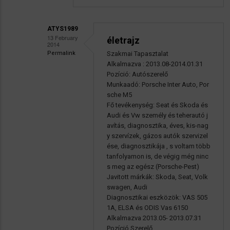
ATYS1989
13 February
életrajz
2014
Permalink
Szakmai Tapasztalat
Válasz
Alkalmazva : 2013.08-2014.01.31
Atys1989
Pozíció: Autószerelő
Munkaadó: Porsche Inter Auto, Por
bővitmény
sche M5
üzenetére
Fő tevékenység: Seat és Skoda és
Audi és Vw személy és teherautó j
avítás, diagnosztika, éves, kis-nag
y szervízek, gázos autók szervizel
ése, diagnosztikája , s voltam több
tanfolyamon is, de végig még ninc
s meg az egész (Porsche-Pest)
Javitott márkák: Skoda, Seat, Volk
swagen, Audi
Diagnosztikai eszközök: VAS 505
1A, ELSA és ODIS Vas 6150
Alkalmazva 2013.05- 2013.07.31
Pozíció Szerelő