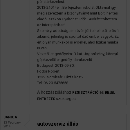
pénztárkezelést.
2013-21014én. Be fejeztem iskolát Oktávnál így
meg szereztem a bizonyitványt mint Bolti hentes
eladói szakon.Gyakorlati időt 140órátt töltöttem
az Interspártban!
Személyi adottságaim révén jól terhelhető, erős fi
zikumú, jelenleg is sportot űző ember vagyok. Ez
ért olyan munkakör is érdekel, ahol fizikai munka
is van.
Vezetői engedélyeim: B kat. Jogosítvány, könnyű
gépkezelői engedély, darukezelő.
Budapest. 2013-09-30.
Fodor Róbert.
1239. Soroksár. Fűzfa köz 2.
Tel: 06-20-5475658
A hozzászóláshoz
és
REGISZTRÁCIÓ
BEJEL
szükséges
ENTKEZÉS
JANICA
13 February
autoszerviz állás
2014