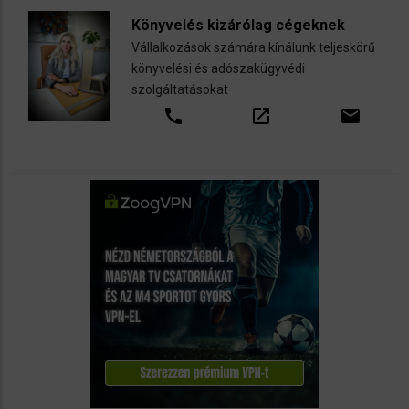
Könyvelés kizárólag cégeknek
Vállalkozások számára kínálunk teljeskörű
könyvelési és adószakügyvédi
szolgáltatásokat
call
open_in_new
email