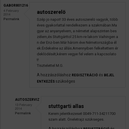
GABOR801216
4 February
autoszerelö
2014
Permalink
Szép jo napot! 33 éves autoszerelö vagyok, több
éves gyakorlattal rendelkezem a szakmában.Ma
gyar az anyanyelvem, a németet alapszinten bes
zélem,és Stuttgárttol 25 km-re lakom Vaihingen a
n der Enz-ben.Már három éve Németországba él
ek.Érdekelne az állás.Amennyiben felkeltettem ér
deklödését,kérem vegye fel velem a kapcsolato
t!
Tisztelettel M.G.
A hozzászóláshoz
és
REGISZTRÁCIÓ
BEJEL
szükséges
ENTKEZÉS
AUTOSZERVIZ
13 February
stuttgarti allas
2014
Permalink
Kerem jelentkezeset 0049-711-34211700
Válasz
szam alatt. Öneletrajz szükseges.
gabor801216
A hozzászóláshoz
és