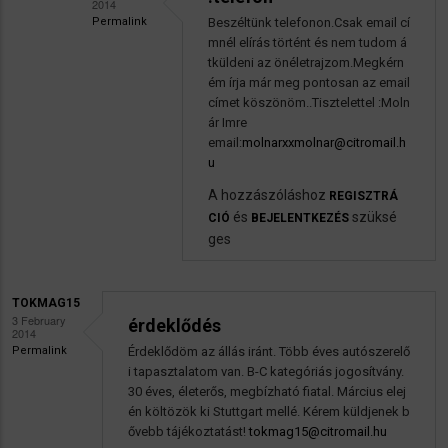
2014
Permalink
Beszéltünk telefonon.Csak email cí
Válasz
mnél elírás történt és nem tudom á
autoszerviz
tküldeni az önéletrajzom.Megkérn
ém írja már meg pontosan az email
stuttgarti
címet köszönöm..Tisztelettel :Moln
allas
ár Imre
üzenetére
email:
molnarxxmolnar@citromail.h
u
A hozzászóláshoz
REGISZTRÁ
és
szüksé
CIÓ
BEJELENTKEZÉS
ges
TOKMAG15
3 February
érdeklődés
2014
Permalink
Érdeklődöm az állás iránt. Több éves autószerelő
i tapasztalatom van. B-C kategóriás jogosítvány.
30 éves, életerős, megbízható fiatal. Március elej
én költözök ki Stuttgart mellé. Kérem küldjenek b
ővebb tájékoztatást!
tokmag15@citromail.hu