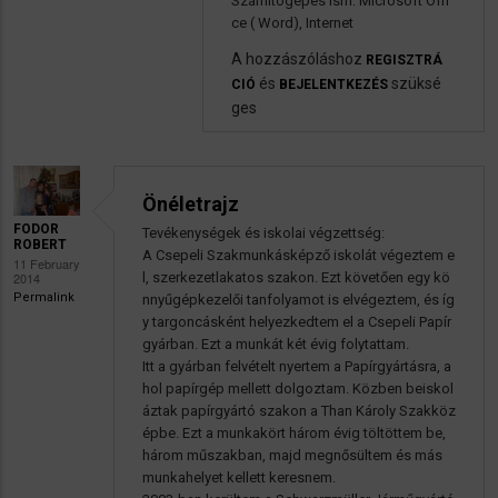
Számítógépes ism. Microsoft Offi
ce ( Word), Internet
A hozzászóláshoz
REGISZTRÁ
és
szüksé
CIÓ
BEJELENTKEZÉS
ges
Önéletrajz
FODOR
Tevékenységek és iskolai végzettség:
ROBERT
A Csepeli Szakmunkásképző iskolát végeztem e
11 February
2014
l, szerkezetlakatos szakon. Ezt követően egy kö
Permalink
nnyűgépkezelői tanfolyamot is elvégeztem, és íg
y targoncásként helyezkedtem el a Csepeli Papír
gyárban. Ezt a munkát két évig folytattam.
Itt a gyárban felvételt nyertem a Papírgyártásra, a
hol papírgép mellett dolgoztam. Közben beiskol
áztak papírgyártó szakon a Than Károly Szakköz
épbe. Ezt a munkakört három évig töltöttem be,
három műszakban, majd megnősültem és más
munkahelyet kellett keresnem.