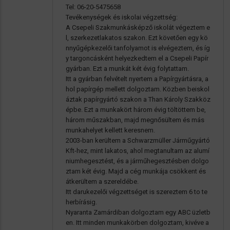
Tel: 06-20-5475658
Tevékenységek és iskolai végzettség:
A Csepeli Szakmunkásképző iskolát végeztem e
l, szerkezetlakatos szakon. Ezt követően egy kö
nnyűgépkezelői tanfolyamot is elvégeztem, és íg
y targoncásként helyezkedtem el a Csepeli Papír
gyárban. Ezt a munkát két évig folytattam.
Itt a gyárban felvételt nyertem a Papírgyártásra, a
hol papírgép mellett dolgoztam. Közben beiskol
áztak papírgyártó szakon a Than Károly Szakköz
épbe. Ezt a munkakört három évig töltöttem be,
három műszakban, majd megnősültem és más
munkahelyet kellett keresnem.
2003-ban kerültem a Schwarzmüller Járműgyártó
Kft-hez, mint lakatos, ahol megtanultam az alumí
niumhegesztést, és a járműhegesztésben dolgo
ztam két évig. Majd a cég munkája csökkent és
átkerültem a szereldébe.
Itt darukezelői végzettséget is szereztem 6 to te
herbírásig.
Nyaranta Zamárdiban dolgoztam egy ABC üzletb
en. Itt minden munkakörben dolgoztam, kivéve a