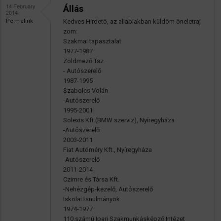
14 February
Állás
2014
Permalink
Kedves Hirdetö, az allabiakban küldöm öneletraj
zom:
Szakmai tapasztalat
1977-1987
Zöldmező Tsz
- Autószerelő
1987-1995
Szabolcs Volán
-Autószerelő
1995-2001
Solexis Kft.(BMW szerviz), Nyíregyháza
-Autószerelő
2003-2011
Fiat Autóméry Kft., Nyíregyháza
-Autószerelő
2011-2014
Czimre és Társa Kft.
-Nehézgép-kezelő, Autószerelő
Iskolai tanulmányok
1974-1977
110.számú Ipari Szakmunkásképző Intézet