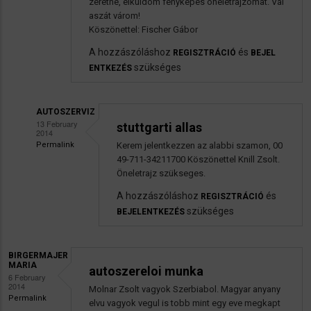
zeretne, elküldöm fényképes önéletrajzomat. Vál
aszát várom!
Köszönettel: Fischer Gábor
A hozzászóláshoz
és
REGISZTRÁCIÓ
BEJEL
szükséges
ENTKEZÉS
AUTOSZERVIZ
13 February
stuttgarti allas
2014
Permalink
Kerem jelentkezzen az alabbi szamon, 00
Válasz
49-711-34211700 Köszönettel Knill Zsolt.
fiscgergabi
Öneletrajz szükseges.
Érdeklődés
A hozzászóláshoz
és
REGISZTRÁCIÓ
az
szükséges
BEJELENTKEZÉS
állás
iránt
BIRGERMAJER
üzenetére
MARIA
autoszereloi munka
6 February
2014
Molnar Zsolt vagyok Szerbiabol. Magyar anyany
Permalink
elvu vagyok vegul is tobb mint egy eve megkapt