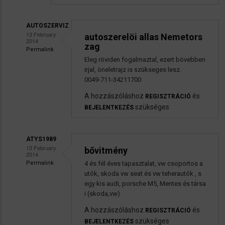
AUTOSZERVIZ
13 February
autoszerelöi allas Nemetors
2014
zag
Permalink
Válasz
Eleg röviden fogalmaztal, ezert bövebben
irjal, öneletrajz is szükseges lesz.
Atys1989
0049-711-34211700
Jelentkezés
üzenetére
A hozzászóláshoz
és
REGISZTRÁCIÓ
szükséges
BEJELENTKEZÉS
ATYS1989
13 February
bővitmény
2014
Permalink
4 és fél éves tapasztalat, vw csoportos a
Válasz
utók, skoda vw seat és vw teherautók , s
Atys1989
egy kis audi, porsche M5, Mentes és társa
i (skoda,vw)
Jelentkezés
üzenetére
A hozzászóláshoz
és
REGISZTRÁCIÓ
szükséges
BEJELENTKEZÉS