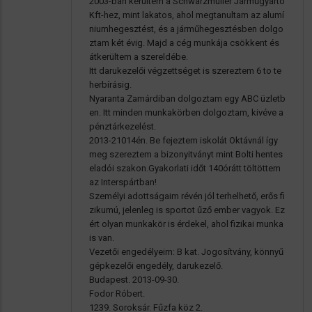
2003-ban kerültem a Schwarzmüller Járműgyártó
Kft-hez, mint lakatos, ahol megtanultam az alumí
niumhegesztést, és a járműhegesztésben dolgo
ztam két évig. Majd a cég munkája csökkent és
átkerültem a szereldébe.
Itt darukezelői végzettséget is szereztem 6 to te
herbírásig.
Nyaranta Zamárdiban dolgoztam egy ABC üzletb
en. Itt minden munkakörben dolgoztam, kivéve a
pénztárkezelést.
2013-21014én. Be fejeztem iskolát Oktávnál így
meg szereztem a bizonyitványt mint Bolti hentes
eladói szakon.Gyakorlati időt 140órátt töltöttem
az Interspártban!
Személyi adottságaim révén jól terhelhető, erős fi
zikumú, jelenleg is sportot űző ember vagyok. Ez
ért olyan munkakör is érdekel, ahol fizikai munka
is van.
Vezetői engedélyeim: B kat. Jogosítvány, könnyű
gépkezelői engedély, darukezelő.
Budapest. 2013-09-30.
Fodor Róbert.
1239. Soroksár. Fűzfa köz 2.