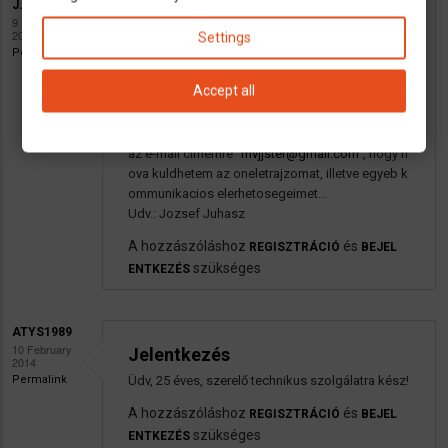
J.JUHASZ
9 February
Jelentkezes...
2014
Settings
Permalink
Tisztelt Cimzett,
33 eves, kozlekedesmernok vegzettsegu es 15 e
Accept all
ves autoszereloi gyakorlattal rendelkezo ferfi va
gyok. Sindelfingenben elek. Amennyiben meg ak
tualis az allas betoltese, kerem irjanak privatban
az e-mail cimemre "
mvjjster@gmail.com
", hogy h
ova kuldhetem az oneletrajzomat, illetve egyeb k
ommunikacios elerhetosegeimet...
Udv.: Jozsef Juhasz
A hozzászóláshoz
és
REGISZTRÁCIÓ
BEJEL
szükséges
ENTKEZÉS
ATYS1989
10 February
Jelentkezés
2014
Permalink
Üdv, 25 éves, szerelő technikus szolgálatra kész!
A hozzászóláshoz
és
REGISZTRÁCIÓ
BEJEL
szükséges
ENTKEZÉS