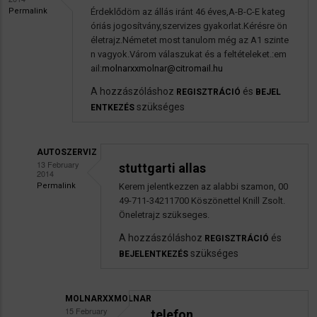
Permalink
Érdeklődöm az állás iránt 46 éves,A-B-C-E kateg
óriás jogosítvány,szervizes gyakorlat.Kérésre ön
életrajz.Németet most tanulom még az A1 szinte
n vagyok.Várom válaszukat és a feltételeket.:em
ail:
molnarxxmolnar@citromail.hu
A hozzászóláshoz
és
REGISZTRÁCIÓ
BEJEL
szükséges
ENTKEZÉS
AUTOSZERVIZ
13 February
stuttgarti allas
2014
Permalink
Kerem jelentkezzen az alabbi szamon, 00
Válasz
49-711-34211700 Köszönettel Knill Zsolt.
molnarxxmolnar
Öneletrajz szükseges.
autószerelő
A hozzászóláshoz
és
REGISZTRÁCIÓ
üzenetére
szükséges
BEJELENTKEZÉS
MOLNARXXMOLNAR
15 February
.telefon