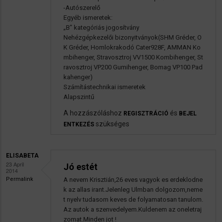
-Autószerelő
Egyéb ismeretek:
„B” kategóriás jogosítvány
Nehézgépkezelői bizonyitványok(SHM Gréder, O
K Gréder, Homlokrakodó Cater928F, AMMAN Ko
mbihenger, Stravosztroj VV1500 Kombihenger, St
ravosztroj VP200 Gumihenger, Bomag VP100 Pad
kahenger)
Számítástechnikai ismeretek
Alapszintű
A hozzászóláshoz
és
REGISZTRÁCIÓ
BEJEL
szükséges
ENTKEZÉS
ELISABETA
23 April
Jó estét
2014
Permalink
A nevem Krisztián,26 eves vagyok es erdeklodne
k az allas irant.Jelenleg Ulmban dolgozom,neme
t nyelv tudasom keves de folyamatosan tanulom.
Az autok a szenvedelyem.Kuldenem az oneletraj
zomat.Minden jot !