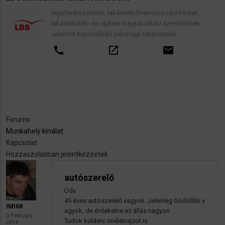
Ingatlanközvetítés, lakáscélú finanszírozási hitelek,
lakástakarék- és építési megtakarítási szerződések,
valamint kapcsolódó pénzügyi tanácsadás.
call
open_in_new
email
Forums
Munkahely kínálat
Kapcsolat
Hozzaszolasban jelentkezzetek
autószerelő
Üdv.
45 éves autószerelő vagyok. Jelenleg Gödöllőn v
IMI68
agyok, de érdekelne az állás nagyon.
3 February
Tudok küldeni önéletrajzot is.
2014