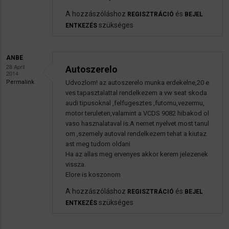
A hozzászóláshoz
és
REGISZTRÁCIÓ
BEJEL
szükséges
ENTKEZÉS
ANBE
28 April
Autoszerelo
2014
Permalink
Udvozlom! az autoszerelo munka erdekelne,20 e
ves tapasztalattal rendelkezem a vw seat skoda
audi tipusoknal ,felfugesztes ,futomu,vezermu,
motor teruleten,valamint a VCDS 9082 hibakod ol
vaso hasznalataval is.A nemet nyelvet most tanul
om ,szemely autoval rendelkezem tehat a kiutaz
ast meg tudom oldani
Ha az allas meg ervenyes akkor kerem jelezenek
vissza.
Elore is koszonom
A hozzászóláshoz
és
REGISZTRÁCIÓ
BEJEL
szükséges
ENTKEZÉS