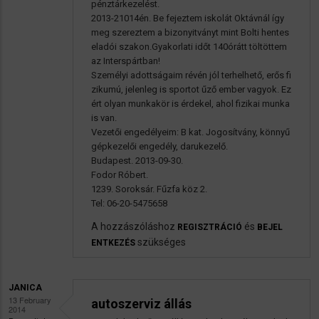
pénztárkezelést.
2013-21014én. Be fejeztem iskolát Oktávnál így
meg szereztem a bizonyitványt mint Bolti hentes
eladói szakon.Gyakorlati időt 140órátt töltöttem
az Interspártban!
Személyi adottságaim révén jól terhelhető, erős fi
zikumú, jelenleg is sportot űző ember vagyok. Ez
ért olyan munkakör is érdekel, ahol fizikai munka
is van.
Vezetői engedélyeim: B kat. Jogosítvány, könnyű
gépkezelői engedély, darukezelő.
Budapest. 2013-09-30.
Fodor Róbert.
1239. Soroksár. Fűzfa köz 2.
Tel: 06-20-5475658
A hozzászóláshoz
és
REGISZTRÁCIÓ
BEJEL
szükséges
ENTKEZÉS
JANICA
13 February
autoszerviz állás
2014