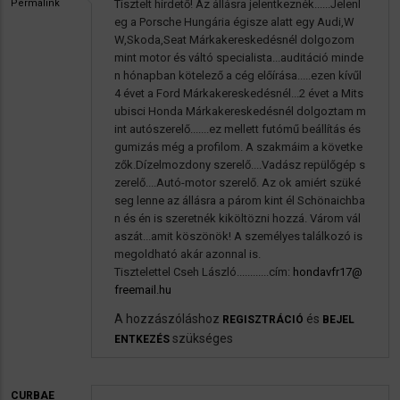
Permalink
Tisztelt hirdető! Az állásra jelentkeznék......Jelenl
eg a Porsche Hungária égisze alatt egy Audi,W
W,Skoda,Seat Márkakereskedésnél dolgozom
mint motor és váltó specialista...auditáció minde
n hónapban kötelező a cég előírása.....ezen kívűl
4 évet a Ford Márkakereskedésnél...2 évet a Mits
ubisci Honda Márkakereskedésnél dolgoztam m
int autószerelő.......ez mellett futómű beállítás és
gumizás még a profilom. A szakmáim a követke
zők.Dízelmozdony szerelő....Vadász repülőgép s
zerelő....Autó-motor szerelő. Az ok amiért szüké
seg lenne az állásra a párom kint él Schönaichba
n és én is szeretnék kiköltözni hozzá. Várom vál
aszát...amit köszönök! A személyes találkozó is
megoldható akár azonnal is.
Tisztelettel Cseh László............cím:
hondavfr17@
freemail.hu
A hozzászóláshoz
és
REGISZTRÁCIÓ
BEJEL
szükséges
ENTKEZÉS
CURBAE