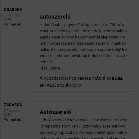
üzenetére
CSABOKA
5 February
autoszerelö
2014
Permalink
Hidas Csaba vagyok.Eislingenben élek.Többéve
s autoszerelöi gyakorlattal rendelkezem.Munkáb
ajárás saját autoval.helyismerettel alapszintü né
met nyeltudással rendelkezem azonnali munkáb
aállás lehetséges.elérhetöségem
csaboka3@fre
email.hu
telefont privátban tudnék küldeni.Üdvöz
lettel H
idas Csaba
A hozzászóláshoz
és
REGISZTRÁCIÓ
BEJEL
szükséges
ENTKEZÉS
ZADARKA
5 February
Autószerelő
2014
Permalink
Üdv Kovács József vagyok.Húsz éves autószere
lői tapasztalatom van.Huszonnégy éves autó-vill
amossági tapasztalat.Kérésre önéletrajzot küldö
m.Kevés német nyelvtudásom van.E-mail
címem.