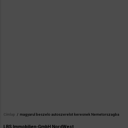
Címlap
/
magyarul beszelo autoszerelot keresnek Nemetorszagba
Morzsa
LBS Immobilien-GmbH NordWest