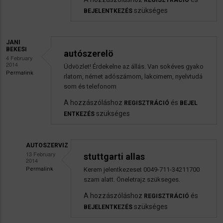
REGISZTRÁCIÓ
autoszerelö
szükséges
BEJELENTKEZÉS
üzenetére
JANI
BEKESI
autószerelö
4 February
2014
Üdvözlet! Érdekelne az állás. Van sokéves gyako
Permalink
rlatom, német adószámom, lakcimem, nyelvtudá
som és telefonom
A hozzászóláshoz
és
REGISZTRÁCIÓ
BEJEL
szükséges
ENTKEZÉS
AUTOSZERVIZ
13 February
stuttgarti allas
2014
Permalink
Kerem jelentkezeset 0049-711-34211700
Válasz
szam alatt. Öneletrajz szükseges.
Jani
A hozzászóláshoz
és
REGISZTRÁCIÓ
Bekesi
szükséges
BEJELENTKEZÉS
autószerelö