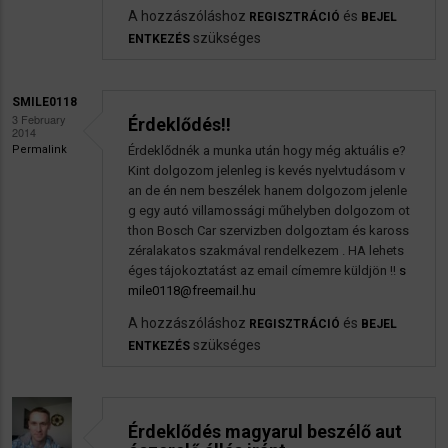
A hozzászóláshoz
és
REGISZTRÁCIÓ
BEJEL
szükséges
ENTKEZÉS
SMILE0118
3 February
Érdeklődés!!
2014
Permalink
Érdeklődnék a munka után hogy még aktuális e?
Kint dolgozom jelenleg is kevés nyelvtudásom v
an de én nem beszélek hanem dolgozom jelenle
g egy autó villamossági műhelyben dolgozom ot
thon Bosch Car szervizben dolgoztam és kaross
zéralakatos szakmával rendelkezem . HA lehets
éges tájokoztatást az email címemre küldjön !!
s
mile0118@freemail.hu
A hozzászóláshoz
és
REGISZTRÁCIÓ
BEJEL
szükséges
ENTKEZÉS
Érdeklődés magyarul beszélő aut