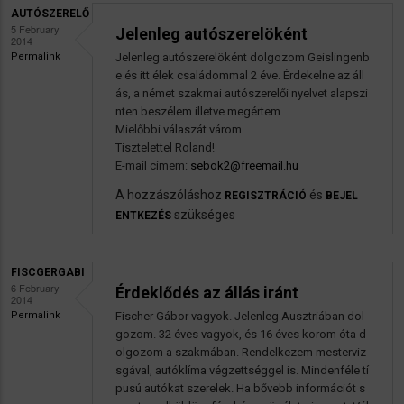
AUTÓSZERELŐ
5 February
Jelenleg autószerelöként
2014
Permalink
Jelenleg autószerelöként dolgozom Geislingenb
e és itt élek családommal 2 éve. Érdekelne az áll
ás, a német szakmai autószerelői nyelvet alapszi
nten beszélem illetve megértem.
Mielőbbi válaszát várom
Tisztelettel Roland!
E-mail címem:
sebok2@freemail.hu
A hozzászóláshoz
és
REGISZTRÁCIÓ
BEJEL
szükséges
ENTKEZÉS
FISCGERGABI
6 February
Érdeklődés az állás iránt
2014
Permalink
Fischer Gábor vagyok. Jelenleg Ausztriában dol
gozom. 32 éves vagyok, és 16 éves korom óta d
olgozom a szakmában. Rendelkezem mesterviz
sgával, autóklíma végzettséggel is. Mindenféle tí
pusú autókat szerelek. Ha bővebb információt s