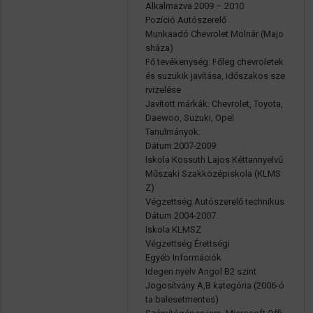
Alkalmazva 2009 – 2010
Pozíció Autószerelő
Munkaadó Chevrolet Molnár (Majo
sháza)
Fő tevékenység: Főleg chevroletek
és suzukik javítása, időszakos sze
rvizelése
Javított márkák: Chevrolet, Toyota,
Daewoo, Suzuki, Opel
Tanulmányok:
Dátum 2007-2009
Iskola Kossuth Lajos Kéttannyelvű
Műszaki Szakközépiskola (KLMS
Z)
Végzettség Autószerelő technikus
Dátum 2004-2007
Iskola KLMSZ
Végzettség Érettségi
Egyéb Információk
Idegen nyelv Angol B2 szint
Jogosítvány A,B kategória (2006-ó
ta balesetmentes)