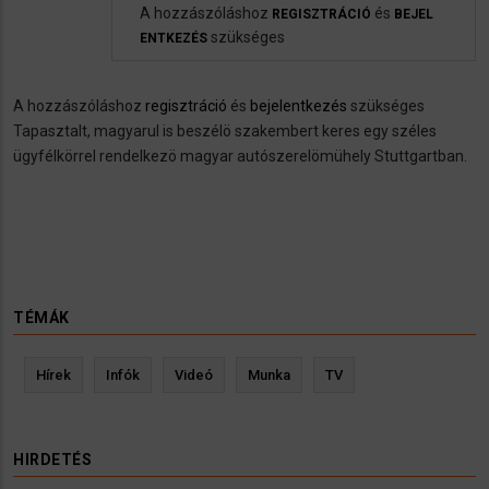
A hozzászóláshoz
és
REGISZTRÁCIÓ
BEJEL
szükséges
ENTKEZÉS
A hozzászóláshoz
regisztráció
és
bejelentkezés
szükséges
Tapasztalt, magyarul is beszélö szakembert keres egy széles
ügyfélkörrel rendelkezö magyar autószerelömühely Stuttgartban.
TÉMÁK
Hírek
Infók
Videó
Munka
TV
HIRDETÉS