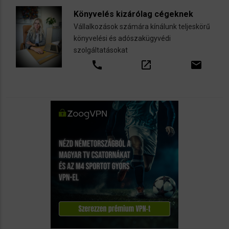
Könyvelés kizárólag cégeknek
Vállalkozások számára kínálunk teljeskörű
könyvelési és adószakügyvédi
szolgáltatásokat
call
open_in_new
email