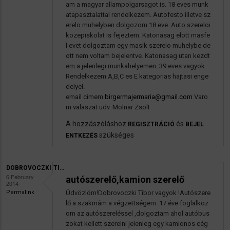
am a magyar allampolgarsagot is. 18 eves munk
atapasztalattal rendelkezem. Autofesto illetve sz
erelo muhelyben dolgozom 18 eve. Auto szereloi
kozepiskolat is fejeztem. Katonasag elott masfe
l evet dolgoztam egy masik szerelo muhelybe de
ott nem voltam bejelentve. Katonasag utan kezdt
em a jelenlegi munkahelyemen. 39 eves vagyok.
Rendelkezem A,B,C es E kategorias hajtasi enge
delyel.
email cimem
birgermajermaria@gmail.com
Varo
m valaszat udv. Molnar Zsolt
A hozzászóláshoz
és
REGISZTRÁCIÓ
BEJEL
szükséges
ENTKEZÉS
DOBROVOCZKI.TI…
6 February
autószerelő,kamion szerelő
2014
Permalink
Üdvözlöm!Dobrovoczki Tibor vagyok !Autószere
lő a szakmám a végzettségem .17 éve foglalkoz
om az autószereléssel ,dolgoztam ahol autóbus
zokat kellett szerelni jelenleg egy kamionos cég