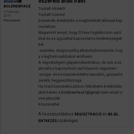
ószerelő állás iránt
BOLDNEWFACE
Tisztelt Hírdető!
3 February
Tisztelt Szervíz!
2014
Szeretnék érdeklődni a meghirdetett állással kap
Permalink
csolatban.
Magamról annyit, hogy 20 éve foglalkozom autó
kkal és az ágazattal kapcsolatos tevékenységek
kel:
-szerelés, diagnosztika,alkatrészbeszerzés, hog
y a legfontosabbakat említsem
A végzetségem gépjárműtechnikus, de sok a sz
akmához kapcsolódó tanfolyamot végeztem:
-vizsga- és környezetvédelmi tanusítói, gázautós
zerelői, heggesztővizsga.
Ha rövid bemutatkozásom felkeltette érdekődés
üket kérem a
boldnewface1@gmail.com
email cí
mre jelezzék.
Köszönettel....
A hozzászóláshoz
és
REGISZTRÁCIÓ
BEJEL
szükséges
ENTKEZÉS