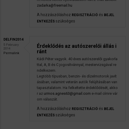
zadarka@freemail.hu
A hozzászóláshoz
és
REGISZTRÁCIÓ
BEJEL
szükséges
ENTKEZÉS
DELFIN2014
5 February
Érdeklődés az autószerelői állás i
2014
ránt
Permalink
Kádi Péter vagyok. 40 éves autószerelői gyakorla
ttal, A, B és C jogosítvánnyal, mestervizsgával re
ndelkezem.
Legtöbb típusban, benzin- és dízelmotorok javít
ásában, valamint veterán autók felújításában van
tapasztalatom. Ha felkeltette érdeklődését, akko
r az
urmos.agnes63@gmail.com
e-mail címre vár
om válaszát.
A hozzászóláshoz
és
REGISZTRÁCIÓ
BEJEL
szükséges
ENTKEZÉS