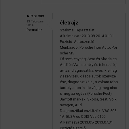
ATYS1989
13 February
életrajz
2014
Permalink
Szakmai Tapasztalat
Válasz
Alkalmazva : 2013.08-2014.01.31
Atys1989
Pozíció: Autószerelő
Munkaadó: Porsche Inter Auto, Por
bővitmény
sche M5
üzenetére
Fő tevékenység: Seat és Skoda és
Audi és Vw személy és teherautó j
avítás, diagnosztika, éves, kis-nag
y szervízek, gázos autók szervizel
ése, diagnosztikája , s voltam több
tanfolyamon is, de végig még ninc
s meg az egész (Porsche-Pest)
Javitott márkák: Skoda, Seat, Volk
swagen, Audi
Diagnosztikai eszközök: VAS 505
1A, ELSA és ODIS Vas 6150
Alkalmazva 2013.05- 2013.07.31
Pozíció Szerelő