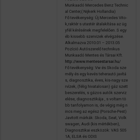
Munkaadó Mercedes Benz Technic
al Center,( Nijkerk Hollandia)
Fő tevékenység: Új Mercedes Vito-
k,raktér s utastér átalakítása az üg
yfél kérésének megfelelően. S egy
éb kissebb szervizek elvégzése.
Alkalmazva 2010.01 – 2013.05
Pozíció Autószerelő technikus
Munkaadó Mentes és Társai Kft.
http://www.mentesestarsai.hu/
Fő tevékenység: Vw és Skoda sze
mély és egy kevés teherautó javítá
s, diagnosztika, éves, kis-nagy sze
rvízek, (félig hivatalosan) gáz szett
beszerelés, s gázos autók szerviz
elése, diagnosztikája , s voltam tö
bb tanfolyamon is, de végig még n
incs meg az egész (Porsche-Pest)
Javitott márkák: Skoda, Seat, Volk
swagen, Audi (kis mértékben),
Diagnosztikai eszközök: VAS 505
1A, ELSA és ODIS