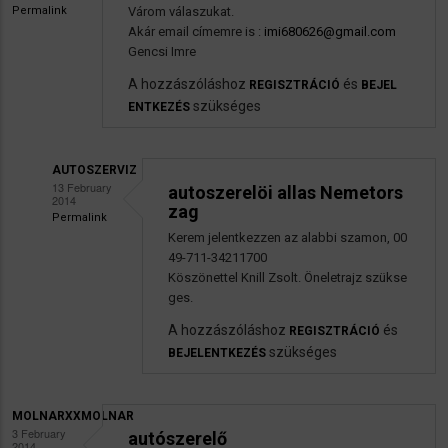
Permalink
Várom válaszukat.
Akár email címemre is :
imi680626@gmail.com
Gencsi Imre
A hozzászóláshoz
és
REGISZTRÁCIÓ
BEJEL
szükséges
ENTKEZÉS
AUTOSZERVIZ
13 February
autoszerelöi allas Nemetors
2014
zag
Permalink
Válasz
Kerem jelentkezzen az alabbi szamon, 00
49-711-34211700
imi68
Köszönettel Knill Zsolt. Öneletrajz szükse
autószerelő
ges.
üzenetére
A hozzászóláshoz
és
REGISZTRÁCIÓ
szükséges
BEJELENTKEZÉS
MOLNARXXMOLNAR
3 February
autószerelő
2014