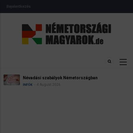
Ugrás
USER
Bejelentkezés
a
ACCOUNT
MENU
tartalomra
Névadási szabályok Németországban
4 August 2026
INFÓK