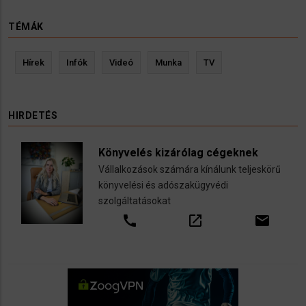
TÉMÁK
Hírek
Infók
Videó
Munka
TV
HIRDETÉS
Könyvelés kizárólag cégeknek
Vállalkozások számára kínálunk teljeskörű
könyvelési és adószakügyvédi
szolgáltatásokat
call
open_in_new
email