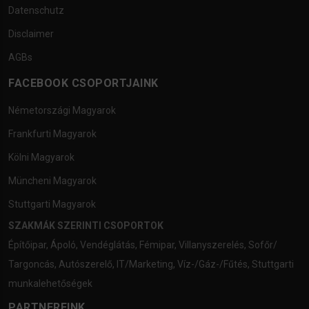
Datenschutz
Disclaimer
AGBs
FACEBOOK CSOPORTJAINK
Németországi Magyarok
Frankfurti Magyarok
Kölni Magyarok
Müncheni Magyarok
Stuttgarti Magyarok
SZAKMÁK SZERINTI CSOPORTOK
Építőipar
,
Ápoló
,
Vendéglátás
,
Fémipar
,
Villanyszerelés
,
Sofőr/
Targoncás
,
Autószerelő
,
IT/Marketing
,
Víz-/Gáz-/Fűtés
,
Stuttgarti
munkalehetőségek
PARTNEREINK