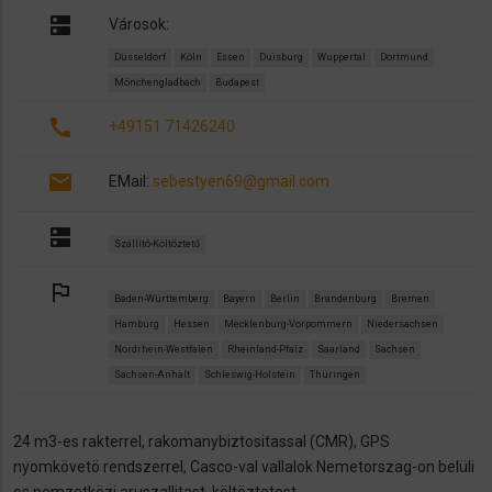
dns
Városok:
Düsseldorf
Köln
Essen
Duisburg
Wuppertal
Dortmund
Mönchengladbach
Budapest
call
+49151 71426240
email
EMail:
sebestyen69@gmail.com
dns
Szállító-Költöztető
outlined_flag
Baden-Württemberg
Bayern
Berlin
Brandenburg
Bremen
Hamburg
Hessen
Mecklenburg-Vorpommern
Niedersachsen
Nordrhein-Westfalen
Rheinland-Pfalz
Saarland
Sachsen
Sachsen-Anhalt
Schleswig-Holstein
Thüringen
24 m3-es rakterrel, rakomanybiztositassal (CMR), GPS
nyomkövetö rendszerrel, Casco-val vallalok Nemetorszag-on belüli
es nemzetközi aruszallitast, költöztetest.