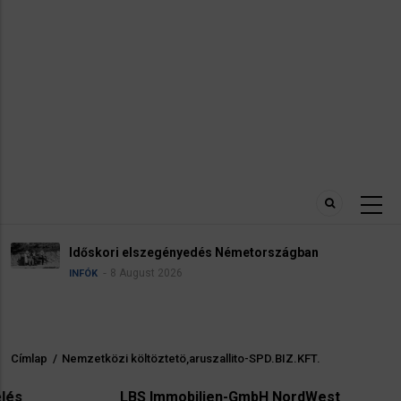
Robbanóanyaggal felszerel
 Németországban
reptéren
5 August 2026
HÍREK
INFÓK
Címlap
/
Nemzetközi költöztetö,aruszallito-SPD.BIZ.KFT.
Morzsa
LBS Immobilien-GmbH NordWest