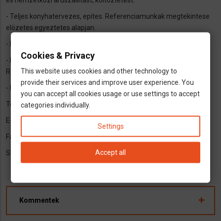
- Teljes konyhatervezes, epites. Referenciamunkak megtekintese
elözetes egyeztetes alapjan.
- Butor,fürdöszoba szet es összeszereles.
Cookies & Privacy
- Kartondobozok,csomagolas igeny szerint. Raktarozas Eszak
This website uses cookies and other technology to
Rajna Wesztfalia-ban
provide their services and improve user experience. You
- Elöallatszallitas, motorkerekpar es autoszallitas
you can accept all cookies usage or use settings to accept
Tel: +49151 71426240 WhatsApp +36 70 5937790
categories individually.
E-mail:sebestyen69@gmail.com
Settings
Facebook.Sebestyen Andras-Essen
Accept all
Skype:sebi690908
Kommentek