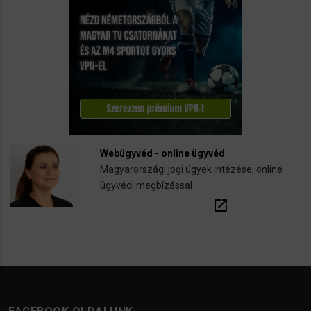
Webügyvéd - online ügyvéd
Magyarországi jogi ügyek intézése, online
ügyvédi megbízással
open_in_new