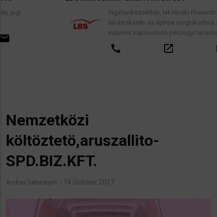
Ingatlanközvetítés, lakáscélú finanszírozási hitelek,
lakástakarék- és építési megtakarítási szerződések,
valamint kapcsolódó pénzügyi tanácsadás.
call
open_in_new
email
Nemzetközi
költöztetö,aruszallito-
SPD.BIZ.KFT.
14 October 2017
Andras Sebestyen