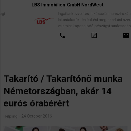
LBS Immobilien-GmbH NordWest
Ingatlanközvetítés, lakáscélú finanszírozási hitelek,
lakástakarék- és építési megtakarítási szerződések,
valamint kapcsolódó pénzügyi tanácsadás.
call
open_in_new
email
Takarító / Takarítónő munka
Németországban, akár 14
eurós órabérért
24 October 2016
Helpling