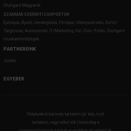
Stuttgarti Magyarok
SZAKMÁK SZERINTI CSOPORTOK
Építőipar
,
Ápoló
,
Vendéglátás
,
Fémipar
,
Villanyszerelés
,
Sofőr/
Targoncás
,
Autószerelő
,
IT/Marketing
,
Víz-/Gáz-/Fűtés
,
Stuttgarti
munkalehetőségek
PARTNEREINK
Jooble
EGYEBEK
Oldalunkról bármely tartalom (pl. kép, írott
tartalom, vagy videó stb.) kizárólag a
szerkesztőségünk írásbeli engedélyével vehető át.