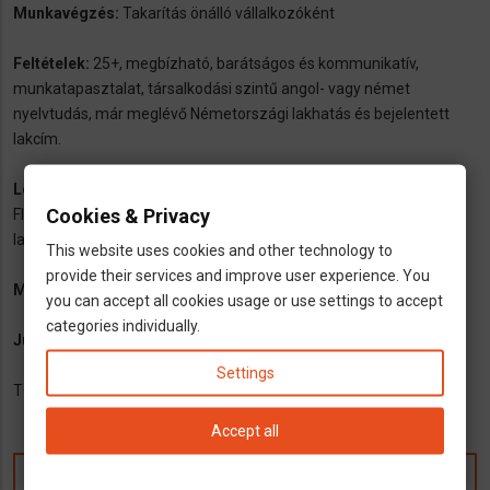
Munkavégzés:
Takarítás önálló vállalkozóként
Feltételek:
25+, megbízható, barátságos és kommunikatív,
munkatapasztalat, társalkodási szintű angol- vagy német
nyelvtudás, már meglévő Németországi lakhatás és bejelentett
lakcím.
Lehetőség az együttműködésre:
Németország nagyvárosaiban.
Cookies & Privacy
FIGYELEM: már meglévő Németországi lakhatás és bejelentett
lakcím előfeltétel. Helpling nem tud szállást biztosítani.
This website uses cookies and other technology to
provide their services and improve user experience. You
Munkaidő:
Ön dönti el, mikor és hol szeretne dolgozni.
you can accept all cookies usage or use settings to accept
categories individually.
Juttatás:
akár 14 eurós órabér.
Settings
TOVÀBBI INFORMÀCIÒ AZ ALÀBBI LINK ALATT:
helpling.de
Accept all
Kommentek