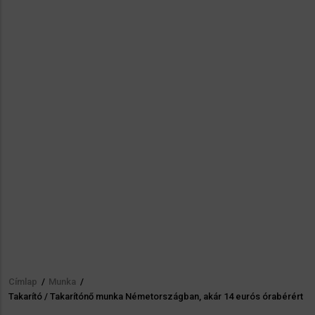
Címlap
/
Munka
/
Morzsa
Takarító / Takarítónő munka Németországban, akár 14 eurós órabérért