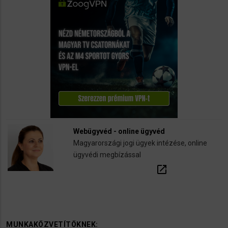
Webügyvéd - online ügyvéd
Magyarországi jogi ügyek intézése, online
ügyvédi megbízással
open_in_new
MUNKAKÖZVETÍTÖKNEK: