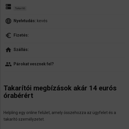
dns
Takarító
language
Nyelvtudás:
kevés
euro_symbol
Fizetés:
home
Szállás:
people
Párokat vesznek fel?
Takarítói megbízások akár 14 eurós
órabérért
Helpling egy online felület, amely összehozza az ügyfelet és a
takarító személyzetet.