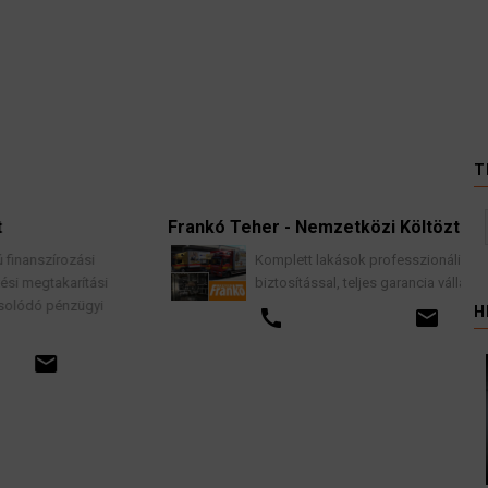
T
Frankó Teher - Nemzetközi Költöztetés
Komplett lakások professzionális költöztetése
biztosítással, teljes garancia vállalással.
H
call
email