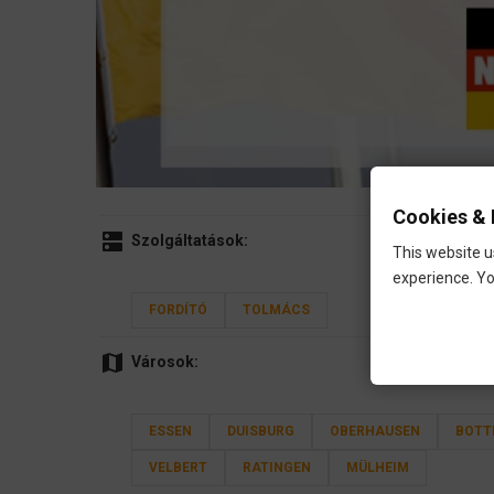
Cookies & 
dns
Szolgáltatások:
This website u
experience. Yo
FORDÍTÓ
TOLMÁCS
map
Városok:
ESSEN
DUISBURG
OBERHAUSEN
BOTT
VELBERT
RATINGEN
MÜLHEIM