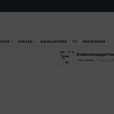
VOSOK
UTAZÁS
KALKULÁTOROK
TV
KÖZÖSSÉGEK
ak a lipcsei reptéren
Kannabisz Néme
4 August 2
INFÓK