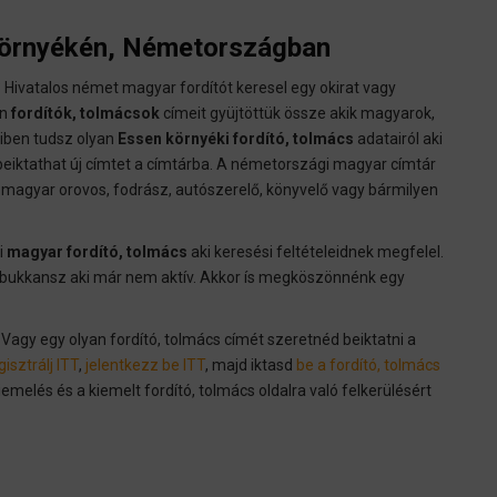
környékén, Németországban
 Hivatalos német magyar fordítót keresel egy okirat vagy
an
fordítók, tolmácsok
címeit gyüjtöttük össze akik magyarok,
iben tudsz olyan
Essen környéki fordító, tolmács
adatairól aki
beiktathat új címtet a címtárba. A németországi magyar címtár
, magyar orovos, fodrász, autószerelő, könyvelő vagy bármilyen
i
magyar fordító, tolmács
aki keresési feltételeidnek megfelel.
re bukkansz aki már nem aktív. Akkor ís megköszönnénk egy
a? Vagy egy olyan fordító, tolmács címét szeretnéd beiktatni a
isztrálj ITT
,
jelentkezz be ITT
, majd iktasd
be a fordító, tolmács
emelés és a kiemelt fordító, tolmács oldalra való felkerülésért