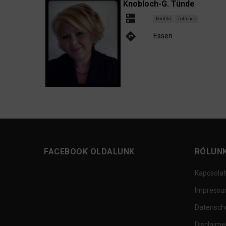
Knobloch-G. Tünde
dns
Fordító
Tolmács
directions
Essen
FACEBOOK OLDALUNK
RÓLUN
Kapcsolat
Impress
Datensch
Disclaime