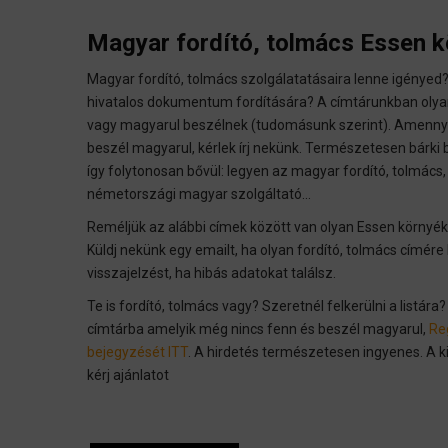
Magyar fordító, tolmács Essen 
Magyar fordító, tolmács szolgálatatásaira lenne igényed?
hivatalos dokumentum fordítására? A címtárunkban oly
vagy magyarul beszélnek (tudomásunk szerint). Amenny
beszél magyarul, kérlek írj nekünk. Természetesen bárki 
így folytonosan bővül: legyen az magyar fordító, tolmács
németországi magyar szolgáltató...
Reméljük az alábbi címek között van olyan Essen környék
Küldj nekünk egy emailt, ha olyan fordító, tolmács címé
visszajelzést, ha hibás adatokat találsz.
Te is fordító, tolmács vagy? Szeretnél felkerülni a listár
címtárba amelyik még nincs fenn és beszél magyarul,
Reg
bejegyzését ITT
. A hirdetés természetesen ingyenes. A ki
kérj ajánlatot