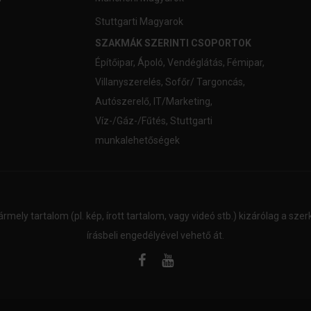
Stuttgarti Magyarok
SZAKMÁK SZERINTI CSOPORTOK
Építőipar
,
Ápoló
,
Vendéglátás
,
Fémipar
,
Villanyszerelés
,
Sofőr/ Targoncás
,
Autószerelő
,
IT/Marketing
,
Víz-/Gáz-/Fűtés
,
Stuttgarti
munkalehetőségek
ármely tartalom (pl. kép, írott tartalom, vagy videó stb.) kizárólag a sz
írásbeli engedélyével vehető át.