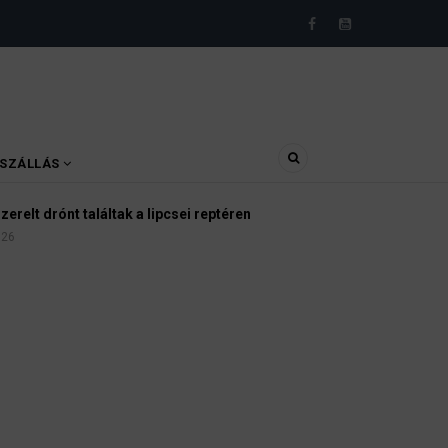
SZÁLLÁS
tországban
026