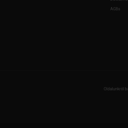
AGBs
Oldalunkról b