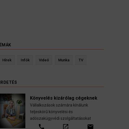
ÉMÁK
Kevin Ressler biztosítási szakértő
Langó 
Hírek
Infók
Videó
Munka
TV
Gépjármű-, jogvédelmi-, felelősség-, baleset-,
nyugdíj-, fogászati biztosítások.
IRDETÉS
call
open_in_new
email
Könyvelés kizárólag cégeknek
Vállalkozások számára kínálunk
teljeskörű könyvelési és
adószakügyvédi szolgáltatásokat
call
open_in_new
email