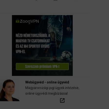
Webügyvéd - online ügyvéd
Magyarországi jogi ügyek intézése,
online ügyvédi megbízással
open_in_new