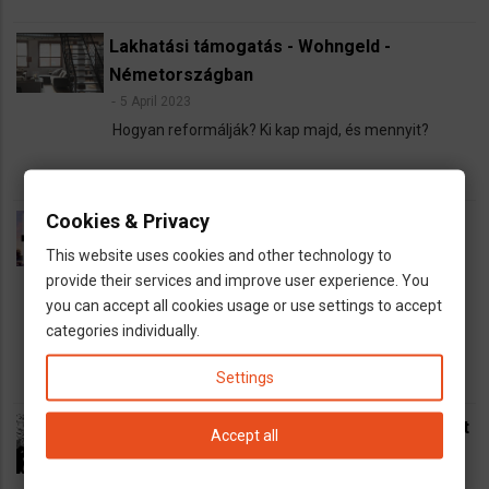
Lakhatási támogatás - Wohngeld -
Németországban
5 April 2023
Hogyan reformálják? Ki kap majd, és mennyit?
Cookies & Privacy
Lakásügyek, ingatlanügyek
Németországban
This website uses cookies and other technology to
provide their services and improve user experience. You
13 March 2023
you can accept all cookies usage or use settings to accept
Lakás bérlés, lakás vétel, bérbeadás és
categories individually.
ingatlanügyek Németországban
Settings
Sokkal többen kapnak lakhatási támogatást
Accept all
januártól Németországban
26 September 2022