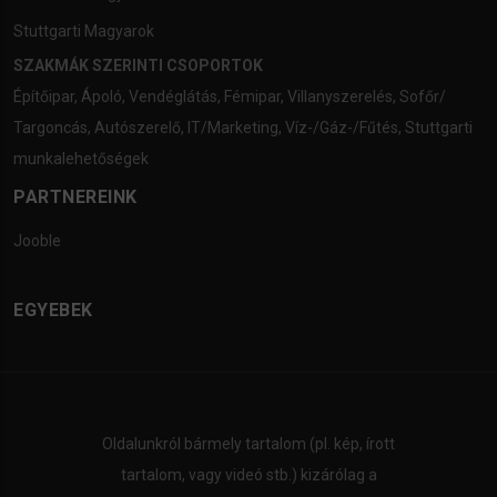
Stuttgarti Magyarok
SZAKMÁK SZERINTI CSOPORTOK
Építőipar
,
Ápoló
,
Vendéglátás
,
Fémipar
,
Villanyszerelés
,
Sofőr/
Targoncás
,
Autószerelő
,
IT/Marketing
,
Víz-/Gáz-/Fűtés
,
Stuttgarti
munkalehetőségek
PARTNEREINK
Jooble
EGYEBEK
Oldalunkról bármely tartalom (pl. kép, írott
tartalom, vagy videó stb.) kizárólag a