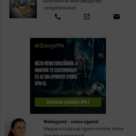
könyvelési és adószakügyvédi
szolgáltatásokat
call
open_in_new
email
Webügyvéd - online ügyvéd
Magyarországi jogi ügyek intézése, online
ügyvédi megbízással