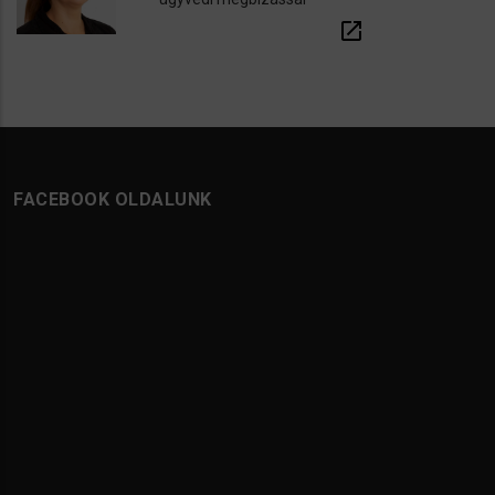
open_in_new
FACEBOOK OLDALUNK