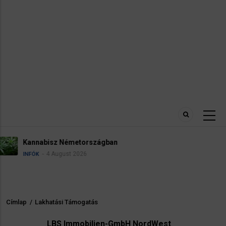
Névadási szabályok Németországban
4 August 2026
INFÓK
Címlap
/
Lakhatási Támogatás
Morzsa
LBS Immobilien-GmbH NordWest