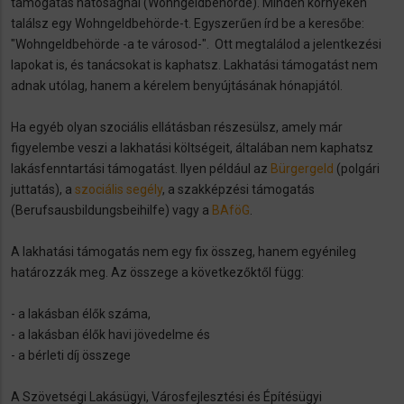
támogatás hatóságnál (Wohngeldbehörde). Minden környéken
találsz egy Wohngeldbehörde-t. Egyszerűen írd be a keresőbe:
"Wohngeldbehörde -a te városod-". Ott megtalálod a jelentkezési
lapokat is, és tanácsokat is kaphatsz. Lakhatási támogatást nem
adnak utólag, hanem a kérelem benyújtásának hónapjától.
Ha egyéb olyan szociális ellátásban részesülsz, amely már
figyelembe veszi a lakhatási költségeit, általában nem kaphatsz
lakásfenntartási támogatást. Ilyen például az
Bürgergeld
(polgári
juttatás), a
szociális segély
, a szakképzési támogatás
(Berufsausbildungsbeihilfe) vagy a
BAföG
.
A lakhatási támogatás nem egy fix összeg, hanem egyénileg
határozzák meg. Az összege a következőktől függ:
- a lakásban élők száma,
- a lakásban élők havi jövedelme és
- a bérleti díj összege
A Szövetségi Lakásügyi, Városfejlesztési és Építésügyi