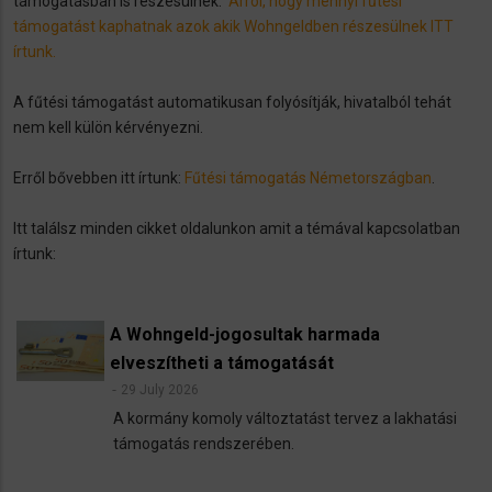
támogatásban is részesülnek.
Arról, hogy mennyi fűtési
támogatást kaphatnak azok akik Wohngeldben részesülnek ITT
írtunk.
A fűtési támogatást automatikusan folyósítják, hivatalból tehát
nem kell külön kérvényezni.
Erről bővebben itt írtunk:
Fűtési támogatás Németországban
.
Itt találsz minden cikket oldalunkon amit a témával kapcsolatban
írtunk:
A Wohngeld-jogosultak harmada
elveszítheti a támogatását
29 July 2026
A kormány komoly változtatást tervez a lakhatási
támogatás rendszerében.