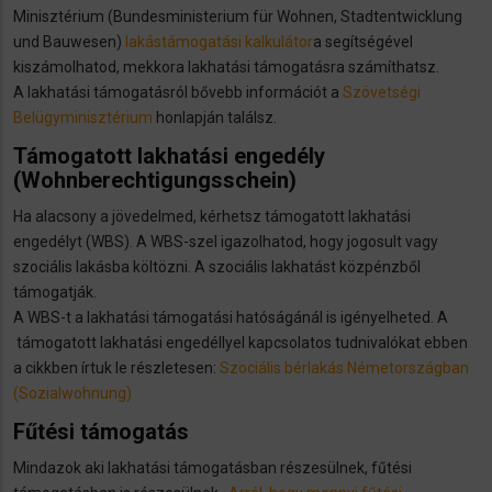
Minisztérium (Bundesministerium für Wohnen, Stadtentwicklung
und Bauwesen)
lakástámogatási kalkulátor
a segítségével
kiszámolhatod, mekkora lakhatási támogatásra számíthatsz.
A lakhatási támogatásról bővebb információt a
Szövetségi
Belügyminisztérium
honlapján találsz.
Támogatott lakhatási engedély
(Wohnberechtigungsschein)
Ha alacsony a jövedelmed, kérhetsz támogatott lakhatási
engedélyt (WBS). A WBS-szel igazolhatod, hogy jogosult vagy
szociális lakásba költözni. A szociális lakhatást közpénzből
támogatják.
​A WBS-t a lakhatási támogatási hatóságánál is igényelheted. A
támogatott lakhatási engedéllyel kapcsolatos tudnivalókat ebben
a cikkben írtuk le részletesen:
Szociális bérlakás Németországban
(Sozialwohnung)
Fűtési támogatás
Mindazok aki lakhatási támogatásban részesülnek, fűtési