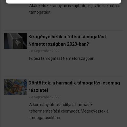
Akár kétszer annyian is kaphatnak jövőre lakhatási
támogatást
Kik igényelhetik a fűtési támogatást
Németországban 2023-ban?
8 September 2022
Fűtési támogatást Németországban
Döntöttek: a harmadik támogatási csomag
részletei
4 September 2022
A kormány útnak indítja a harmadik
tehermentesítési csomagot. Megegyeztek a
támogatásokban.