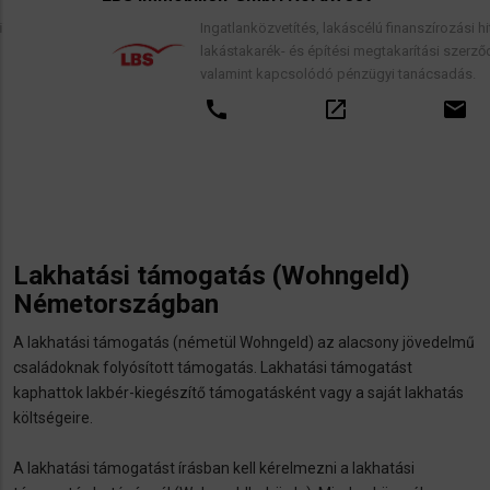
Ingatlanközvetítés, lakáscélú finanszírozási hitelek,
lakástakarék- és építési megtakarítási szerződések,
valamint kapcsolódó pénzügyi tanácsadás.
call
open_in_new
email
Lakhatási támogatás (Wohngeld)
Németországban
A lakhatási támogatás (németül Wohngeld) az alacsony jövedelmű
családoknak folyósított támogatás. Lakhatási támogatást
kaphattok lakbér-kiegészítő támogatásként vagy a saját lakhatás
költségeire.
A lakhatási támogatást írásban kell kérelmezni a lakhatási