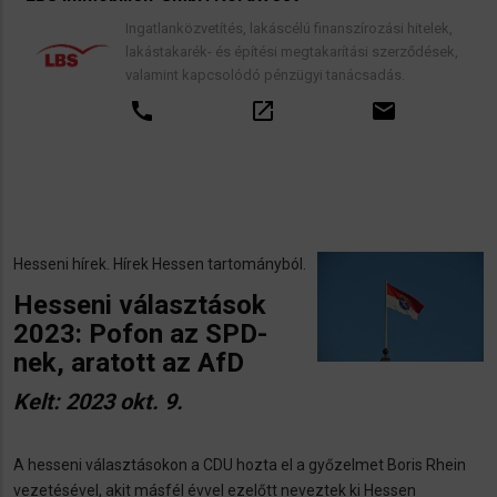
Ingatlanközvetítés, lakáscélú finanszírozási hitelek,
lakástakarék- és építési megtakarítási szerződések,
valamint kapcsolódó pénzügyi tanácsadás.
call
open_in_new
email
​Hesseni hírek. Hírek Hessen tartományból.
Hesseni választások
2023: Pofon az SPD-
nek, aratott az AfD
Kelt: 2023 okt. 9.
A hesseni választásokon a CDU hozta el a győzelmet Boris Rhein
vezetésével, akit másfél évvel ezelőtt neveztek ki Hessen