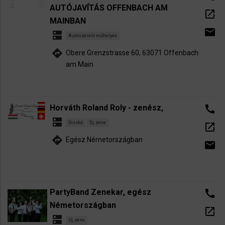
AUTÓJAVÍTÁS OFFENBACH AM
open_in_new
MAINBAN
email
dns
Autószerelő műhelyek
directions
Obere Grenzstrasse 60, 63071 Offenbach
am Main
Horváth Roland Roly - zenész,
call
dns
Diszkó
Dj, zene
open_in_new
directions
Egész Németországban
email
PartyBand Zenekar, egész
call
Németországban
open_in_new
dns
Dj, zene