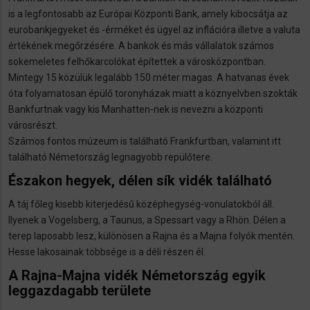
is a legfontosabb az Európai Központi Bank, amely kibocsátja az
eurobankjegyeket és -érméket és ügyel az inflációra illetve a valuta
értékének megőrzésére. A bankok és más vállalatok számos
sokemeletes felhőkarcolókat építettek a városközpontban.
Mintegy 15 közülük legalább 150 méter magas. A hatvanas évek
óta folyamatosan épülő toronyházak miatt a köznyelvben szokták
Bankfurtnak vagy kis Manhatten-nek is nevezni a központi
városrészt.
Számos fontos múzeum is található Frankfurtban, valamint itt
található Németország legnagyobb repülőtere.
Északon hegyek, délen sík vidék található
A táj főleg kisebb kiterjedésű középhegység-vonulatokból áll.
Ilyenek a Vogelsberg, a Taunus, a Spessart vagy a Rhön. Délen a
terep laposabb lesz, különösen a Rajna és a Majna folyók mentén.
Hesse lakosainak többsége is a déli részen él.
A Rajna-Majna vidék Németország egyik
leggazdagabb területe