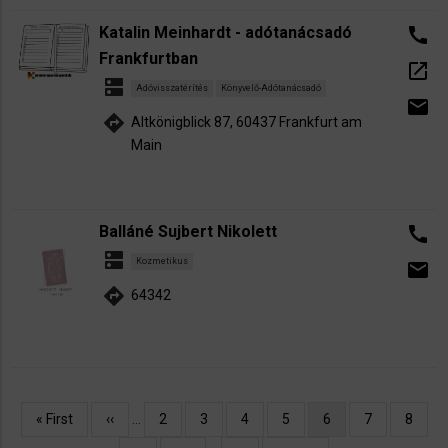
Katalin Meinhardt - adótanácsadó
call
Frankfurtban
open_in_new
dns
Adóvisszatérítés
Könyvelő-Adótanácsadó
email
directions
Altkönigblick 87, 60437 Frankfurt am
Main
Balláné Sujbert Nikolett
call
dns
Kozmetikus
email
directions
64342
Oldalszámozás
Első
« First
Előző
‹‹
…
Oldal
2
Oldal
3
Oldal
4
Oldal
5
Jelenlegi
6
Oldal
7
Oldal
8
oldal
oldal
oldal