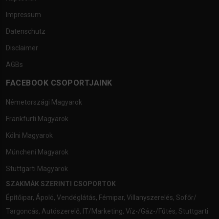
Impressum
Datenschutz
Disclaimer
AGBs
FACEBOOK CSOPORTJAINK
Németországi Magyarok
Frankfurti Magyarok
Kölni Magyarok
Müncheni Magyarok
Stuttgarti Magyarok
SZAKMÁK SZERINTI CSOPORTOK
Építőipar
,
Ápoló
,
Vendéglátás
,
Fémipar
,
Villanyszerelés
,
Sofőr/
Targoncás
,
Autószerelő
,
IT/Marketing
,
Víz-/Gáz-/Fűtés
,
Stuttgarti