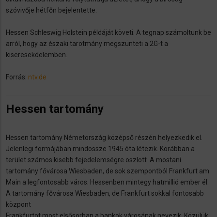
szóvivője hétfőn bejelentette.
Hessen Schleswig Holstein példáját követi. A tegnap számoltunk be
arról, hogy az északi tarotmány megszünteti a 2G-t a
kiseresekdelemben.
Forrás:
ntv.de
Hessen tartomány
Hessen tartomány Németország középső részén helyezkedik el.
Jelenlegi formájában mindössze 1945 óta létezik. Korábban a
terület számos kisebb fejedelemségre oszlott. A mostani
tartomány fővárosa Wiesbaden, de sok szempontból Frankfurt am
Main a legfontosabb város. Hessenben mintegy hatmillió ember él.
A tartomány fővárosa Wiesbaden, de Frankfurt sokkal fontosabb
központ
Frankfurtot most elsősorban a bankok városának nevezik. Közülük