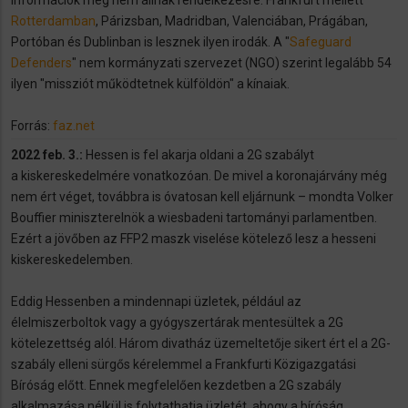
Rotterdamban
, Párizsban, Madridban, Valenciában, Prágában,
Portóban és Dublinban is lesznek ilyen irodák. A "
Safeguard
Defenders
" nem kormányzati szervezet (NGO) szerint legalább 54
ilyen "missziót működtetnek külföldön" a kínaiak.
Forrás:
faz.net
2022 feb. 3.:
Hessen is fel akarja oldani a 2G szabályt
a kiskereskedelmére vonatkozóan. De mivel a koronajárvány még
nem ért véget, továbbra is óvatosan kell eljárnunk – mondta Volker
Bouffier miniszterelnök a wiesbadeni tartományi parlamentben.
Ezért a jövőben az FFP2 maszk viselése kötelező lesz a hesseni
kiskereskedelemben.
Eddig Hessenben a mindennapi üzletek, például az
élelmiszerboltok vagy a gyógyszertárak mentesültek a 2G
kötelezettség alól. Három divatház üzemeltetője sikert ért el a 2G-
szabály elleni sürgős kérelemmel a Frankfurti Közigazgatási
Bíróság előtt. Ennek megfelelően kezdetben a 2G szabály
alkalmazása nélkül is folytathatja üzletét, ahogy a bíróság