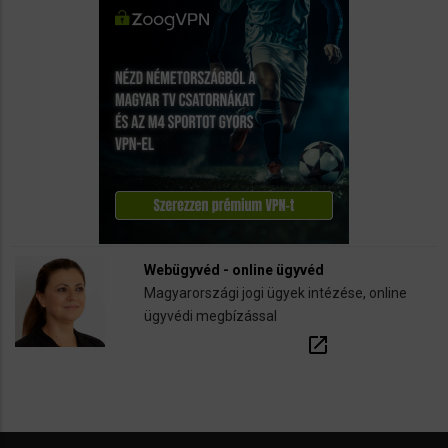
Webügyvéd - online ügyvéd
Magyarországi jogi ügyek intézése, online
ügyvédi megbízással
open_in_new