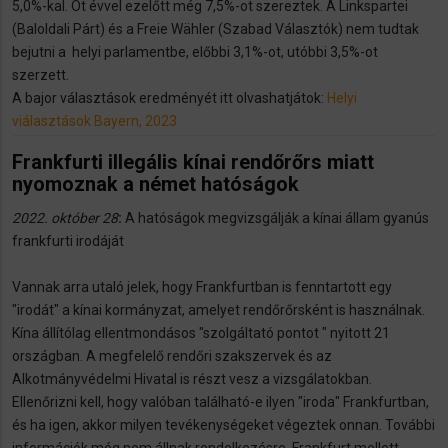
5,0%-kal. Öt évvel ezelőtt még 7,5%-ot szereztek. A Linkspartei
(Baloldali Párt) és a Freie Wähler (Szabad Választók) nem tudtak
bejutni a helyi parlamentbe, előbbi 3,1%-ot, utóbbi 3,5%-ot
szerzett.
A bajor választások eredményét itt olvashatjátok:
Helyi
viálasztások Bayern, 2023
Frankfurti illegális kínai rendőrőrs miatt
nyomoznak a német hatóságok
2022. október 28
:
A hatóságok megvizsgálják a kínai állam gyanús
frankfurti irodáját
Vannak arra utaló jelek, hogy Frankfurtban is fenntartott egy
"irodát" a kínai kormányzat, amelyet rendőrőrsként is használnak.
Kína állítólag ellentmondásos "szolgáltató pontot " nyitott 21
országban. A megfelelő rendőri szakszervek és az
Alkotmányvédelmi Hivatal is részt vesz a vizsgálatokban.
Ellenőrizni kell, hogy valóban található-e ilyen "iroda" Frankfurtban,
és ha igen, akkor milyen tevékenységeket végeztek onnan. További
információk még nem állnak rendelkezésre. Frankfurt mellett