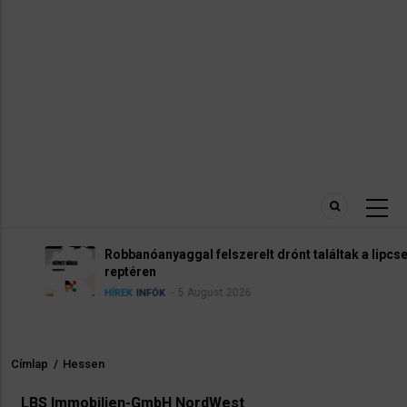
Robbanóanyaggal felszerelt drónt találtak a lipcsei
reptéren
5 August 2026
HÍREK
INFÓK
Címlap
/
Hessen
Morzsa
LBS Immobilien-GmbH NordWest