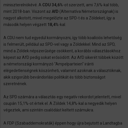
miniszterelnökévé. A
CDU 34,6%
-ot szerzett, ami 7,6%-kal több,
mint 2018-ban. Viszont az
AfD
(Alternatíva Németországnak) is
nagyot alkotott, mivel megelőzte az SPD-t és a Zöldeket, így a
második helyen végzett
18,4%
-kal.
A CDU nem tud egyedül kormányozni, így több koalíciós lehetőség
is felmerült, például az SPD-vel vagy a Zöldekkel. Mind az SPD,
mind a Zöldek népszerűsége csökkent, a korábbi választásokhoz
képest az AfD pedig sokat erősödött. Az AfD sikerét többek között
a németországi kormányzó "Ampelparteien" iránti
elégedetlenségnek köszönheti, valamint azoknak a választóknak,
akik szigorúbb bevándorlási politikát és több biztonságot
szeretnének.
Az SPD számára a választás egy negatív rekordot jelentett, mivel
csupán 15,1%-ot értek el. A Zöldek 14,8%-kal a negyedik helyen
végeztek, ami szintén csalódást keltett számukra.
A FDP (Szabaddemokraták) éppen hogy újra bejutott a Landtagba