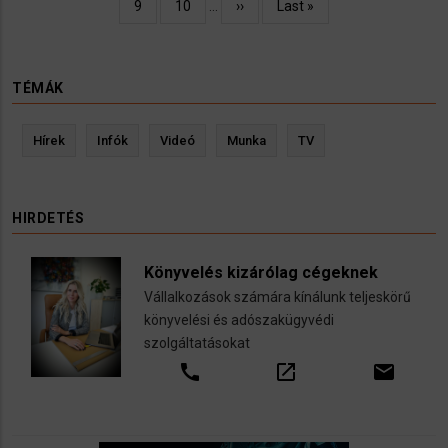
Oldal
9
Oldal
10
…
Következő
››
Utolsó
Last »
oldal
oldal
TÉMÁK
Hírek
Infók
Videó
Munka
TV
HIRDETÉS
Könyvelés kizárólag cégeknek
Vállalkozások számára kínálunk teljeskörű
könyvelési és adószakügyvédi
szolgáltatásokat
call
open_in_new
email