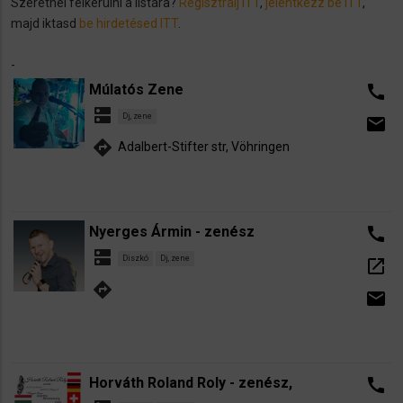
Szeretnél felkerülni a listára?
Regisztrálj ITT
,
jelentkezz be ITT
,
majd iktasd
be hirdetésed ITT
.
-
Múlatós Zene
call
dns
Dj, zene
email
directions
Adalbert-Stifter str, Vöhringen
Nyerges Ármin - zenész
call
dns
Diszkó
Dj, zene
open_in_new
directions
email
Horváth Roland Roly - zenész,
call