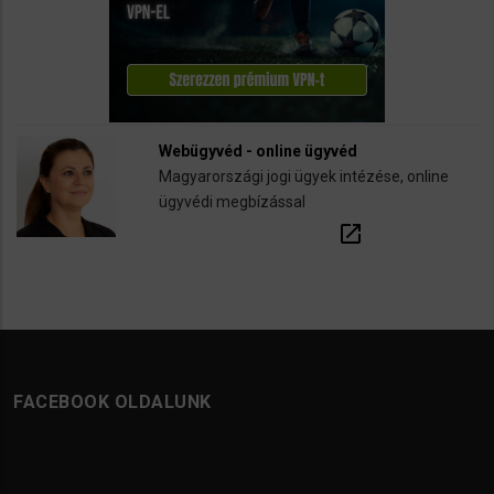
Webügyvéd - online ügyvéd
Magyarországi jogi ügyek intézése, online
ügyvédi megbízással
open_in_new
FACEBOOK OLDALUNK