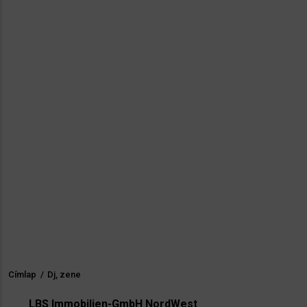
Címlap
/
Dj, zene
Morzsa
LBS Immobilien-GmbH NordWest