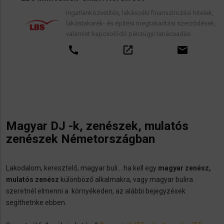
Ingatlanközvetítés, lakáscélú finanszírozási hitelek,
lakástakarék- és építési megtakarítási szerződések,
valamint kapcsolódó pénzügyi tanácsadás.
call
open_in_new
email
Magyar DJ -k, zenészek, mulatós
zenészek Németországban
Lakodalom, keresztelő, magyar buli... ha kell egy
magyar zenész,
mulatós zenész
különböző alkalmakra, vagy magyar bulira
szeretnél elmenni a környékeden, az alábbi bejegyzések
segíthetnke ebben.