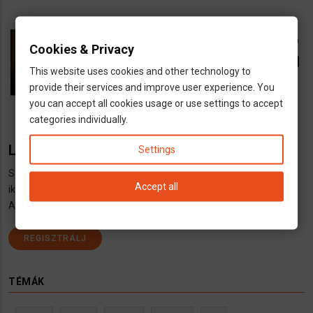
Gitároktatás
call
Cookies & Privacy
dns
Dj, zene
Iskola
Tanítás
email
This website uses cookies and other technology to
directions
Stuttgart és környéke
provide their services and improve user experience. You
you can accept all cookies usage or use settings to accept
categories individually.
Listára szeretnél kerülni?
Settings
Szeretnél felkerülni a listára?
Regisztrálj itt
,
jelentkezz be itt
, majd
Accept all
iktasd
be hirdetésed itt
.
A hirdetés ingyenes!
REGISZTRÁLJ
TÉMÁK