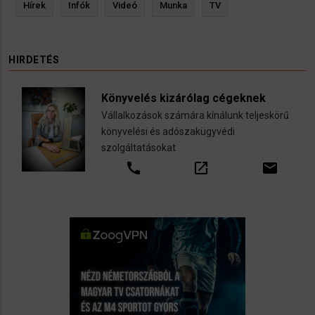
Hírek
Infók
Videó
Munka
TV
HIRDETÉS
Könyvelés kizárólag cégeknek
Vállalkozások számára kínálunk teljeskörű
könyvelési és adószakügyvédi
szolgáltatásokat
call
open_in_new
email