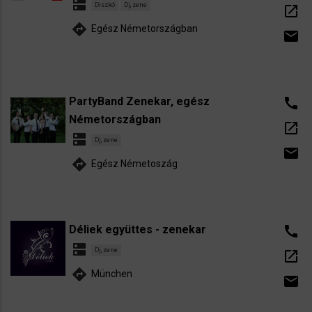
dns
Diszkó
Dj, zene
open_in_new
directions
Egész Németországban
email
PartyBand Zenekar, egész
call
Németországban
open_in_new
dns
Dj, zene
email
directions
Egész Németoszág
Déliek együttes - zenekar
call
dns
Dj, zene
open_in_new
directions
München
email