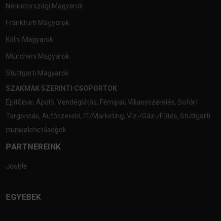
Németországi Magyarok
Frankfurti Magyarok
Kölni Magyarok
Müncheni Magyarok
Stuttgarti Magyarok
SZAKMÁK SZERINTI CSOPORTOK
Építőipar
,
Ápoló
,
Vendéglátás
,
Fémipar
,
Villanyszerelés
,
Sofőr/
Targoncás
,
Autószerelő
,
IT/Marketing
,
Víz-/Gáz-/Fűtés
,
Stuttgarti
munkalehetőségek
PARTNEREINK
Jooble
EGYEBEK