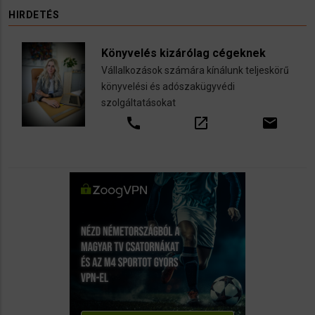
HIRDETÉS
Könyvelés kizárólag cégeknek
Vállalkozások számára kínálunk teljeskörű
könyvelési és adószakügyvédi
szolgáltatásokat
call
open_in_new
email