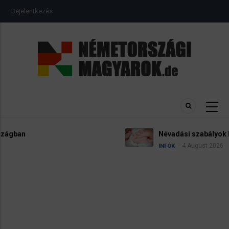
Ugrás
USER
Bejelentkezés
a
ACCOUNT
MENU
tartalomra
Névadási szabályok Németországban
4 August 2026
INFÓK