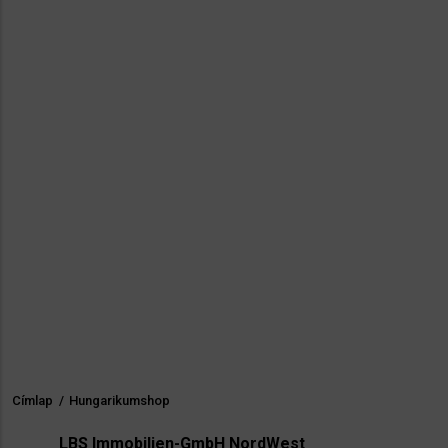
Címlap
/
Hungarikumshop
Morzsa
LBS Immobilien-GmbH NordWest