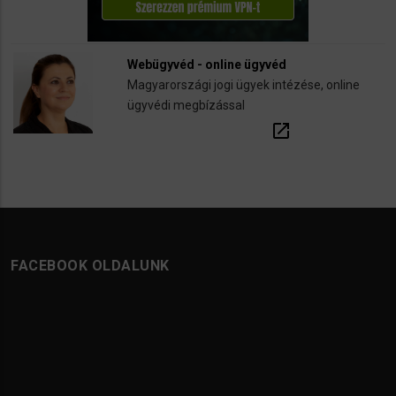
Webügyvéd - online ügyvéd
Magyarországi jogi ügyek intézése, online
ügyvédi megbízással
open_in_new
FACEBOOK OLDALUNK