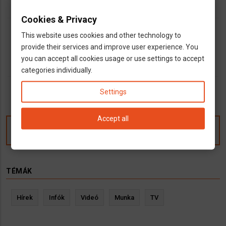
dns
Magyar bolt
Web Áruházak
Cookies & Privacy
outlined_flag
Baden-Württemberg
Bayern
Berlin
Brandenburg
Bremen
This website uses cookies and other technology to
Hamburg
Hessen
Mecklenburg-Vorpommern
Niedersachsen
provide their services and improve user experience. You
Nordrhein-Westfalen
Rheinland-Pfalz
Saarland
Sachsen
you can accept all cookies usage or use settings to accept
Sachsen-Anhalt
Schleswig-Holstein
Thüringen
categories individually.
Settings
Accept all
Kommentek
TÉMÁK
Hírek
Infók
Videó
Munka
TV