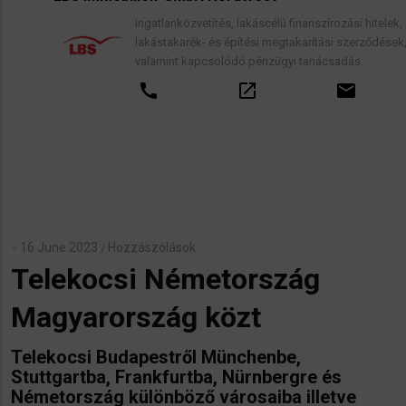
Ingatlanközvetítés, lakáscélú finanszírozási hitelek,
lakástakarék- és építési megtakarítási szerződések,
valamint kapcsolódó pénzügyi tanácsadás.
call
open_in_new
email
16 June 2023
Hozzászólások
/
Telekocsi Németország
Magyarország közt
Telekocsi Budapestről Münchenbe,
Stuttgartba, Frankfurtba, Nürnbergre és
Németország különböző városaiba illetve