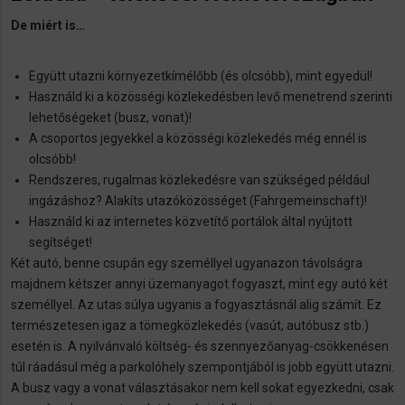
De miért is…
Együtt utazni környezetkímélőbb (és olcsóbb), mint egyedül!
Használd ki a közösségi közlekedésben levő menetrend szerinti
lehetőségeket (busz, vonat)!
A csoportos jegyekkel a közösségi közlekedés még ennél is
olcsóbb!
Rendszeres, rugalmas közlekedésre van szükséged például
ingázáshoz? Alakíts utazóközösséget (Fahrgemeinschaft)!
Használd ki az internetes közvetítő portálok által nyújtott
segítséget!
Két autó, benne csupán egy személlyel ugyanazon távolságra
majdnem kétszer annyi üzemanyagot fogyaszt, mint egy autó két
személlyel. Az utas súlya ugyanis a fogyasztásnál alig számít. Ez
természetesen igaz a tömegközlekedés (vasút, autóbusz stb.)
esetén is. A nyilvánvaló költség- és szennyezőanyag-csökkenésen
túl ráadásul még a parkolóhely szempontjából is jobb együtt utazni.
A busz vagy a vonat választásakor nem kell sokat egyezkedni, csak