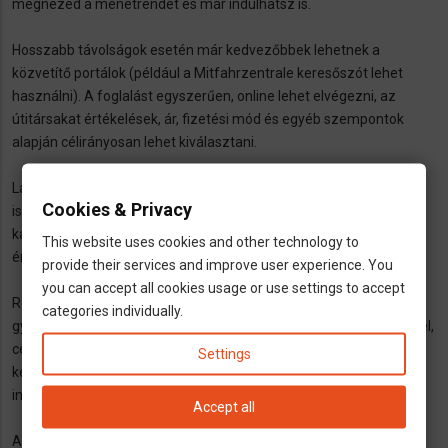
megnézed a menetrendet és már indulhatsz is.
Hosszabb távolságok esetén már kedvezőbbek lehetnek a
közvetítő portálok (például a Mitfahrzentrale keresőszót lehet
használni). A foglalást egyszerűen, online lehet elvégezni, az
útitársakat értékelések, ár, fizetési mód és egyéb szempontok
alapján célirányosan lehet kiválasztani.
Lakóhelyhez közeli szabadidős utazás esetén érdemes az
Cookies & Privacy
ismerősök körében érdeklődnöd. Gondold át, hátha össze tudod
kapcsolni a távolsági közlekedést biciklizéssel úticélod elérése
This website uses cookies and other technology to
érdekében.
provide their services and improve user experience. You
you can accept all cookies usage or use settings to accept
Rendszeres ingázás esetén javasolt utazóközösséget alkotni. Ezt
categories individually.
gyakran a munkaadó is támogatja, például kijelölt parkolóhelyekkel,
cégen belüli kommunikációs lehetőségekkel vagy egyéb
Settings
kedvezményekkel. A nyilvános portálokon belül is gyakran van
ingázókra specializálódott aloldal.
Accept all
Az utastársakat is védi a gépjárműre megkötött