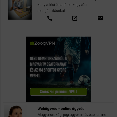
könyvelési és adószakügyvédi
szolgáltatásokat
call
open_in_new
email
Webügyvéd - online ügyvéd
Magyarországi jogi ügyek intézése, online