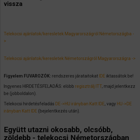
vissza
Telekocsi ajánlatok/keresletek Magyarországról Németországba -
>
Telekocsi ajánlatok/keresletek Németországról Magyarországra ->
Figyelem FUVAROZÓK:
rendszeres járataitokat
IDE
iktassátok be!
Ingyenes HIRDETÉSFELADÁS: elöbb
regisztrálj ITT
, majd jelentkezz
be (jobboldalon).
Telekocsi hirdetésfeladás
DE->HU irányban Katt IDE
, vagy
HU->DE
irányban Katt IDE
(bejelentkezés után).
Együtt utazni okosabb, olcsóbb,
zöldebb - telekocsi Németországban