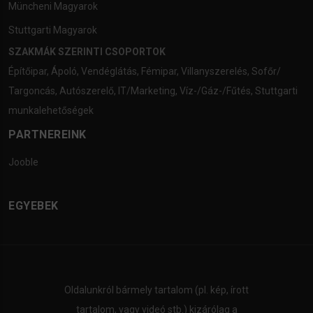
Müncheni Magyarok
Stuttgarti Magyarok
SZAKMÁK SZERINTI CSOPORTOK
Építőipar
,
Ápoló
,
Vendéglátás
,
Fémipar
,
Villanyszerelés
,
Sofőr/
Targoncás
,
Autószerelő
,
IT/Marketing
,
Víz-/Gáz-/Fűtés
,
Stuttgarti
munkalehetőségek
PARTNEREINK
Jooble
EGYEBEK
Oldalunkról bármely tartalom (pl. kép, írott
tartalom, vagy videó stb.) kizárólag a