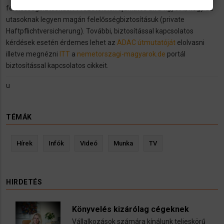
felelősségbiztosítás. A vezetőknek ajánlatos arra figyelni, hogy az
utasoknak legyen magán felelősségbiztosításuk (private
Haftpflichtversicherung). További, biztosítással kapcsolatos
kérdések esetén érdemes lehet az
ADAC útmutatóját
elolvasni
illetve megnézni
ITT
a
nemetorszagi-magyarok.de
portál
biztosítással kapcsolatos cikkeit.
u
TÉMÁK
Hírek
Infók
Videó
Munka
TV
HIRDETÉS
Könyvelés kizárólag cégeknek
Vállalkozások számára kínálunk teljeskörű