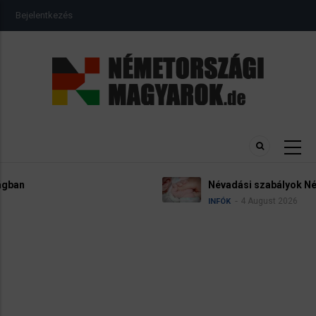
Ugrás
USER
Bejelentkezés
a
ACCOUNT
MENU
tartalomra
Névadási szabályok Németországban
4 August 2026
INFÓK