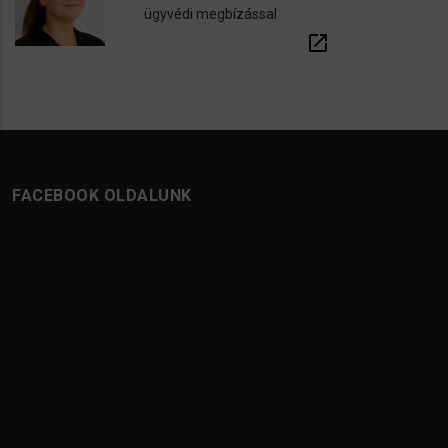
ügyvédi megbízással
open_in_new
FACEBOOK OLDALUNK