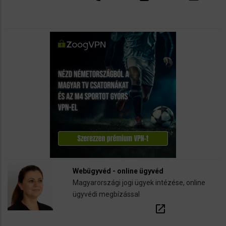
Webügyvéd - online ügyvéd
Magyarországi jogi ügyek intézése, online
ügyvédi megbízással
open_in_new