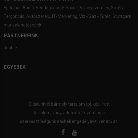
Építőipar
,
Ápoló
,
Vendéglátás
,
Fémipar
,
Villanyszerelés
,
Sofőr/
Targoncás
,
Autószerelő
,
IT/Marketing
,
Víz-/Gáz-/Fűtés
,
Stuttgarti
munkalehetőségek
PARTNEREINK
Jooble
EGYEBEK
Oldalunkról bármely tartalom (pl. kép, írott
tartalom, vagy videó stb.) kizárólag a
szerkesztőségünk írásbeli engedélyével vehető át.