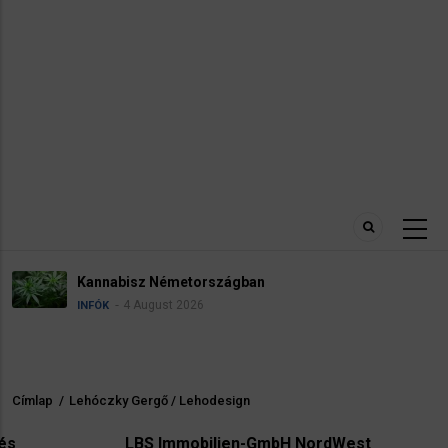
Névadási szabályok Németo
4 August 2026
INFÓK
Címlap
/
Lehóczky Gergő / Lehodesign
Morzsa
LBS Immobilien-GmbH NordWest