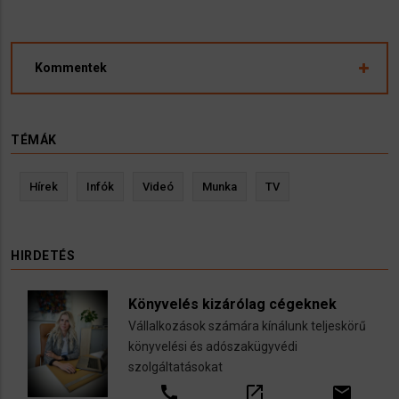
Kommentek
TÉMÁK
Hírek
Infók
Videó
Munka
TV
HIRDETÉS
Könyvelés kizárólag cégeknek
Vállalkozások számára kínálunk teljeskörű
könyvelési és adószakügyvédi
szolgáltatásokat
call
open_in_new
email