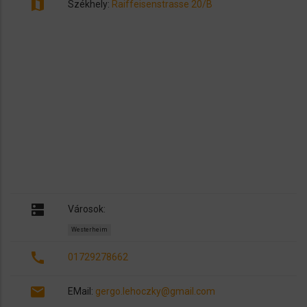
map
Székhely:
Raiffeisenstrasse 20/B
dns
Városok:
Westerheim
call
01729278662
email
EMail:
gergo.lehoczky@gmail.com