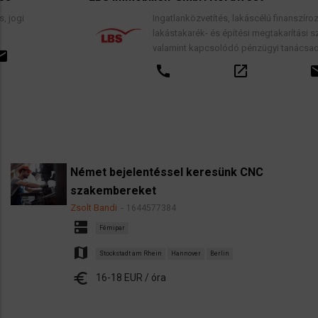
Ingatlanközvetítés, lakáscélú finanszírozási hitele
lakástakarék- és építési megtakarítási szerződés
valamint kapcsolódó pénzügyi tanácsadás.
call
open_in_new
email
Német bejelentéssel keresünk CNC
szakembereket
Zsolt Bandi
1644577384
dns
Fémipar
map
Stockstadt am Rhein
Hannover
Berlin
euro
16-18 EUR / óra