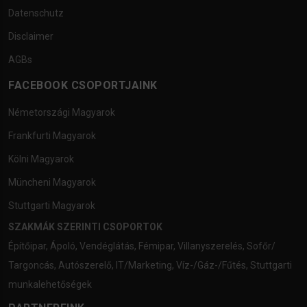
Datenschutz
Disclaimer
AGBs
FACEBOOK CSOPORTJAINK
Németországi Magyarok
Frankfurti Magyarok
Kölni Magyarok
Müncheni Magyarok
Stuttgarti Magyarok
SZAKMÁK SZERINTI CSOPORTOK
Építőipar
,
Ápoló
,
Vendéglátás
,
Fémipar
,
Villanyszerelés
,
Sofőr/
Targoncás
,
Autószerelő
,
IT/Marketing
,
Víz-/Gáz-/Fűtés
,
Stuttgarti
munkalehetőségek