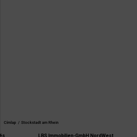
Címlap
/
Stockstadt am Rhein
Morzsa
LBS Immobilien-GmbH NordWest