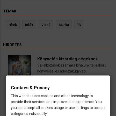
TÉMÁK
Hírek
Infók
Videó
Munka
TV
HIRDETÉS
Könyvelés kizárólag cégeknek
Vállalkozások számára kínálunk teljeskörű
könyvelési és adószakügyvédi
szolgáltatásokat
call
open_in_new
email
Cookies & Privacy
This website uses cookies and other technology to
provide their services and improve user experience. You
you can accept all cookies usage or use settings to accept
categories individually.