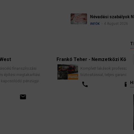
Névadási szabályok Németországban
4 August 2026
INFÓK
T
Frankó Teher - Nemzetközi Költöztetés
zási
Komplett lakások professzionális költöztetése
arítási
biztosítással, teljes garancia vállalással.
zügyi
H
call
email