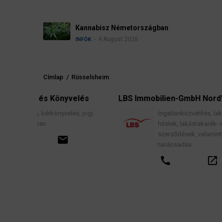
Kannabisz Németországban
4 August 2026
INFÓK
Címlap
/
Rüsselsheim
Morzsa
 Könyvelés
LBS Immobilien-GmbH NordWest
könyvelés, jogi
Ingatlanközvetítés, lakáscélú finanszíro
hitelek, lakástakarék- és építési megtak
szerződések, valamint kapcsolódó pén
email
tanácsadás.
call
open_in_new
email