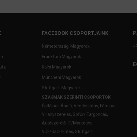
K
FACEBOOK CSOPORTJAINK
P
J
Németországi Magyarok
um
Frankfurti Magyarok
E
utz
Kölni Magyarok
r
Müncheni Magyarok
Stuttgarti Magyarok
SZAKMÁK SZERINTI CSOPORTOK
Építőipar
,
Ápoló
,
Vendéglátás
,
Fémipar
,
Villanyszerelés
,
Sofőr/ Targoncás
,
Autószerelő
,
IT/Marketing
,
Víz-/Gáz-/Fűtés
,
Stuttgarti