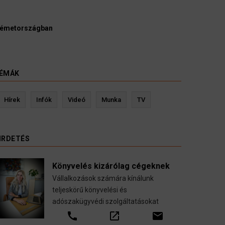
Ügyvédek, bírák és üg
kellene vizsgálnia egy p
3 August 2026
HÍREK
ÉMÁK
Kevin Ressler biztosítási szakértő
L
Hírek
Infók
Videó
Munka
TV
Gépjármű-, jogvédelmi-, felelősség-, baleset-,
nyugdíj-, fogászati biztosítások.
IRDETÉS
call
open_in_new
email
Könyvelés kizárólag cégeknek
Vállalkozások számára kínálunk
teljeskörű könyvelési és
adószakügyvédi szolgáltatásokat
call
open_in_new
email