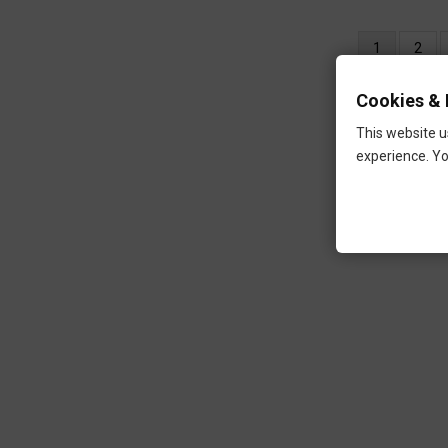
Oldalszámozás
Jelenlegi
1
Oldal
2
oldal
Cookies & 
This website u
experience. Yo