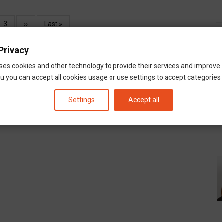
Oldal
3
Következő
››
Utolsó
Last »
oldal
oldal
Privacy
ses cookies and other technology to provide their services and improve
u you can accept all cookies usage or use settings to accept categories i
Settings
Accept all