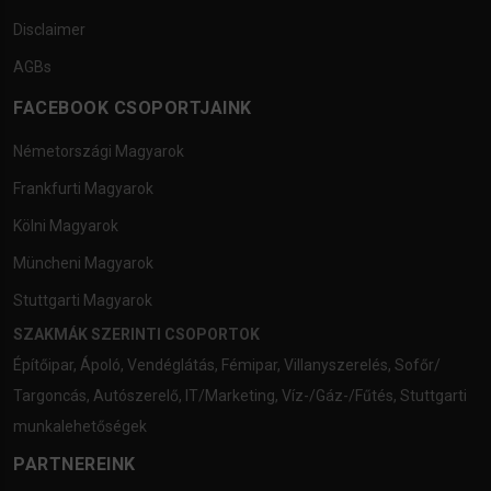
Disclaimer
AGBs
FACEBOOK CSOPORTJAINK
Németországi Magyarok
Frankfurti Magyarok
Kölni Magyarok
Müncheni Magyarok
Stuttgarti Magyarok
SZAKMÁK SZERINTI CSOPORTOK
Építőipar
,
Ápoló
,
Vendéglátás
,
Fémipar
,
Villanyszerelés
,
Sofőr/
Targoncás
,
Autószerelő
,
IT/Marketing
,
Víz-/Gáz-/Fűtés
,
Stuttgarti
munkalehetőségek
PARTNEREINK