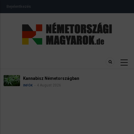
Ugrás
USER
Bejelentkezés
a
ACCOUNT
MENU
tartalomra
Kannabisz Németországban
4 August 2026
INFÓK