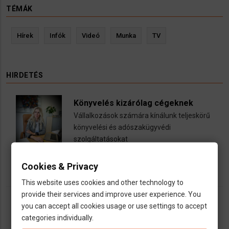
TÉMÁK
Hírek
Infók
Videó
Munka
TV
HIRDETÉS
Könyvelés kizárólag cégeknek
Vállalkozások számára kínálunk teljeskörű
könyvelési és adószakügyvédi
szolgáltatásokat
call
open_in_new
email
Cookies & Privacy
This website uses cookies and other technology to
provide their services and improve user experience. You
you can accept all cookies usage or use settings to accept
categories individually.