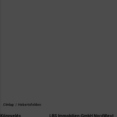
Címlap
/
Hebertsfelden
Morzsa
s
LBS Immobilien-GmbH NordWest