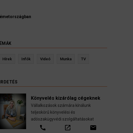
Ügyvédek, bírák és ügyészek szerint a német politik
kellene vizsgálnia egy pártbetiltási eljárás elindítását.
3 August 2026
HÍREK
ÉMÁK
Kevin Ressler biztosítási szakértő
Lang
Hírek
Infók
Videó
Munka
TV
Gépjármű-, jogvédelmi-, felelősség-, baleset-,
nyugdíj-, fogászati biztosítások.
IRDETÉS
call
open_in_new
email
Könyvelés kizárólag cégeknek
Vállalkozások számára kínálunk
teljeskörű könyvelési és
adószakügyvédi szolgáltatásokat
call
open_in_new
email