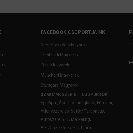
K
FACEBOOK CSOPORTJAINK
P
J
Németországi Magyarok
um
Frankfurti Magyarok
E
utz
Kölni Magyarok
r
Müncheni Magyarok
Stuttgarti Magyarok
SZAKMÁK SZERINTI CSOPORTOK
Építőipar
,
Ápoló
,
Vendéglátás
,
Fémipar
,
Villanyszerelés
,
Sofőr/ Targoncás
,
Autószerelő
,
IT/Marketing
,
Víz-/Gáz-/Fűtés
,
Stuttgarti