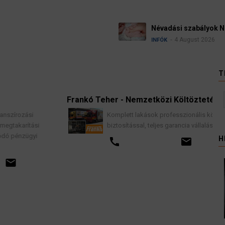
i szabályok Németországban
August 2026
T
Frankó Teher - Nemzetközi Költöztetés
Komplett lakások professzionális költöztetése
si
biztosítással, teljes garancia vállalással.
i
H
call
email