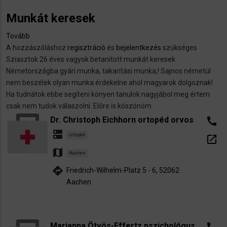
Munkát keresek
Tovább
(Munkát
A hozzászóláshoz
keresek)
regisztráció
és
bejelentkezés
szükséges
Sziasztok 26 éves vagyok betanitott munkát keresek
Németországba gyári munka, takarítási munka,! Sajnos németül
nem beszélek olyan munka érdekelne ahol magyarok dolgoznak!
Ha tudnátok ebbe segíteni könyen tanulok nagyjábol meg értem
csak nem tudok válaszolni. Előre is köszönöm
Dr. Christoph Eichhorn ortopéd orvos
call
dns
ortopéd
open_in_new
map
Aachen
directions
Friedrich-Wilhelm-Platz 5 - 6, 52062
Aachen
Marianna Ötvös-Effertz pszichológus