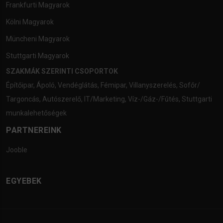
Frankfurti Magyarok
Kölni Magyarok
Müncheni Magyarok
Stuttgarti Magyarok
SZAKMÁK SZERINTI CSOPORTOK
Építőipar
,
Ápoló
,
Vendéglátás
,
Fémipar
,
Villanyszerelés
,
Sofőr/
Targoncás
,
Autószerelő
,
IT/Marketing
,
Víz-/Gáz-/Fűtés
,
Stuttgarti
munkalehetőségek
PARTNEREINK
Jooble
EGYEBEK