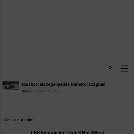
Robbanóanyaggal felszerel
 Németországban
reptéren
5 August 2026
HÍREK
INFÓK
Címlap
/
Aachen
Morzsa
LBS Immobilien-GmbH NordWest