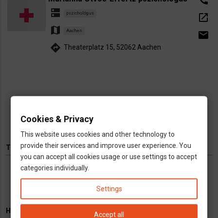
call
dns
pszichológus
open_in_new
map
Aachen
email
directions
Theaterplatz 15, 52062 Aachen
Oldalszámozás
Jelenlegi
1
Oldal
2
Oldal
3
Oldal
4
Következő
››
Utolsó
Last »
Cookies & Privacy
oldal
oldal
oldal
This website uses cookies and other technology to
provide their services and improve user experience. You
TÉMÁK
you can accept all cookies usage or use settings to accept
categories individually.
Hírek
Infók
Videó
Munka
TV
Settings
HIRDETÉS
Accept all