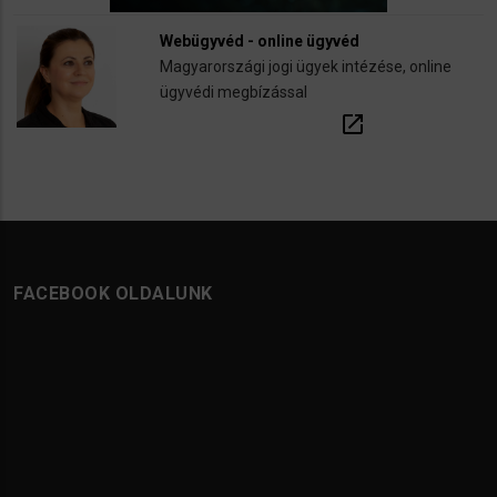
Webügyvéd - online ügyvéd
Magyarországi jogi ügyek intézése, online
ügyvédi megbízással
open_in_new
FACEBOOK OLDALUNK