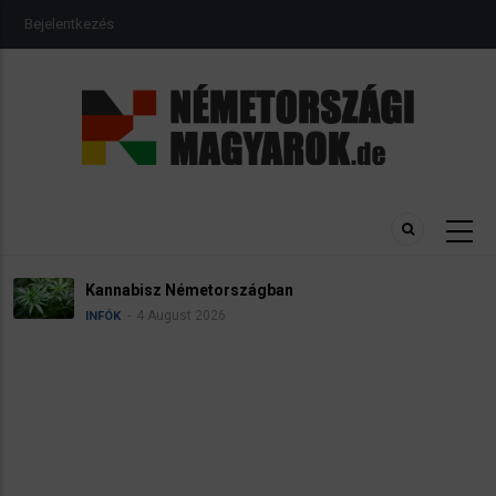
Ugrás
USER
Bejelentkezés
a
ACCOUNT
MENU
tartalomra
Kannabisz Németországban
4 August 2026
INFÓK