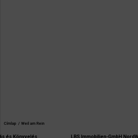
Címlap
/
Weil am Rein
Morzsa
elés
LBS Immobilien-GmbH NordWest