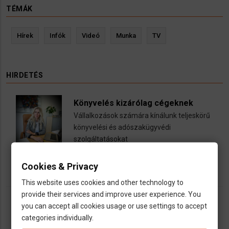
TÉMÁK
Hírek
Infók
Videó
Munka
TV
HIRDETÉS
Könyvelés kizárólag cégeknek
Vállalkozások számára kínálunk teljeskörű
könyvelési és adószakügyvédi
szolgáltatásokat
call
open_in_new
email
Cookies & Privacy
This website uses cookies and other technology to
provide their services and improve user experience. You
you can accept all cookies usage or use settings to accept
categories individually.