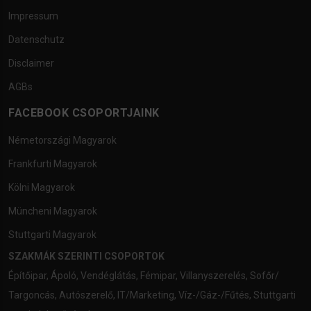
Impressum
Datenschutz
Disclaimer
AGBs
FACEBOOK CSOPORTJAINK
Németországi Magyarok
Frankfurti Magyarok
Kölni Magyarok
Müncheni Magyarok
Stuttgarti Magyarok
SZAKMÁK SZERINTI CSOPORTOK
Építőipar
,
Ápoló
,
Vendéglátás
,
Fémipar
,
Villanyszerelés
,
Sofőr/
Targoncás
,
Autószerelő
,
IT/Marketing
,
Víz-/Gáz-/Fűtés
,
Stuttgarti