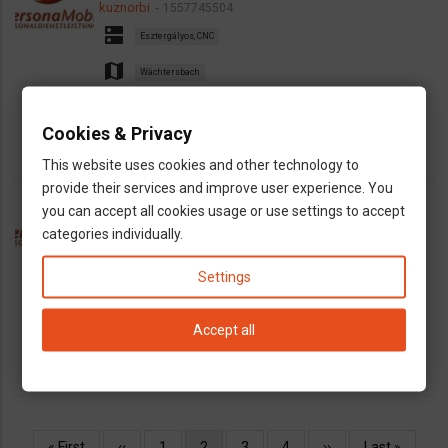
kuznorbi
1557745504
dns
Esztergályos, CNC
map
Wächtersbach
euro
Nettó 12,4-Euró/óra
Cookies & Privacy
This website uses cookies and other technology to
provide their services and improve user experience. You
CNC esztergályos állás
you can accept all cookies usage or use settings to accept
kuznorbi
1557744918
categories individually.
dns
Esztergályos, CNC
Settings
map
Wächtersbach
euro
Nettó 12,4-Euró/óra
Accept all
Oldalszámozás
Első
« First
Előző
‹‹
Oldal
1
Jelenlegi
2
Oldal
3
Oldal
4
Következő
››
Utolsó
Last »