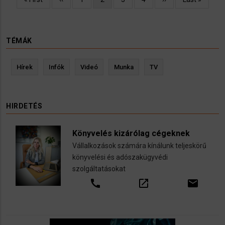
oldal
oldal
oldal
oldal
oldal
TÉMÁK
Hírek
Infók
Videó
Munka
TV
HIRDETÉS
Könyvelés kizárólag cégeknek
Vállalkozások számára kínálunk teljeskörű
könyvelési és adószakügyvédi
szolgáltatásokat
call
open_in_new
email