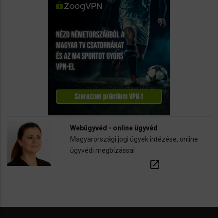
Webügyvéd - online ügyvéd
Magyarországi jogi ügyek intézése, online
ügyvédi megbízással
open_in_new