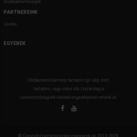
munkalehetőségek
PARTNEREINK
Jooble
EGYEBEK
Oldalunkról bármely tartalom (pl. kép, írott
tartalom, vagy videó stb.) kizárólag a
szerkesztőségünk írásbeli engedélyével vehető át.
© Copyright
nemetorszagi-magyarok.de
2013-2024.