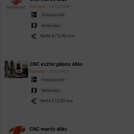
kuznorbi
1576239288
dns
Esztergályos, CNC
map
Wächtersbach
euro
Nettó €/12,40/óra
CNC esztergályos állás
kuznorbi
1576239073
dns
Esztergályos, CNC
map
Wächtersbach
euro
Nettó €12,00/óra
CNC marós állás