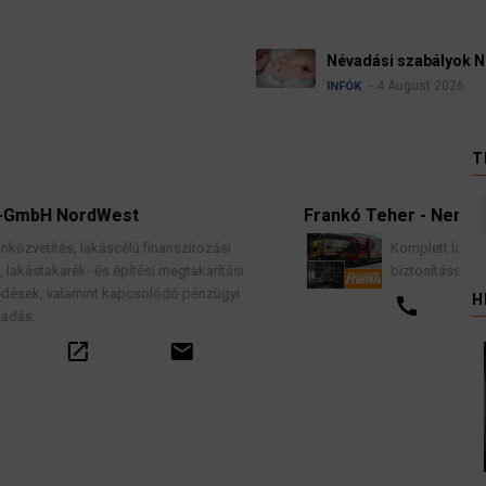
Névadási szabályok 
4 August 2026
INFÓK
T
t
Frankó Teher - Nemzetközi Költöztet
ú finanszírozási
Komplett lakások professzionális kö
tési megtakarítási
biztosítással, teljes garancia vállalás
csolódó pénzügyi
H
call
email
email