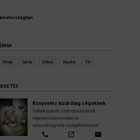
Németországban
ÉMÁK
és
Kevin Ressler biztosítási szakértő
Hírek
Infók
Videó
Munka
TV
ltöztetése
Gépjármű-, jogvédelmi-, felelősség-, baleset-,
sal.
nyugdíj-, fogászati biztosítások.
IRDETÉS
call
open_in_new
email
Könyvelés kizárólag cégeknek
Vállalkozások számára kínálunk
teljeskörű könyvelési és
adószakügyvédi szolgáltatásokat
call
open_in_new
email