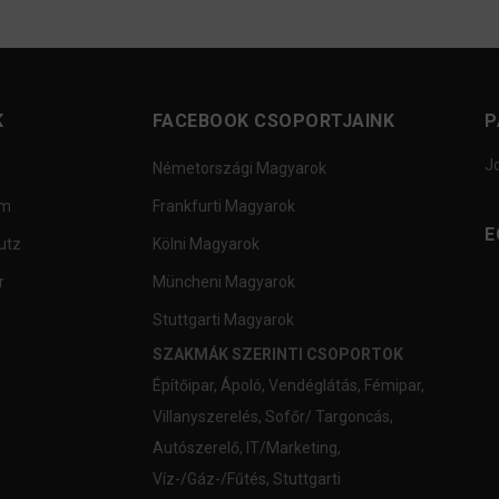
K
FACEBOOK CSOPORTJAINK
P
J
Németországi Magyarok
um
Frankfurti Magyarok
E
utz
Kölni Magyarok
r
Müncheni Magyarok
Stuttgarti Magyarok
SZAKMÁK SZERINTI CSOPORTOK
Építőipar
,
Ápoló
,
Vendéglátás
,
Fémipar
,
Villanyszerelés
,
Sofőr/ Targoncás
,
Autószerelő
,
IT/Marketing
,
Víz-/Gáz-/Fűtés
,
Stuttgarti