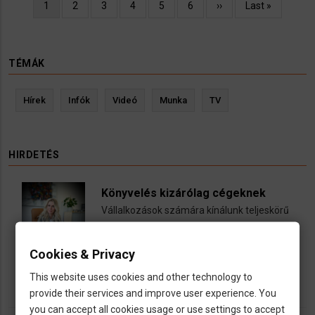
Oldalszámozás
Jelenlegi
1
Oldal
2
Oldal
3
Oldal
4
Oldal
5
Oldal
6
Következő
››
Utolsó
Last »
oldal
oldal
oldal
TÉMÁK
Hírek
Infók
Videó
Munka
TV
HIRDETÉS
Könyvelés kizárólag cégeknek
Vállalkozások számára kínálunk teljeskörű
könyvelési és adószakügyvédi
szolgáltatásokat
Cookies & Privacy
call
open_in_new
email
This website uses cookies and other technology to
provide their services and improve user experience. You
you can accept all cookies usage or use settings to accept