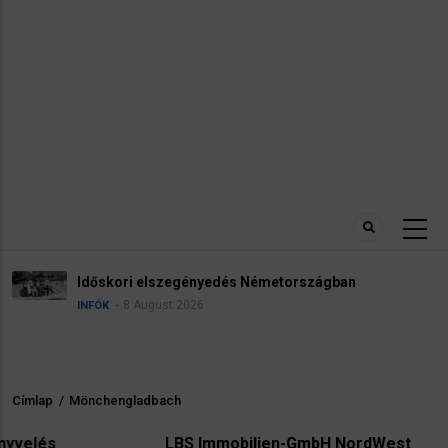
Időskori elszegényedés Németországban
8 August 2026
INFÓK
Címlap
/
Mönchengladbach
Morzsa
LBS Immobilien-GmbH NordWest