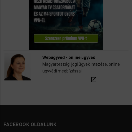
Webügyvéd - online ügyvéd
Magyarországi jogi ügyek intézése, online
ügyvédi megbízással
open_in_new
FACEBOOK OLDALUNK