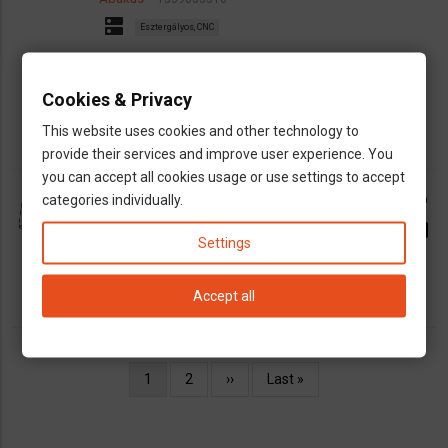
dns
Esztergályos, CNC
map
Fulda
schweinfurt
Gießen
Frankfurt
Bremen
euro
Cookies & Privacy
1900€/hó
This website uses cookies and other technology to
provide their services and improve user experience. You
you can accept all cookies usage or use settings to accept
Strickert Gabriella
call
categories individually.
dns
Fordító
Nyelvtanítás
Tolmács
Ügyintézés
email
Settings
directions
Bahnhofstr. 17, 61209 Echzell
Accept all
Oldalszámozás
Jelenlegi
1
Oldal
2
Következő
››
Utolsó
Last »
oldal
oldal
oldal