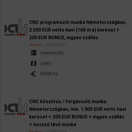
CNC programozói munka Németországban,
2.500 EUR netto havi (168 óra) kereset +
200 EUR BONUS, ingyen szállás
Abakus
1539853813
dns
Esztergályos, CNC
map
Gießen
euro
2500€/hó
CNC köszörűs / forgácsoló munka
Németországban, min. 1.900 EUR netto havi
kereset + 200 EUR BONUS + ingyen szállás
+ hosszú távú munka
Abakus
1539853316