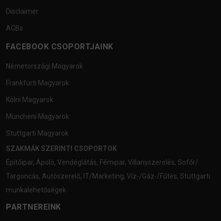
Disclaimer
AGBs
FACEBOOK CSOPORTJAINK
Németországi Magyarok
Frankfurti Magyarok
Kölni Magyarok
Müncheni Magyarok
Stuttgarti Magyarok
SZAKMÁK SZERINTI CSOPORTOK
Építőipar
,
Ápoló
,
Vendéglátás
,
Fémipar
,
Villanyszerelés
,
Sofőr/
Targoncás
,
Autószerelő
,
IT/Marketing
,
Víz-/Gáz-/Fűtés
,
Stuttgarti
munkalehetőségek
PARTNEREINK