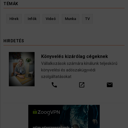
TÉMÁK
Hírek
Infók
Videó
Munka
TV
HIRDETÉS
Könyvelés kizárólag cégeknek
Vállalkozások számára kínálunk teljeskörű
könyvelési és adószakügyvédi
szolgáltatásokat
call
open_in_new
email