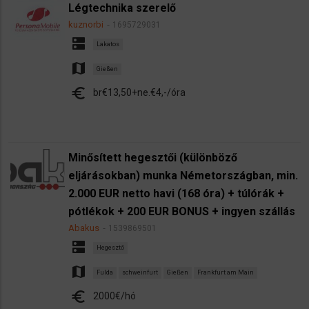
Légtechnika szerelő
kuznorbi
1695729031
dns
Lakatos
map
Gießen
euro
br€13,50+ne.€4,-/óra
Minősített hegesztői (különböző
eljárásokban) munka Németországban, min.
2.000 EUR netto havi (168 óra) + túlórák +
pótlékok + 200 EUR BONUS + ingyen szállás
Abakus
1539869501
dns
Hegesztő
map
Fulda
schweinfurt
Gießen
Frankfurt am Main
euro
2000€/hó