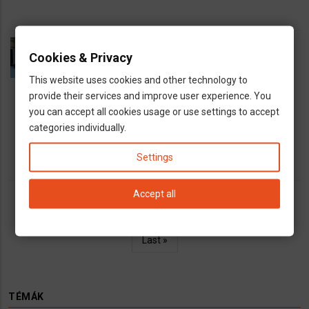
CNC szakember
Cookies & Privacy
Euromunka Kft.
1524828508
dns
This website uses cookies and other technology to
Építőipair állások
provide their services and improve user experience. You
map
Budapest
you can accept all cookies usage or use settings to accept
categories individually.
euro
1700 EUR nettótól
Settings
Accept all
Oldalszámozás
Első
« First
Előző
‹‹
Oldal
1
Oldal
2
Jelenlegi
3
Oldal
4
Oldal
5
Oldal
6
Követk
››
oldal
oldal
oldal
oldal
Utolsó
Last »
oldal
TÉMÁK