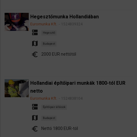
Hegesztőmunka Hollandiában
Euromunka Kft.
1524839324
dns
Hegesztő
map
Budapest
euro
2000 EUR nettótól
Hollandiai építőipari munkák 1800-tól EUR
netto
Euromunka Kft.
1524838104
dns
Építőipair állások
map
Budapest
euro
Nettó 1800 EUR-tól