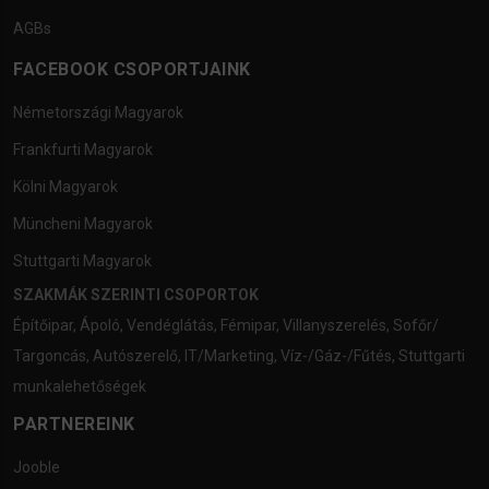
AGBs
FACEBOOK CSOPORTJAINK
Németországi Magyarok
Frankfurti Magyarok
Kölni Magyarok
Müncheni Magyarok
Stuttgarti Magyarok
SZAKMÁK SZERINTI CSOPORTOK
Építőipar
,
Ápoló
,
Vendéglátás
,
Fémipar
,
Villanyszerelés
,
Sofőr/
Targoncás
,
Autószerelő
,
IT/Marketing
,
Víz-/Gáz-/Fűtés
,
Stuttgarti
munkalehetőségek
PARTNEREINK
Jooble