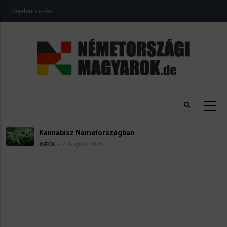
Ugrás
USER
Bejelentkezés
a
ACCOUNT
MENU
tartalomra
sz Németországban
Névadás
 August 2026
4
INFÓK