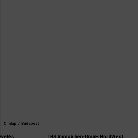
Címlap
/
Budapest
Morzsa
LBS Immobilien-GmbH NordWest