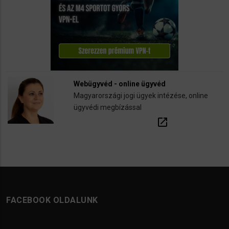
Webügyvéd - online ügyvéd
Magyarországi jogi ügyek intézése, online
ügyvédi megbízással
open_in_new
FACEBOOK OLDALUNK