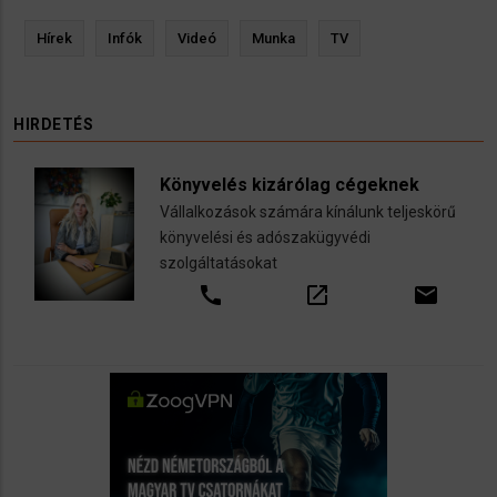
Hírek
Infók
Videó
Munka
TV
HIRDETÉS
Könyvelés kizárólag cégeknek
Vállalkozások számára kínálunk teljeskörű
könyvelési és adószakügyvédi
szolgáltatásokat
call
open_in_new
email