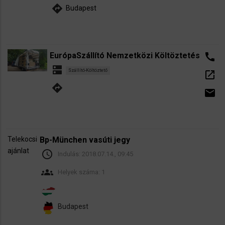
directions
Budapest
EurópaSzállító Nemzetközi Költöztetés
call
dns
Szállító-Költöztető
open_in_new
directions
email
Telekocsi
Bp-München vasúti jegy
ajánlat
schedule
Indulás:
2018.07.14., 09:45
groups
Helyek száma: 1
Budapest