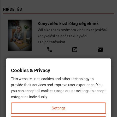
HIRDETÉS
Könyvelés kizárólag cégeknek
Vállalkozások számára kínálunk teljeskörű
könyvelési és adószakügyvédi
szolgáltatásokat
call
open_in_new
email
Cookies & Privacy
This website uses cookies and other technology to
provide their services and improve user experience. You
you can accept all cookies usage or use settings to accept
categories individually.
Settings