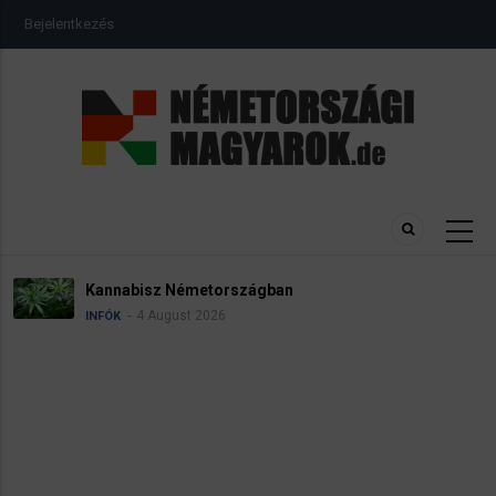
Ugrás
USER
Bejelentkezés
a
ACCOUNT
MENU
tartalomra
Kannabisz Németországban
4 August 2026
INFÓK