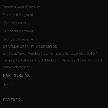
Németországi Magyarok
Frankfurti Magyarok
Kölni Magyarok
Müncheni Magyarok
Stuttgarti Magyarok
SZAKMÁK SZERINTI CSOPORTOK
Építőipar
,
Ápoló
,
Vendéglátás
,
Fémipar
,
Villanyszerelés
,
Sofőr/
Targoncás
,
Autószerelő
,
IT/Marketing
,
Víz-/Gáz-/Fűtés
,
Stuttgarti
munkalehetőségek
PARTNEREINK
Jooble
EGYEBEK