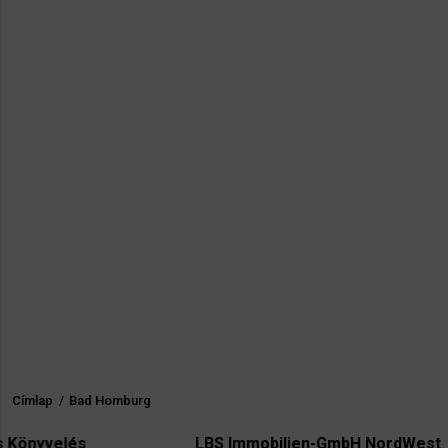
Címlap
/
Bad Homburg
Morzsa
és
LBS Immobilien-GmbH NordWest