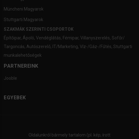
Müncheni Magyarok
Stuttgarti Magyarok
SZAKMÁK SZERINTI CSOPORTOK
Építőipar
,
Ápoló
,
Vendéglátás
,
Fémipar
,
Villanyszerelés
,
Sofőr/
Targoncás
,
Autószerelő
,
IT/Marketing
,
Víz-/Gáz-/Fűtés
,
Stuttgarti
munkalehetőségek
PARTNEREINK
Jooble
EGYEBEK
Oldalunkról bármely tartalom (pl. kép, írott