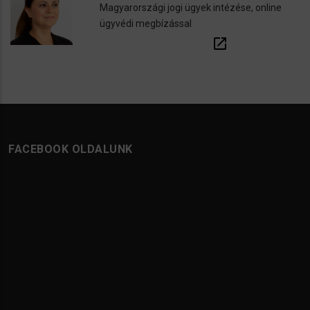
Magyarországi jogi ügyek intézése, online
ügyvédi megbízással
open_in_new
FACEBOOK OLDALUNK