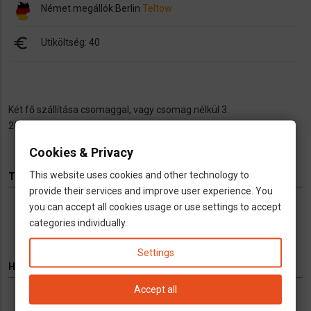
Német megállók:
Berlin
Teltow
euro
Utiköltség: 40
Két fő szállítása csomaggal, vagy csomag nélkül 3.
20/2504053
Cookies & Privacy
This website uses cookies and other technology to
TÉMÁK
provide their services and improve user experience. You
you can accept all cookies usage or use settings to accept
Hírek
Infók
Videó
Munka
TV
categories individually.
Settings
HIRDETÉS
Accept all
Könyvelés kizárólag cégeknek