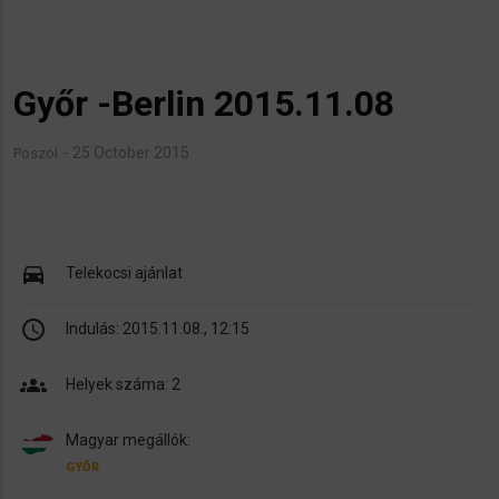
Győr -Berlin 2015.11.08
25 October 2015
Poszol
directions_car
Telekocsi ajánlat
schedule
Indulás:
2015.11.08., 12:15
groups
Helyek száma: 2
Magyar megállók:
GYŐR