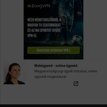
Webügyvéd - online ügyvéd
Magyarországi jogi ügyek intézése, online
ügyvédi megbízással
open_in_new