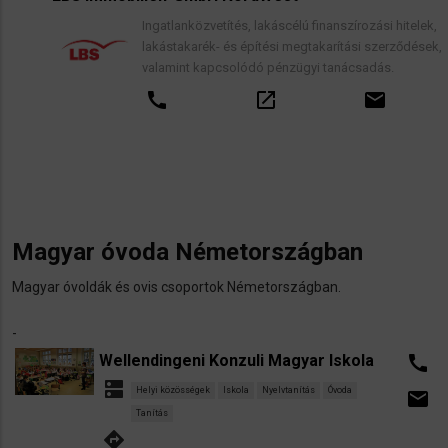
Ingatlanközvetítés, lakáscélú finanszírozási hitelek,
lakástakarék- és építési megtakarítási szerződések,
valamint kapcsolódó pénzügyi tanácsadás.
call
open_in_new
email
Magyar óvoda Németországban
Magyar óvoldák és ovis csoportok Németországban.
​-
Wellendingeni Konzuli Magyar Iskola
call
dns
Helyi közösségek
Iskola
Nyelvtanítás
Óvoda
email
Tanítás
directions