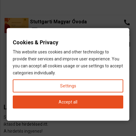
Stuttgarti Magyar Óvoda
call
dns
Helyi közösségek
Óvoda
open_in_new
directions
Haussmannstr.22 , 70190 Stuttgart
Cookies & Privacy
email
This website uses cookies and other technology to
provide their services and improve user experience. You
you can accept all cookies usage or use settings to accept
categories individually.
Oldalszámozás
Első
« First
Előző
‹‹
Oldal
1
Jelenlegi
2
Settings
oldal
oldal
oldal
Accept all
Listára szeretnél kerülni?
Szeretnél felkerülni a listára?
Regisztrálj itt
,
jelentkezz be itt
, majd
iktasd
be hirdetésed itt
.
A hirdetés ingyenes!