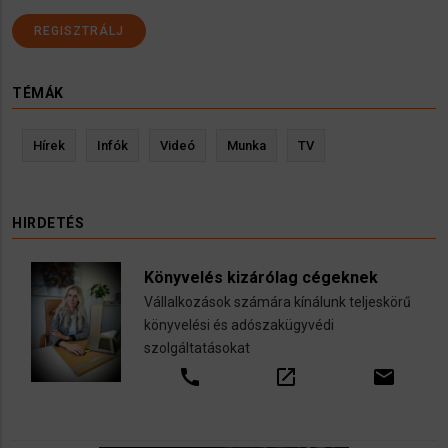
REGISZTRÁLJ
TÉMÁK
Hírek
Infók
Videó
Munka
TV
HIRDETÉS
Könyvelés kizárólag cégeknek
Vállalkozások számára kínálunk teljeskörű
könyvelési és adószakügyvédi
szolgáltatásokat
call
open_in_new
email