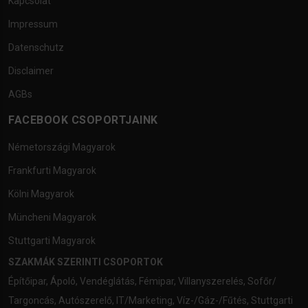
Kapcsolat
Impressum
Datenschutz
Disclaimer
AGBs
FACEBOOK CSOPORTJAINK
Németországi Magyarok
Frankfurti Magyarok
Kölni Magyarok
Müncheni Magyarok
Stuttgarti Magyarok
SZAKMÁK SZERINTI CSOPORTOK
Építőipar
,
Ápoló
,
Vendéglátás
,
Fémipar
,
Villanyszerelés
,
Sofőr/
Targoncás
,
Autószerelő
,
IT/Marketing
,
Víz-/Gáz-/Fűtés
,
Stuttgarti