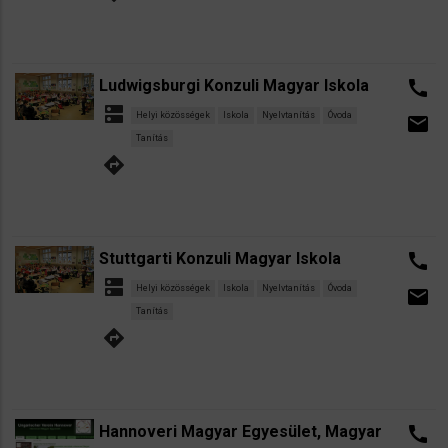
Ludwigsburgi Konzuli Magyar Iskola
call
dns
Helyi közösségek
Iskola
Nyelvtanítás
Óvoda
email
Tanítás
directions
Stuttgarti Konzuli Magyar Iskola
call
dns
Helyi közösségek
Iskola
Nyelvtanítás
Óvoda
email
Tanítás
directions
Hannoveri Magyar Egyesület, Magyar
call