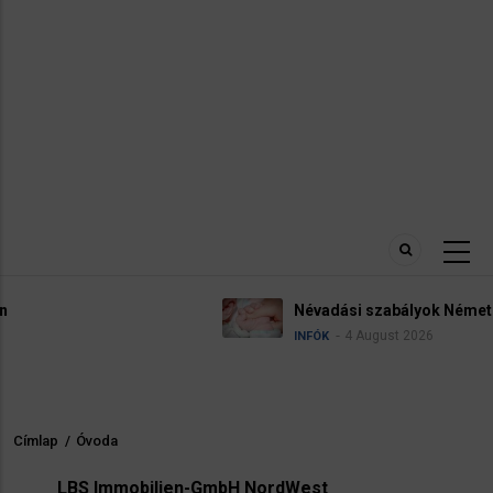
Névadási szabályok Németországban
4 August 2026
INFÓK
Címlap
/
Óvoda
Morzsa
LBS Immobilien-GmbH NordWest