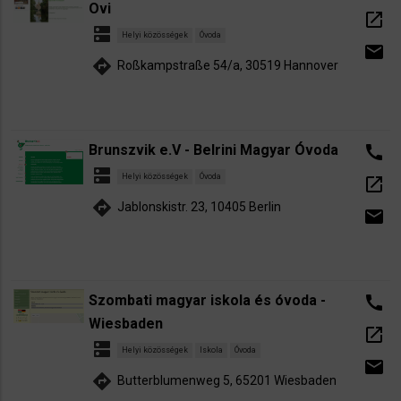
Ovi
open_in_new
dns
Helyi közösségek
Óvoda
email
directions
Roßkampstraße 54/a, 30519 Hannover
Brunszvik e.V - Belrini Magyar Óvoda
call
dns
Helyi közösségek
Óvoda
open_in_new
directions
Jablonskistr. 23, 10405 Berlin
email
Szombati magyar iskola és óvoda -
call
Wiesbaden
open_in_new
dns
Helyi közösségek
Iskola
Óvoda
email
directions
Butterblumenweg 5, 65201 Wiesbaden