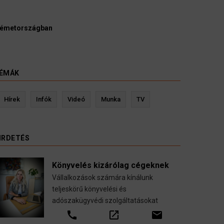
Németországban
ÉMÁK
ztetés
Kevin Ressler biztosítási szakértő
Hírek
Infók
Videó
Munka
TV
lis költöztetése
Gépjármű-, jogvédelmi-, felelősség-, bal
llalással.
nyugdíj-, fogászati biztosítások.
IRDETÉS
call
open_in_new
email
Könyvelés kizárólag cégeknek
Vállalkozások számára kínálunk
teljeskörű könyvelési és
adószakügyvédi szolgáltatásokat
call
open_in_new
email