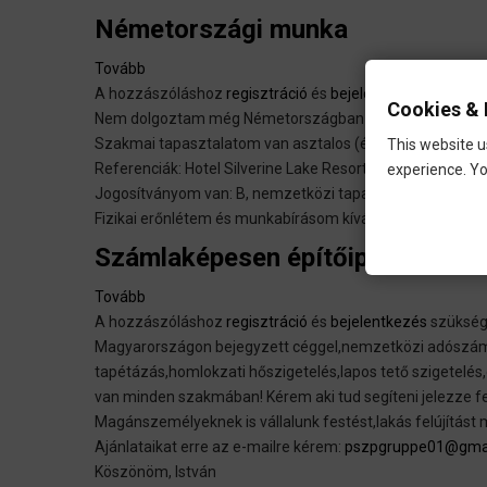
Németországi munka
Tovább
(Németországi
A hozzászóláshoz
munka)
regisztráció
és
bejelentkezés
szüksé
Cookies & 
Nem dolgoztam még Németországban de a továbbiakban i
Szakmai tapasztalatom van asztalos (épület és bútor )de s
This website u
Referenciák: Hotel Silverine Lake Resort Hat szobát újítot
experience. Yo
Jogosítványom van: B, nemzetközi tapasztalattal jármű en
Fizikai erőnlétem és munkabírásom kíváló.
Számlaképesen építőipari munkát
Tovább
(Számlaképesen
A hozzászóláshoz
építőipari
regisztráció
és
bejelentkezés
szüksé
Magyarországon bejegyzett céggel,nemzetközi adószámma
munkát
tapétázás,homlokzati hőszigetelés,lapos tető szigetelé
vállalok)
van minden szakmában! Kérem aki tud segíteni jelezze f
Magánszemélyeknek is vállalunk festést,lakás felújítást
Ajánlataikat erre az e-mailre kérem:
pszpgruppe01@gma
Köszönöm, István