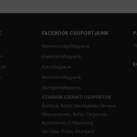
K
FACEBOOK CSOPORTJAINK
P
J
Németországi Magyarok
um
Frankfurti Magyarok
E
utz
Kölni Magyarok
r
Müncheni Magyarok
Stuttgarti Magyarok
SZAKMÁK SZERINTI CSOPORTOK
Építőipar
,
Ápoló
,
Vendéglátás
,
Fémipar
,
Villanyszerelés
,
Sofőr/ Targoncás
,
Autószerelő
,
IT/Marketing
,
Víz-/Gáz-/Fűtés
,
Stuttgarti