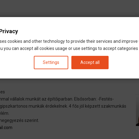
ges
Privacy
tt szeretnék dolgozni.
záraz építészettel is foglalkoztam ( lásd a melléklet fotót..
ses cookies and other technology to provide their services and improve
tam fel,( álmennyezet , világítás festés és tapétázás)
u you can accept all cookies usage or use settings to accept categories i
gedély 1979-óta. ( kisteher gépkocsi tapasztalattal )
Settings
Accept all
 vállalok
ges
l vállalok munkát az építőiparban. Elsősorban: -Festés-
s,gipszkartonos munkák érdekelnek. 4 fős jól képzett szakmunkás
elém.
 megegyezés szerint.
il.com