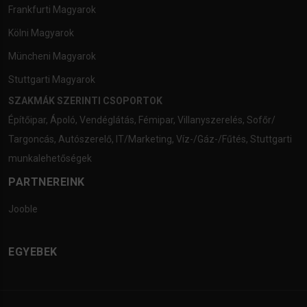
Frankfurti Magyarok
Kölni Magyarok
Müncheni Magyarok
Stuttgarti Magyarok
SZAKMÁK SZERINTI CSOPORTOK
Építőipar
,
Ápoló
,
Vendéglátás
,
Fémipar
,
Villanyszerelés
,
Sofőr/
Targoncás
,
Autószerelő
,
IT/Marketing
,
Víz-/Gáz-/Fűtés
,
Stuttgarti
munkalehetőségek
PARTNEREINK
Jooble
EGYEBEK