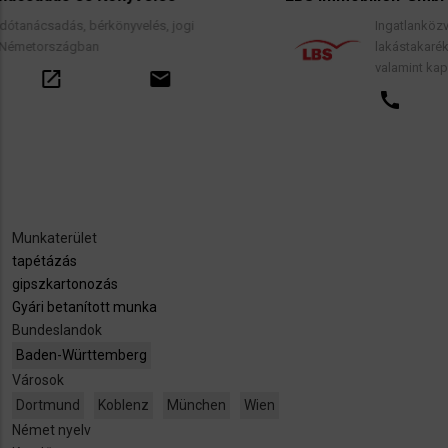
velés, jogi
Ingatlanközvetítés, lakáscélú finans
lakástakarék- és építési megtakarí
valamint kapcsolódó pénzügyi tan
email
call
open_in_new
Munkaterület
tapétázás
gipszkartonozás
Gyári betanított munka
Bundeslandok
Baden-Württemberg
Városok
Dortmund
Koblenz
München
Wien
Német nyelv