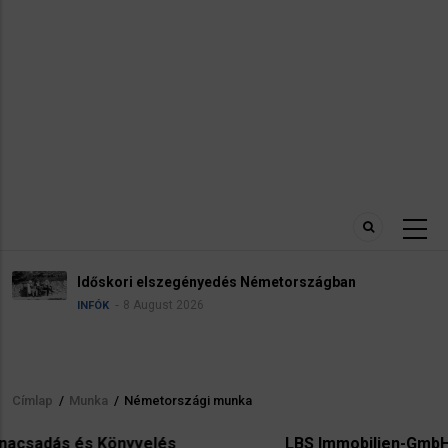
Időskori elszegényedés Németországban
8 August 2026
INFÓK
Címlap
/
Munka
/
Németországi munka
Morzsa
yvelés
LBS Immobilien-GmbH NordWest