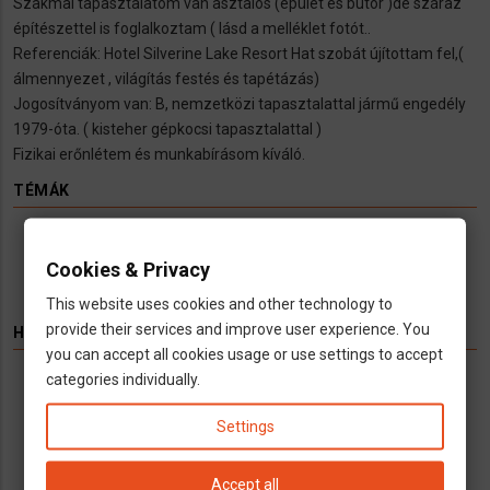
Szakmai tapasztalatom van asztalos (épület és bútor )de száraz
építészettel is foglalkoztam ( lásd a melléklet fotót..
Referenciák: Hotel Silverine Lake Resort Hat szobát újítottam fel,(
álmennyezet , világítás festés és tapétázás)
Jogosítványom van: B, nemzetközi tapasztalattal jármű engedély
1979-óta. ( kisteher gépkocsi tapasztalattal )
Fizikai erőnlétem és munkabírásom kíváló.
TÉMÁK
Hírek
Infók
Videó
Munka
TV
Cookies & Privacy
This website uses cookies and other technology to
provide their services and improve user experience. You
HIRDETÉS
you can accept all cookies usage or use settings to accept
categories individually.
Könyvelés kizárólag cégeknek
Vállalkozások számára kínálunk teljeskörű
Settings
könyvelési és adószakügyvédi
szolgáltatásokat
Accept all