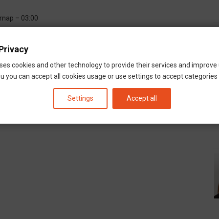
árnap – 03:00
Privacy
ges
latni a Rivalda Duóval.
Minden kedves mulatni vágyót, sok
ses cookies and other technology to provide their services and improve
u you can accept all cookies usage or use settings to accept categories i
okat időben jelez­zétek.
Settings
Accept all