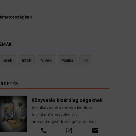
Németországban
ÉMÁK
ztetés
Kevin Ressler biztosítási szakértő
Hírek
Infók
Videó
Munka
TV
lis költöztetése
Gépjármű-, jogvédelmi-, felelősség-, bal
llalással.
nyugdíj-, fogászati biztosítások.
IRDETÉS
call
open_in_new
email
Könyvelés kizárólag cégeknek
Vállalkozások számára kínálunk
teljeskörű könyvelési és
adószakügyvédi szolgáltatásokat
call
open_in_new
email