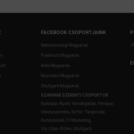
K
FACEBOOK CSOPORTJAINK
P
J
Németországi Magyarok
um
Frankfurti Magyarok
E
utz
Kölni Magyarok
r
Müncheni Magyarok
Stuttgarti Magyarok
SZAKMÁK SZERINTI CSOPORTOK
Építőipar
,
Ápoló
,
Vendéglátás
,
Fémipar
,
Villanyszerelés
,
Sofőr/ Targoncás
,
Autószerelő
,
IT/Marketing
,
Víz-/Gáz-/Fűtés
,
Stuttgarti