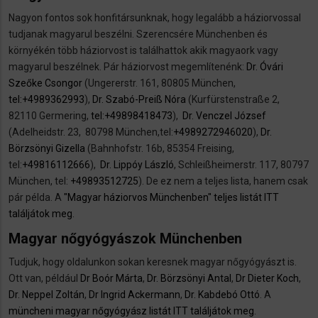
Nagyon fontos sok honfitársunknak, hogy legalább a háziorvossal
tudjanak magyarul beszélni. Szerencsére Münchenben és
környékén több háziorvost is találhattok akik magyaork vagy
magyarul beszélnek. Pár háziorvost megemlítenénk:
Dr. Óvári
Szeőke Csongor
(Ungererstr. 161, 80805 München,
tel:+4989362993
),
Dr. Szabó-Preiß Nóra
(Kurfürstenstraße 2,
82110 Germering,
tel:+49898418473
),
Dr. Venczel József
(Adelheidstr. 23, 80798 München,tel:
+4989272946020
),
Dr.
Börzsönyi Gizella
(Bahnhofstr. 16b, 85354 Freising,
tel:
+49816112666
),
Dr. Lippóy László
, Schleißheimerstr. 117, 80797
München, tel:
+49893512725
). De ez nem a teljes lista, hanem csak
pár példa. A
"Magyar háziorvos Münchenben" teljes listát ITT
találjátok meg
.
Magyar nőgyógyászok Münchenben
Tudjuk, hogy oldalunkon sokan keresnek magyar nőgyógyászt is.
Ott van, például
Dr Boór Márta
,
Dr. Börzsönyi Antal
,
Dr Dieter Koch
,
Dr. Neppel Zoltán
,
Dr Ingrid Ackermann
,
Dr. Kabdebó Ottó
. A
müncheni magyar nőgyógyász listát ITT találjátok meg
.