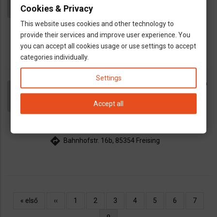
gyerekorvos
általános orvos
Cookies & Privacy
map
München
This website uses cookies and other technology to
directions
Bahnhofstr. 16b, 85354 Freising
provide their services and improve user experience. You
you can accept all cookies usage or use settings to accept
categories individually.
Settings
Börzsönyi Antal, Dr - Nőgyógyász
call
München Freising -ban
Accept all
dns
szülész
Nőgyógyász
map
München
directions
Bahnhofstr. 16b, 85354 Freising
Oldalszámozás
Első
« első
Előző
‹‹
Oldal
1
Oldal
2
Oldal
3
Oldal
4
Oldal
5
Oldal
6
Oldal
7
oldal
oldal