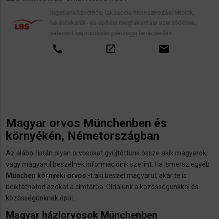
Ingatlanközvetítés, lakáscélú finanszírozási hitelek,
lakástakarék- és építési megtakarítási szerződések,
valamint kapcsolódó pénzügyi tanácsadás.
call
open_in_new
email
Magyar orvos Münchenben és
környékén, Németországban
Az alábbi listán olyan orvosokat gyüjtöttünk össze akik magyarok,
vagy magyarul beszélnek információink szerint. Ha ismersz egyéb
München
környéki orvos -t
aki beszél magyarul, akár te is
beiktathatod azokat a címtárba. Oldalunk a közösségünkkel és
közösségünknek épül.
Magyar háziorvosok Münchenben