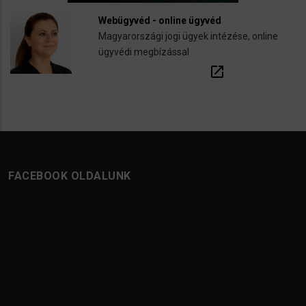
Webügyvéd - online ügyvéd
Magyarországi jogi ügyek intézése, online
ügyvédi megbízással
open_in_new
FACEBOOK OLDALUNK