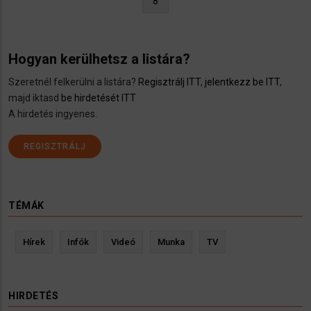
Jelenlegi
8
oldal
Hogyan kerülhetsz a listára?
Szeretnél felkerülni a listára?
Regisztrálj ITT
,
jelentkezz be ITT
,
majd iktasd
be hirdetését ITT
A hirdetés ingyenes.
REGISZTRÁLJ
TÉMÁK
Hírek
Infók
Videó
Munka
TV
HIRDETÉS