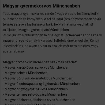
Magyar gyermekorvos Münchenben
Több magyar gyermekorvos rendelő vagy orvos is tevékenykedik
Münchenben és környékén. A teljes listát (ami folyamatosan bővül
természetesen, his bármikor bárki beiktathat új orvosokat) itt
találjátok:
Magyar gyerekorvos Münchenben
Reméljük az alábbi listában találsz egy
München városohoz
közeli
magyar orvos -t
amelyik keresési feltételeidnek megfelel. Kérjük
jelezd nekünk, ha olyan orvost találsz aki már nem praktizál vagy
adatai hibásak.
Magyar orvosok Münchenben szakmák szerint:
-
Magyar kardiológus, szívorvos Münchenben
-
Magyar sebész Münchenben
-
Magyar bőrorvos, dermatológus Münchenben
-
Magyar fizioterapeuta, gyógytornász Münchenben
-
Magyar nőgyógyász, szülész Münchenben
-
Magyar természetgyógyász Münchenben
-
Magyar háziorvos, általános orvos Münchenben