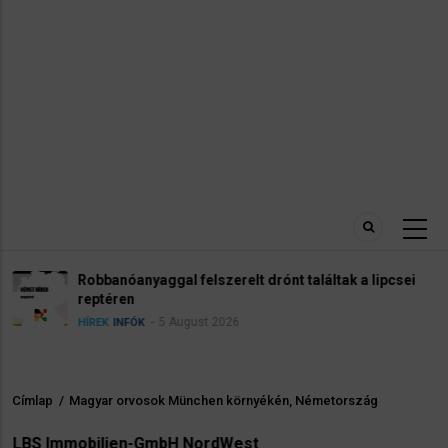
Robbanóanyaggal felszerelt drónt találtak a lipcsei
reptéren
5 August 2026
HÍREK
INFÓK
Címlap
/
Magyar orvosok München környékén, Németország
Morzsa
LBS Immobilien-GmbH NordWest