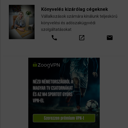
Könyvelés kizárólag cégeknek
Vállalkozások számára kínálunk teljeskörű
könyvelési és adószakügyvédi
szolgáltatásokat
call
open_in_new
email