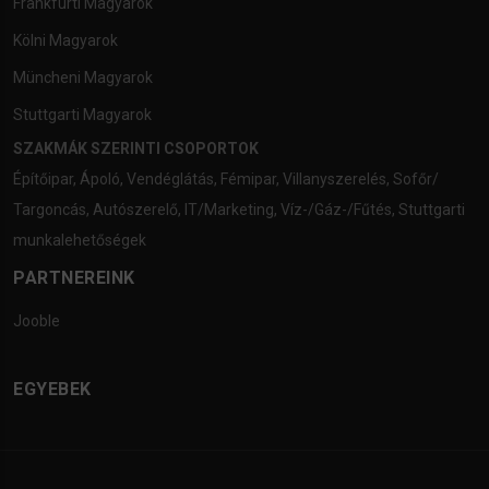
Frankfurti Magyarok
Kölni Magyarok
Müncheni Magyarok
Stuttgarti Magyarok
SZAKMÁK SZERINTI CSOPORTOK
Építőipar
,
Ápoló
,
Vendéglátás
,
Fémipar
,
Villanyszerelés
,
Sofőr/
Targoncás
,
Autószerelő
,
IT/Marketing
,
Víz-/Gáz-/Fűtés
,
Stuttgarti
munkalehetőségek
PARTNEREINK
Jooble
EGYEBEK