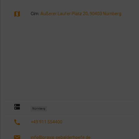
map
Cím:
Äußerer Laufer Platz 20, 90403 Nürnberg
dns
Nürnberg
call
+49 911 554400
email
info@praxis-sebalderhoefe.de