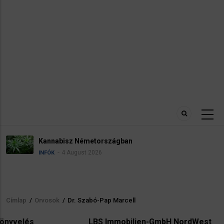
Kannabisz Németországban
4 August 2026
INFÓK
Címlap
/
Orvosok
/
Dr. Szabó-Pap Marcell
Morzsa
LBS Immobilien-GmbH NordWest