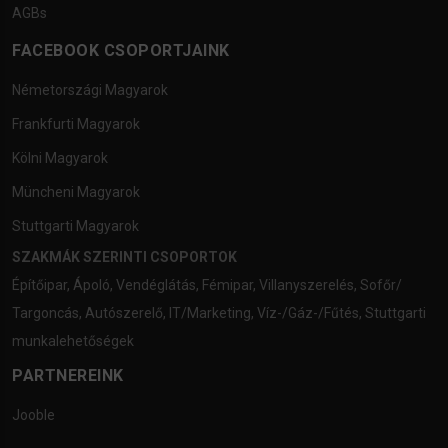
AGBs
FACEBOOK CSOPORTJAINK
Németországi Magyarok
Frankfurti Magyarok
Kölni Magyarok
Müncheni Magyarok
Stuttgarti Magyarok
SZAKMÁK SZERINTI CSOPORTOK
Építőipar
,
Ápoló
,
Vendéglátás
,
Fémipar
,
Villanyszerelés
,
Sofőr/
Targoncás
,
Autószerelő
,
IT/Marketing
,
Víz-/Gáz-/Fűtés
,
Stuttgarti
munkalehetőségek
PARTNEREINK
Jooble