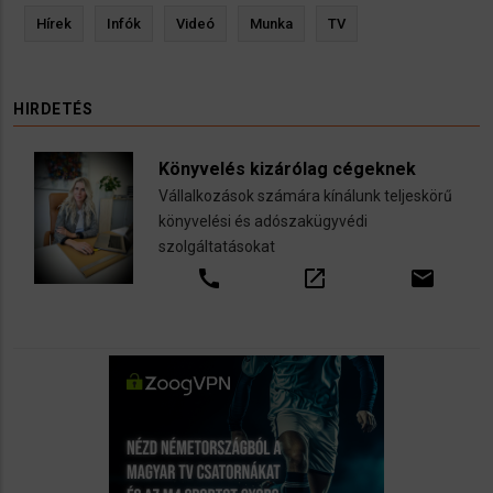
Hírek
Infók
Videó
Munka
TV
HIRDETÉS
Könyvelés kizárólag cégeknek
Vállalkozások számára kínálunk teljeskörű
könyvelési és adószakügyvédi
szolgáltatásokat
call
open_in_new
email