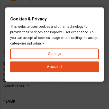
open_in_new
https://www.praxis-sebalderhoefe.de/
Cookies & Privacy
dns
háziorvos
általános orvos
This website uses cookies and other technology to
provide their services and improve user experience. You
outlined_flag
you can accept all cookies usage or use settings to accept
Bayern
categories individually.
Online időpontfoglalás itt!
Settings
Rendelési id
ő
:
Accept all
Kedd: 08:00-12:00 és 14:00-17:00
Szerda: 08:00-12:00
Csütörtök: 08:00-12:00 és 14:00-17:00
Péntek: 08:00-12:00
TÉMÁK