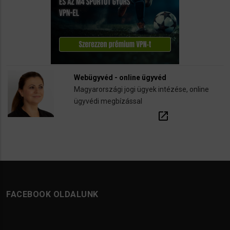
Webügyvéd - online ügyvéd
Magyarországi jogi ügyek intézése, online
ügyvédi megbízással
open_in_new
FACEBOOK OLDALUNK