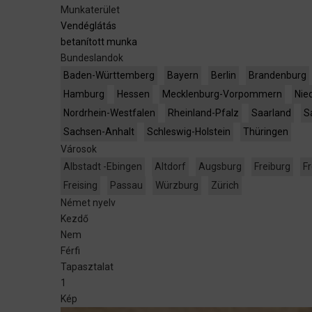
Munkaterület
Vendéglátás
betanított munka
Bundeslandok
Baden-Württemberg
Bayern
Berlin
Brandenburg
Hamburg
Hessen
Mecklenburg-Vorpommern
Nie
Nordrhein-Westfalen
Rheinland-Pfalz
Saarland
S
Sachsen-Anhalt
Schleswig-Holstein
Thüringen
Városok
Albstadt -Ebingen
Altdorf
Augsburg
Freiburg
F
Freising
Passau
Würzburg
Zürich
Német nyelv
Kezdő
Nem
Férfi
Tapasztalat
1
Kép