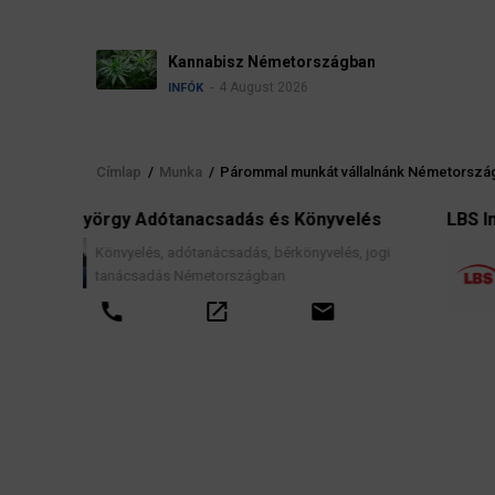
Kannabisz Németországban
4 August 2026
INFÓK
Címlap
/
Munka
/
Párommal munkát vállalnánk Németorszá
Morzsa
 és Könyvelés
LBS Immobilien-GmbH NordWest
, bérkönyvelés, jogi
Ingatlanközvetítés, lakáscélú fina
gban
hitelek, lakástakarék- és építési m
szerződések, valamint kapcsolód
email
tanácsadás.
call
open_in_new
e