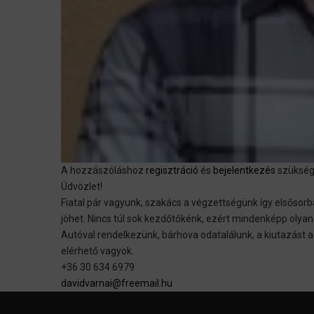
A hozzászóláshoz
regisztráció
és
bejelentkezés
szüksé
Üdvözlet!
Fiatal pár vagyunk, szakács a végzettségünk így elsősor
jöhet. Nincs túl sok kezdőtőkénk, ezért mindenképp olyan
Autóval rendelkezünk, bárhova odatalálunk, a kiutazást
elérhető vagyok.
+36 30 634 6979
davidvarnai@freemail.hu