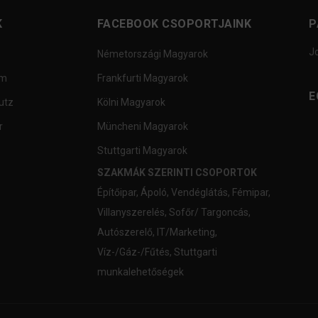
K
FACEBOOK CSOPORTJAINK
P
J
Németországi Magyarok
um
Frankfurti Magyarok
E
utz
Kölni Magyarok
r
Müncheni Magyarok
Stuttgarti Magyarok
SZAKMÁK SZERINTI CSOPORTOK
Építőipar
,
Ápoló
,
Vendéglátás
,
Fémipar
,
Villanyszerelés
,
Sofőr/ Targoncás
,
Autószerelő
,
IT/Marketing
,
Víz-/Gáz-/Fűtés
,
Stuttgarti
munkalehetőségek