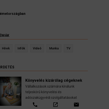
Németországban
ÉMÁK
Kevin Ressler biztosítási szakértő
Hírek
Infók
Videó
Munka
TV
tése
Gépjármű-, jogvédelmi-, felelősség-, baleset-,
nyugdíj-, fogászati biztosítások.
IRDETÉS
call
open_in_new
email
Könyvelés kizárólag cégeknek
Vállalkozások számára kínálunk
teljeskörű könyvelési és
adószakügyvédi szolgáltatásokat
call
open_in_new
email