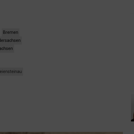
Bremen
dersachsen
achsen
reiensteinau