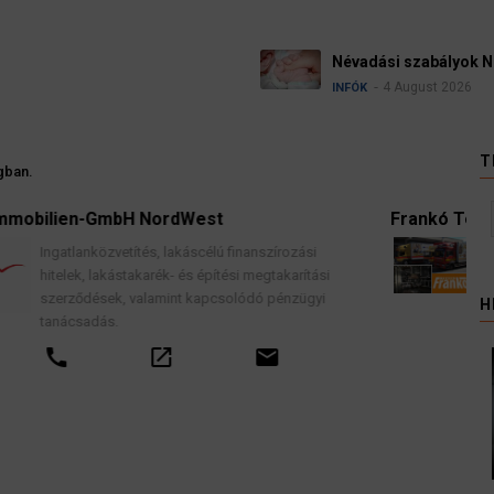
Névadási szabályok 
4 August 2026
INFÓK
T
gban.
Frankó Teher - Nemzetközi Költöztetés
nszírozási
Komplett lakások professzionális költözte
egtakarítási
biztosítással, teljes garancia vállalással.
ó pénzügyi
H
call
email
mail