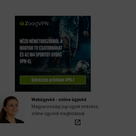
Webügyvéd - online ügyvéd
Magyarországi jogi ügyek intézése,
online ügyvédi megbízással
open_in_new