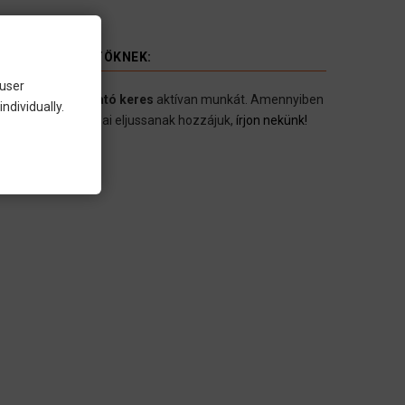
UNKAKÖZVETÍTÖKNEK:
 user
avi
250.000 látogató keres
aktívan munkát. Amennyiben
ndividually.
eretné, hogy állásai eljussanak hozzájuk,
írjon nekünk!