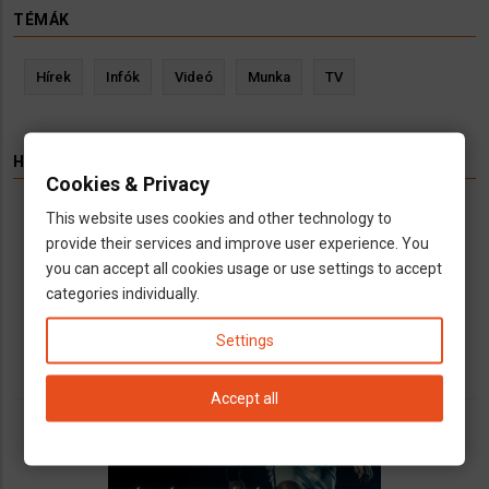
TÉMÁK
Hírek
Infók
Videó
Munka
TV
HIRDETÉS
Cookies & Privacy
This website uses cookies and other technology to
Könyvelés kizárólag cégeknek
provide their services and improve user experience. You
Vállalkozások számára kínálunk teljeskörű
you can accept all cookies usage or use settings to accept
könyvelési és adószakügyvédi
categories individually.
szolgáltatásokat
call
open_in_new
email
Settings
Accept all