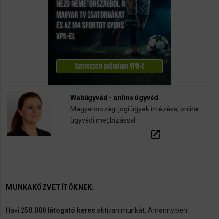
Webügyvéd - online ügyvéd
Magyarországi jogi ügyek intézése, online
ügyvédi megbízással
open_in_new
MUNKAKÖZVETÍTÖKNEK:
Havi
250.000 látogató keres
aktívan munkát. Amennyiben