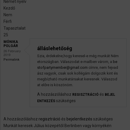
Német nyelv
Kezdő
Nem
Férfi
Tapasztalat
25
MÓNIKA
POLGÁR
álláslehetőség
26 February
2019
Szia, érdekelne,hogy keresel-e még munkát Ném
Permalink
etországban. Válaszodat e-mailben várom, a
be
stofpartymember@gmail.com
címre, nem fejvad
ász vagyok, csak sok kollégám dolgozik kint és
megbízható munkatársakat keresnek. Válaszod
at előre is köszönöm.
A hozzászóláshoz
és
REGISZTRÁCIÓ
BEJEL
szükséges
ENTKEZÉS
A hozzászóláshoz
regisztráció
és
bejelentkezés
szükséges
Munkát keresek Július közepétől Berlinben vagy környékén