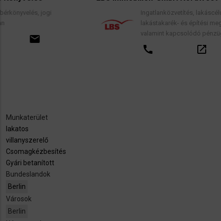
ogi
Ingatlanközvetítés, lakáscélú finanszírozási
lakástakarék- és építési megtakarítási sze
valamint kapcsolódó pénzügyi tanácsadás
call
open_in_new
email
Munkaterület
lakatos
villanyszerelő
Csomagkézbesítés
Gyári betanított
Bundeslandok
Berlin
Városok
Berlin