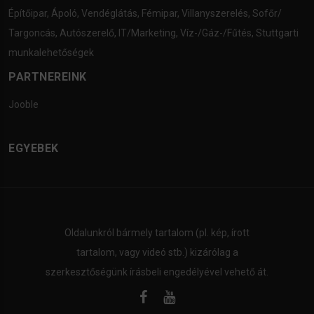
Építőipar
,
Ápoló
,
Vendéglátás
,
Fémipar
,
Villanyszerelés
,
Sofőr/
Targoncás
,
Autószerelő
,
IT/Marketing
,
Víz-/Gáz-/Fűtés
,
Stuttgarti
munkalehetőségek
PARTNEREINK
Jooble
EGYEBEK
Oldalunkról bármely tartalom (pl. kép, írott
tartalom, vagy videó stb.) kizárólag a
szerkesztőségünk írásbeli engedélyével vehető át.