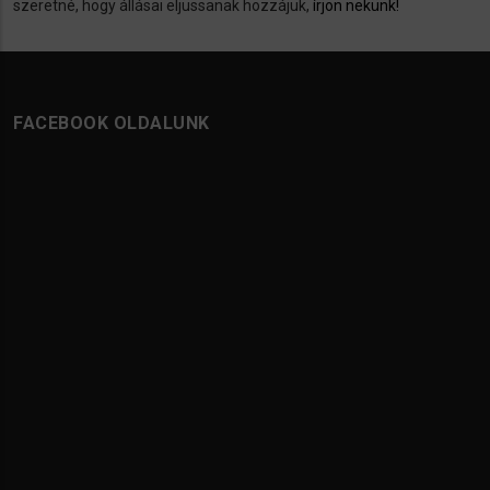
szeretné, hogy állásai eljussanak hozzájuk,
írjon nekünk!
FACEBOOK OLDALUNK