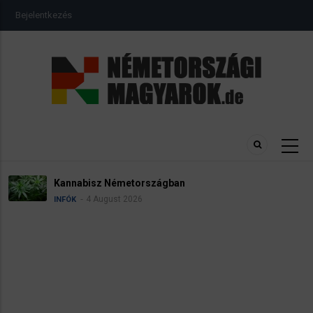
Ugrás
USER
Bejelentkezés
a
ACCOUNT
MENU
tartalomra
Kannabisz Németországban
4 August 2026
INFÓK