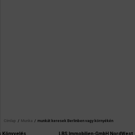
Címlap
/
Munka
/
munkát keresek Berlinben vagy környékén
Morzsa
LBS Immobilien-GmbH NordWest