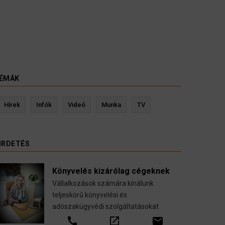
ÉMÁK
evin Ressler biztosítási szakértő
Langó S
Hírek
Infók
Videó
Munka
TV
Gépjármű-, jogvédelmi-, felelősség-, baleset-,
nyugdíj-, fogászati biztosítások.
IRDETÉS
call
open_in_new
email
Könyvelés kizárólag cégeknek
Vállalkozások számára kínálunk
teljeskörű könyvelési és
adószakügyvédi szolgáltatásokat
call
open_in_new
email