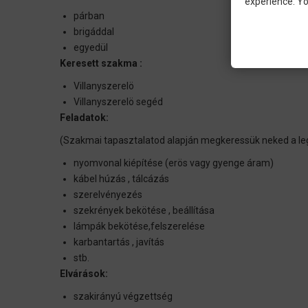
experience. Yo
párban
brigáddal
egyedül
Keresett szakma :
Villanyszerelö
Villanyszerelö segéd
Feladatok:
(Szakmai tapasztalatod alapján megkeressük neked a l
nyomvonal kiépítése (erös vagy gyenge áram)
kábel húzás , tálcázás
szerelvényezés
szekrények bekötése , beállítása
lámpák bekötése,felszerelése
karbantartás , javítás
stb.
Elvárások:
szakirányú végzettség