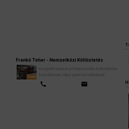
T
Frankó Teher - Nemzetközi Költöztetés
K
Komplett lakások professzionális költöztetése
biztosítással, teljes garancia vállalással.
H
call
email