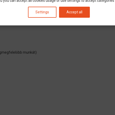
u you can accept all cookies usage or use settings to accept categories i
Settings
Accept all
egmegfelelöbb munkát)