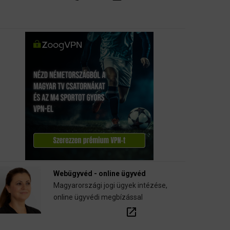
Webügyvéd - online ügyvéd
Magyarországi jogi ügyek intézése,
online ügyvédi megbízással
open_in_new