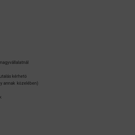
nagyvállalatnál
 utalás kérhetö
agy annak közelében)
k