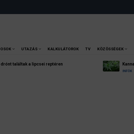
VOSOK
UTAZÁS
KALKULÁTOROK
TV
KÖZÖSSÉGEK
lipcsei reptéren
Kannabisz Németors
4 August 2026
INFÓK