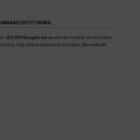
UNKAKÖZVETÍTÖKNEK:
avi
250.000 látogató keres
aktívan munkát. Amennyiben
eretné, hogy állásai eljussanak hozzájuk,
írjon nekünk!