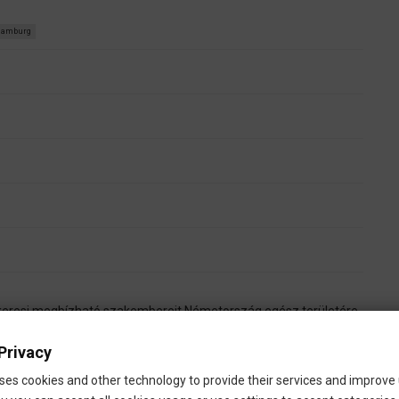
amburg
eresi megbízható szakembereit Németország egész területére .
kaerönek segítsünk megtalálni szakmai tapasztalat alapján a
Privacy
zgetett álmai megvalósításához.
ses cookies and other technology to provide their services and improve