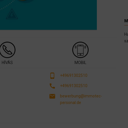
M
H
sz
HÍVÁS
MOBIL
phone_android
+49691302510
call
+49691302510
email
bewerbung@immotec-
personal.de