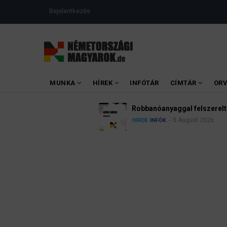
Ugrás
USER
Bejelentkezés
a
ACCOUNT
MENU
tartalomra
MAIN
MUNKA
HÍREK
INFÓTÁR
CÍMTÁR
OR
MENU
Robbanóanyaggal felszerelt drónt találtak a 
5 August 2026
HÍREK
INFÓK