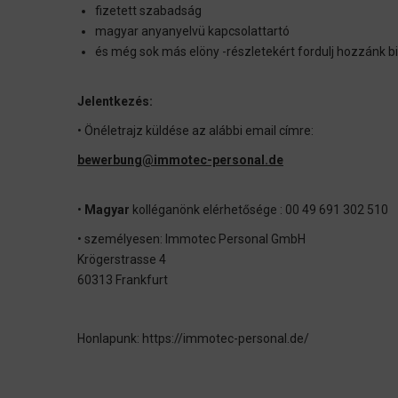
fizetett szabadság
magyar anyanyelvü kapcsolattartó
és még sok más elöny -részletekért fordulj hozzánk 
Jelentkezés:
• Önéletrajz küldése az alábbi email címre:
bewerbung@immotec-personal.de
•
Magyar
kolléganönk elérhetősége : 00 49 691 302 510
• személyesen: Immotec Personal GmbH
Krögerstrasse 4
60313 Frankfurt
Honlapunk: https://immotec-personal.de/