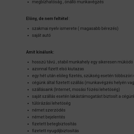
megbízhatóság , önálló munkavégzés
Elöny, de nem feltétel
:
szakmai nyelv ismerete ( magasabb bérezés)
saját autó
Amit kínálunk:
hosszú távú , stabil munkahely egy sikeresen müködö 
azonnal fizett elsö kiutazas
egy hét után elöleg fizetés, szükség esetén többszöri
cégünk által fizetett szállás (munkavégzés helyén v
szállásaink (Internet, mosási fözési lehetöség)
saját szállás esetén lakástámogatást biztosít a cégün
túlórázási lehetöség
német szerzödés
német bejelentés
fizetett betegbiztosítás
fizetett nyugdíjbiztosítás