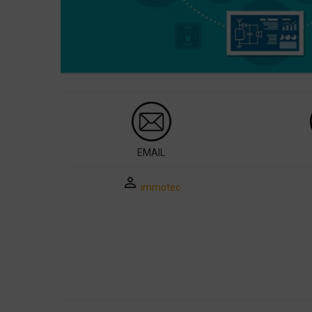
EMAIL
perm_identity
immotec