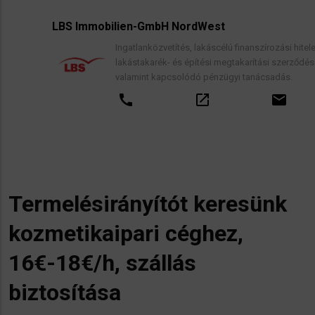
LBS Immobilien-GmbH NordWest
Ingatlanközvetítés, lakáscélú finanszírozási hitelek,
lakástakarék- és építési megtakarítási szerződések,
valamint kapcsolódó pénzügyi tanácsadás.
call
open_in_new
email
Termelésirányítót keresünk
kozmetikaipari céghez,
16€-18€/h, szállás
biztosítása