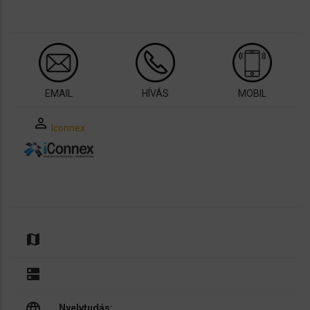
EMAIL
HÍVÁS
MOBIL
perm_identity
Iconnex
map
dns
language
Nyelvtudás: