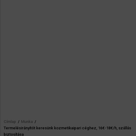
Címlap
/
Munka
/
Morzsa
Termelésirányítót keresünk kozmetikaipari céghez, 16€-18€/h, szállás
biztosítása