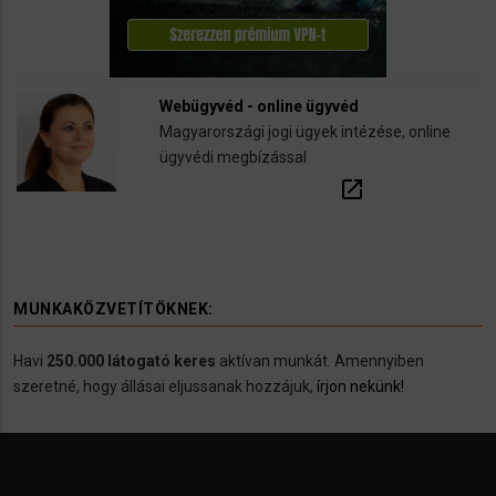
Webügyvéd - online ügyvéd
Magyarországi jogi ügyek intézése, online
ügyvédi megbízással
open_in_new
MUNKAKÖZVETÍTÖKNEK:
Havi
250.000 látogató keres
aktívan munkát. Amennyiben
szeretné, hogy állásai eljussanak hozzájuk,
írjon nekünk!