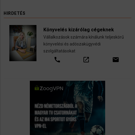
HIRDETÉS
Könyvelés kizárólag cégeknek
Vállalkozások számára kínálunk teljeskörű
könyvelési és adószakügyvédi
szolgáltatásokat
call
open_in_new
email