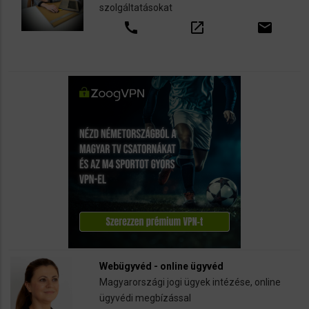
szolgáltatásokat
call
open_in_new
email
Webügyvéd - online ügyvéd
Magyarországi jogi ügyek intézése, online
ügyvédi megbízással