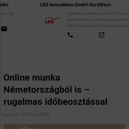
LBS Immobilien-GmbH NordWest
Ingatlanközvetítés, lakáscélú finanszírozási hitelek,
lakástakarék- és építési megtakarítási szerződések,
valamint kapcsolódó pénzügyi tanácsadás.
call
open_in_new
email
Online munka
Németországból is –
rugalmas időbeosztással
13 March 2022
tvgertrud