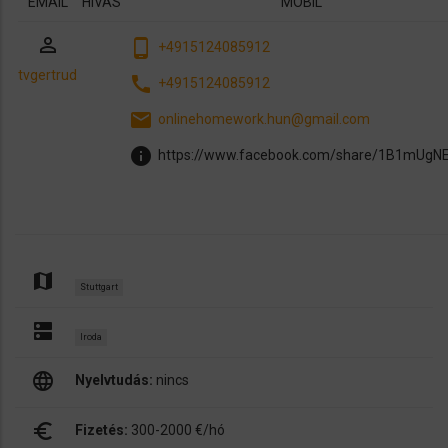
EMAIL
HÍVÁS
MOBIL
perm_identity
phone_android
+4915124085912
tvgertrud
call
+4915124085912
email
onlinehomework.hun@gmail.com
info
https://www.facebook.com/share/1B1mUgN
map
Stuttgart
dns
Iroda
language
Nyelvtudás:
nincs
euro_symbol
Fizetés:
300-2000 €/hó