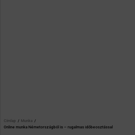
Címlap
/
Munka
/
Morzsa
Online munka Németországból is – rugalmas időbeosztással