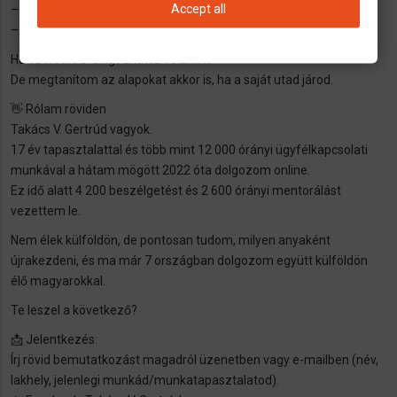
Accept all
– Tartalomstratégia egyszerűen
– Önbizalomépítés – nem csak képletekben
Ha szeretnéd: dolgozhatsz velünk is.
De megtanítom az alapokat akkor is, ha a saját utad járod.
👋 Rólam röviden
Takács V. Gertrúd vagyok.
17 év tapasztalattal és több mint 12 000 órányi ügyfélkapcsolati
munkával a hátam mögött 2022 óta dolgozom online.
Ez idő alatt 4 200 beszélgetést és 2 600 órányi mentorálást
vezettem le.
Nem élek külföldön, de pontosan tudom, milyen anyaként
újrakezdeni, és ma már 7 országban dolgozom együtt külföldön
élő magyarokkal.
Te leszel a következő?
📩 Jelentkezés:
Írj rövid bemutatkozást magadról üzenetben vagy e-mailben (név,
lakhely, jelenlegi munkád/munkatapasztalatod).