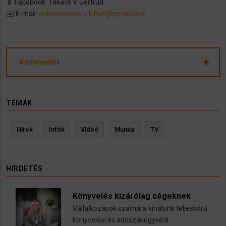
📱 Facebook: Takács V. Gertrúd
✉️ E-mail:
onlinehomework.hun@gmail.com
Kommentek
TÉMÁK
Hírek
Infók
Videó
Munka
TV
HIRDETÉS
Könyvelés kizárólag cégeknek
Vállalkozások számára kínálunk teljeskörű
könyvelési és adószakügyvédi