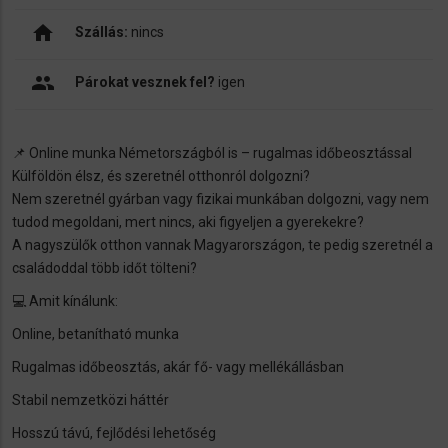
home
Szállás:
nincs
people
Párokat vesznek fel?
igen
📌 Online munka Németországból is – rugalmas időbeosztással
Külföldön élsz, és szeretnél otthonról dolgozni?
Nem szeretnél gyárban vagy fizikai munkában dolgozni, vagy nem
tudod megoldani, mert nincs, aki figyeljen a gyerekekre?
A nagyszülők otthon vannak Magyarországon, te pedig szeretnél a
családoddal több időt tölteni?
💻 Amit kínálunk:
Online, betanítható munka
Rugalmas időbeosztás, akár fő- vagy mellékállásban
Stabil nemzetközi háttér
Hosszú távú, fejlődési lehetőség