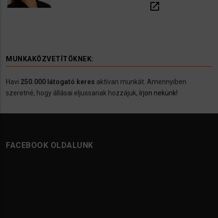
open_in_new
MUNKAKÖZVETÍTÖKNEK:
Havi
250.000 látogató keres
aktívan munkát. Amennyiben
szeretné, hogy állásai eljussanak hozzájuk,
írjon nekünk!
FACEBOOK OLDALUNK