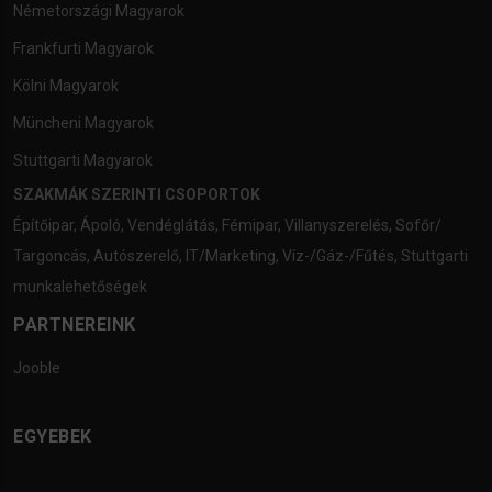
Németországi Magyarok
Frankfurti Magyarok
Kölni Magyarok
Müncheni Magyarok
Stuttgarti Magyarok
SZAKMÁK SZERINTI CSOPORTOK
Építőipar
,
Ápoló
,
Vendéglátás
,
Fémipar
,
Villanyszerelés
,
Sofőr/
Targoncás
,
Autószerelő
,
IT/Marketing
,
Víz-/Gáz-/Fűtés
,
Stuttgarti
munkalehetőségek
PARTNEREINK
Jooble
EGYEBEK