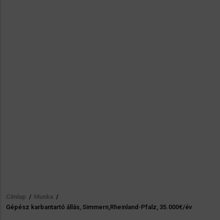
Címlap
/
Munka
/
Morzsa
Gépész karbantartó állás, Simmern,Rheinland-Pfalz, 35.000€/év