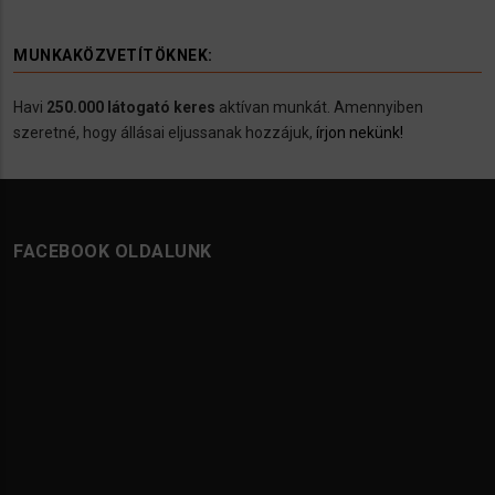
MUNKAKÖZVETÍTÖKNEK:
Havi
250.000 látogató keres
aktívan munkát. Amennyiben
szeretné, hogy állásai eljussanak hozzájuk,
írjon nekünk!
FACEBOOK OLDALUNK