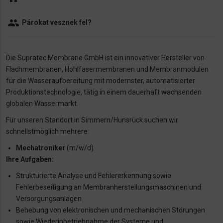
people
Párokat vesznek fel?
Die Supratec Membrane GmbH ist ein innovativer Hersteller von
Flachmembranen, Hohlfasermembranen und Membranmodulen
für die Wasseraufbereitung mit modernster, automatisierter
Produktionstechnologie, tätig in einem dauerhaft wachsenden
globalen Wassermarkt.
Für unseren Standort in Simmern/Hunsrück suchen wir
schnellstmöglich mehrere:
Mechatroniker
(m/w/d)
Ihre Aufgaben:
Strukturierte Analyse und Fehlererkennung sowie
Fehlerbeseitigung an Membranherstellungsmaschinen und
Versorgungsanlagen
Behebung von elektronischen und mechanischen Störungen
sowie Wiederinbetriebnahme der Systeme und