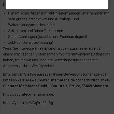
Unser Angebot:
Dynamisches Arbeitsumfeld in einem jungen Unternehmen mit
sehr guten Perspektiven und Aufstiegs- und
Weiterbildungsmöglichkeiten.
Attraktives und faires Einkommen
Sonderzahlungen (Urlaubs- und Weihnachtsgeld)
JobRad (Dienstrad-Leasing)
Wenn Sie Interesse an einer langfristigen Zusammenarbeit in
einem wachsenden Unternehmen mit internationalem Background
haben, freuen wir uns über Ihre Bewerbungsunterlagen mit
Angaben zu Ihrer Verfügbarkeit.
Bitte senden Sie Ihre aussagefähigen Bewerbungsunterlagen per
Email an
karriere@supratec-membrane.de
oder schriftlich an die:
Supratec Membrane GmbH, Von-Drais-Str. 2c, 55469 Simmern
https://supratec-membrane.de/
https://youtu.be/VAqBrq38bSg