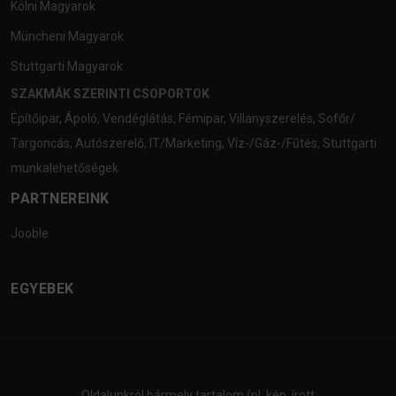
Kölni Magyarok
Müncheni Magyarok
Stuttgarti Magyarok
SZAKMÁK SZERINTI CSOPORTOK
Építőipar
,
Ápoló
,
Vendéglátás
,
Fémipar
,
Villanyszerelés
,
Sofőr/
Targoncás
,
Autószerelő
,
IT/Marketing
,
Víz-/Gáz-/Fűtés
,
Stuttgarti
munkalehetőségek
PARTNEREINK
Jooble
EGYEBEK
Oldalunkról bármely tartalom (pl. kép, írott