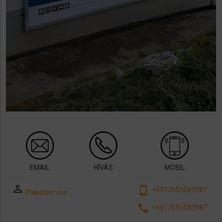
EMAIL
HÍVÁS
MOBIL
perm_identity
phone_android
+4917655083987
Plakatservice
call
+4917655083987