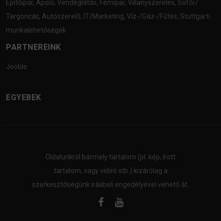
Építőipar
,
Ápoló
,
Vendéglátás
,
Fémipar
,
Villanyszerelés
,
Sofőr/
Targoncás
,
Autószerelő
,
IT/Marketing
,
Víz-/Gáz-/Fűtés
,
Stuttgarti
munkalehetőségek
PARTNEREINK
Jooble
EGYEBEK
Oldalunkról bármely tartalom (pl. kép, írott
tartalom, vagy videó stb.) kizárólag a
szerkesztőségünk írásbeli engedélyével vehető át.