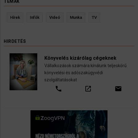
TÉMÁK
Hírek
Infók
Videó
Munka
TV
HIRDETÉS
Könyvelés kizárólag cégeknek
Vállalkozások számára kínálunk teljeskörű
könyvelési és adószakügyvédi
szolgáltatásokat
call
open_in_new
email