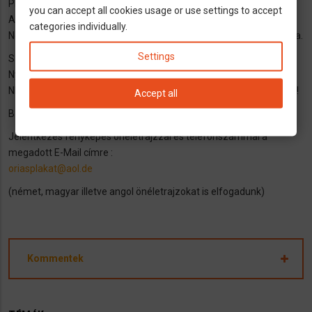
Plakátragasztás Németországban magyar csapatban
you can accept all cookies usage or use settings to accept
AZONNALI MUNKAKEZDÉSSEL plakátragasztásra keresünk
categories individually.
Németországba megbízható munkatársakat magyar csapatunkba.
Settings
SZÁLLÁS BIZTODÍTOTT.
Nyelvtudás NEM szükséges. Jó kereseti lehetõséget biztosítunk.
NEM IDÈNYMUNKA. Munka mindig van, lehet hosszútávra tervezni!
Accept all
B kategóriás jogosítvány szükséges.
Jelentkezés fényképes önéletrajzzal és telefonszámmal a
megadott E-Mail címre :
oriasplakat@aol.de
(német, magyar illetve angol önéletrajzokat is elfogadunk)
Kommentek