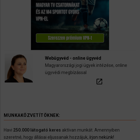
Webügyvéd - online ügyvéd
Magyarországi jogi ügyek intézése, online
ügyvédi megbízással
open_in_new
MUNKAKÖZVETÍTÖKNEK:
Havi
250.000 látogató keres
aktívan munkát. Amennyiben
szeretné, hogy állásai eljussanak hozzájuk,
írjon nekünk!