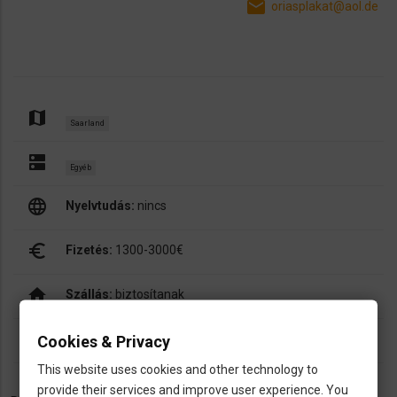
email
oriasplakat@aol.de
map
Saarland
dns
Egyéb
language
Nyelvtudás:
nincs
euro_symbol
Fizetés:
1300-3000€
home
Szállás:
biztosítanak
people
Cookies & Privacy
Párokat vesznek fel?
nem
This website uses cookies and other technology to
provide their services and improve user experience. You