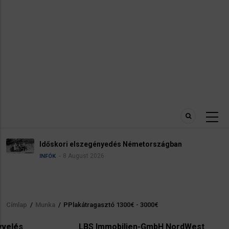
Robbanóanyaggal felszerelt drónt tal
zágban
reptéren
5 August 2026
HÍREK
INFÓK
Címlap
/
Munka
/
PPlakátragasztó 1300€ - 3000€
Morzsa
LBS Immobilien-GmbH NordWest