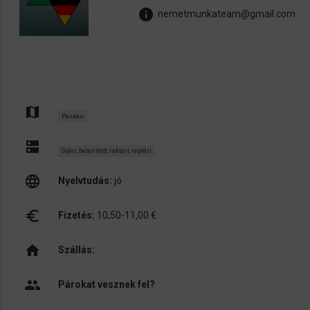
info
nemetmunkateam@gmail.com
map
Passau
dns
Gyári, betanított, raktári, reptéri
language
Nyelvtudás:
jó
euro_symbol
Fizetés:
10,50-11,00 €
home
Szállás:
people
Párokat vesznek fel?