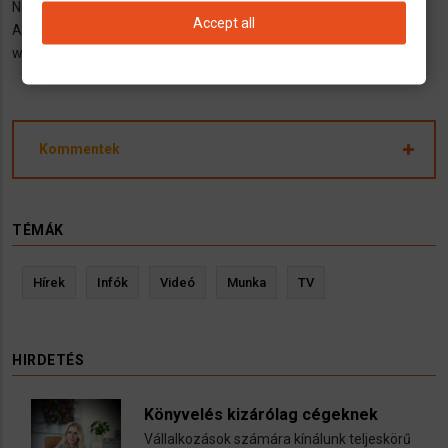
Német munkaközvetítő cég Bajorországban.
Accept all
A közvetítésért vagy bármiért fizetni nem kell.
www.nemetmunka.hu ….és megoldódik!
Kommentek
TÉMÁK
Hírek
Infók
Videó
Munka
TV
HIRDETÉS
Könyvelés kizárólag cégeknek
Vállalkozások számára kínálunk teljeskörű