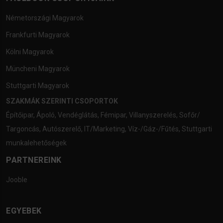
Németországi Magyarok
Frankfurti Magyarok
Kölni Magyarok
Müncheni Magyarok
Stuttgarti Magyarok
SZAKMÁK SZERINTI CSOPORTOK
Építőipar
,
Ápoló
,
Vendéglátás
,
Fémipar
,
Villanyszerelés
,
Sofőr/
Targoncás
,
Autószerelő
,
IT/Marketing
,
Víz-/Gáz-/Fűtés
,
Stuttgarti
munkalehetőségek
PARTNEREINK
Jooble
EGYEBEK