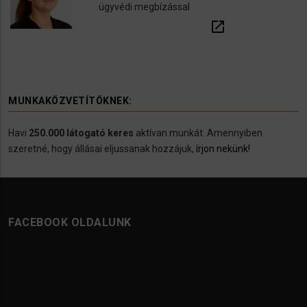
ügyvédi megbízással
open_in_new
MUNKAKÖZVETÍTÖKNEK:
Havi
250.000 látogató keres
aktívan munkát. Amennyiben
szeretné, hogy állásai eljussanak hozzájuk,
írjon nekünk!
FACEBOOK OLDALUNK