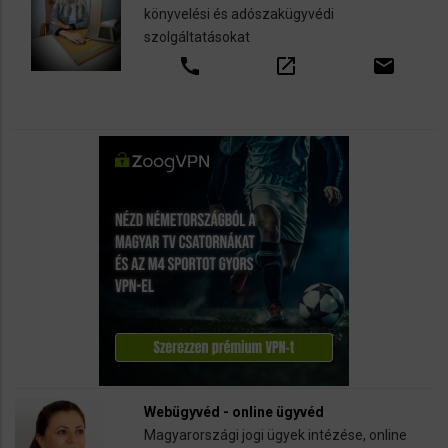
könyvelési és adószakügyvédi
szolgáltatásokat
call
open_in_new
email
Webügyvéd - online ügyvéd
Magyarországi jogi ügyek intézése, online