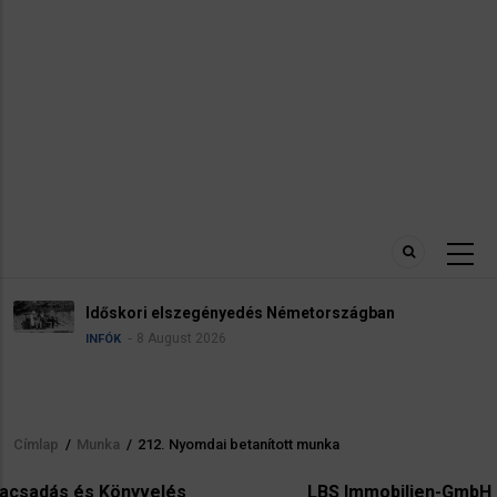
Időskori elszegényedés Németországban
8 August 2026
INFÓK
Címlap
/
Munka
/
212. Nyomdai betanított munka
Morzsa
s
LBS Immobilien-GmbH NordWest