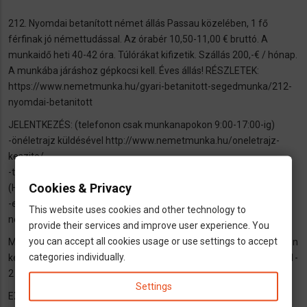
212. Nyomdai betanított német állás Passau közelében, 1 fő
férfinak jó némettudással. Az órabér 10,50-11,00 € bruttó. A
munkaidő heti 40-42 óra. Túlórákat kifizetik. Szállás 200,-€ / hónap.
A munkába járáshoz gépkocsi kell. Éves állás! RÉSZLETEK:
https://www.nemetmunka.hu/gyari-betanitott-segedmunka/212-
nyomdai-betanitott
JELENTKEZÉS: (telefonon csak munkanapokon 9:00-17:00-ig)
-önéletrajz küldésével http://www.nemetmunka.hu/oneletrajz-
keszito/
-telefonszámok: 0049 8641 6949 000 (DE) vagy 06 1 920 3433
Cookies & Privacy
(HU)
-e-mailben: német nyelvű, fényképes Lebenslauf-val
This website uses cookies and other technology to
nemetmunkateam@nemetmunka.hu
provide their services and improve user experience. You
you can accept all cookies usage or use settings to accept
Miután megkaptuk az önéletrajzát utána 1-2 napon belül telefonon
categories individually.
keressük konkrét állásajánlattal és ha minden rendben van akkor 1-
2 héten belül munkába állhat.
Settings
EXACT Personal UG D-83224.Grassau