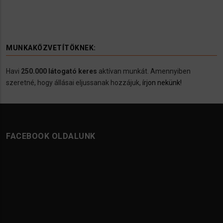
MUNKAKÖZVETÍTÖKNEK:
Havi
250.000 látogató keres
aktívan munkát. Amennyiben
szeretné, hogy állásai eljussanak hozzájuk,
írjon nekünk!
FACEBOOK OLDALUNK