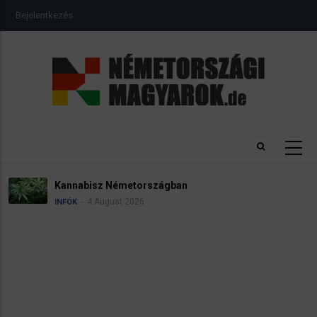
Ugrás
USER
Bejelentkezés
a
ACCOUNT
MENU
tartalomra
Névadási szabályok Németországban
4 August 2026
INFÓK