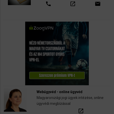
call
open_in_new
email
Webügyvéd - online ügyvéd
Magyarországi jogi ügyek intézése, online
ügyvédi megbízással
open_in_new