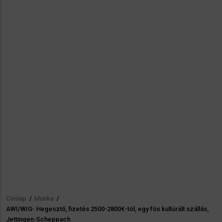
Címlap
/
Munka
/
Morzsa
AWI/WIG- Hegesztő, fizetés 2500-2800€-tól, egy fös kultúrált szállás,
Jettingen-Scheppach