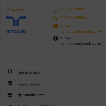
perm_identity
phone_android
+49 1525 4508658
Randstad
call
+49 1525 4508658
email
munka-
nemetorszag@randstad.de
info
munka-
nemetorszag@randstad.de
map
Jettingen-Scheppach
dns
Fémipar
Hegesztő
language
Nyelvtudás:
kevés