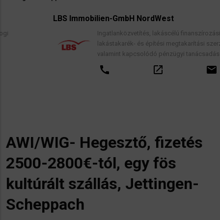
LBS Immobilien-GmbH NordWest
Ingatlanközvetítés, lakáscélú finanszírozási hitelek,
lakástakarék- és építési megtakarítási szerződések,
valamint kapcsolódó pénzügyi tanácsadás.
call
open_in_new
email
AWI/WIG- Hegesztő, fizetés
2500-2800€-tól, egy fös
kultúrált szállás, Jettingen-
Scheppach