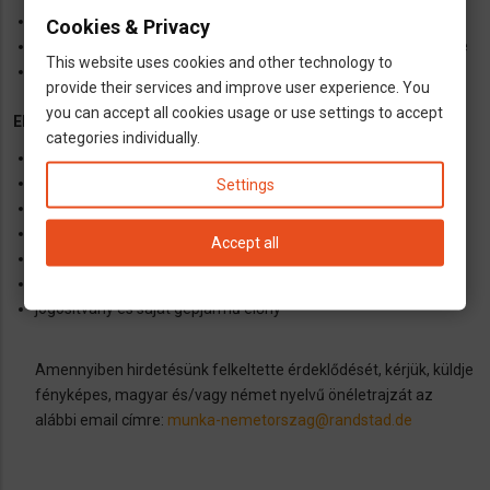
Munkadarabok, alkatrészek és profilok gyártása rajzok szerint
Cookies & Privacy
Hegesztési varratok minőség- és méretpontosság-ellenőrzése
This website uses cookies and other technology to
Munkadarabok megmunkálása (pl. tisztítás, csiszolás,
provide their services and improve user experience. You
sorjátlanítás)
you can accept all cookies usage or use settings to accept
Elvárások:
categories individually.
hegesztésben szerzett tapasztalat
önálló munkavégzés
Settings
AWI/WIG hegesztésben szerzett tapasztalat
min. A2-es német nyelvtudás
Accept all
megbízható, rugalmas, csapatjátékos
2 műszakos munkarend vállalása
jogosítvány és saját gépjármű előny
Amennyiben hirdetésünk felkeltette érdeklődését, kérjük, küldje
fényképes, magyar és/vagy német nyelvű önéletrajzát az
alábbi email címre:
munka-nemetorszag@randstad.de