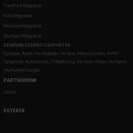
Frankfurti Magyarok
Kölni Magyarok
Müncheni Magyarok
Stuttgarti Magyarok
SZAKMÁK SZERINTI CSOPORTOK
Építőipar
,
Ápoló
,
Vendéglátás
,
Fémipar
,
Villanyszerelés
,
Sofőr/
Targoncás
,
Autószerelő
,
IT/Marketing
,
Víz-/Gáz-/Fűtés
,
Stuttgarti
munkalehetőségek
PARTNEREINK
Jooble
EGYEBEK