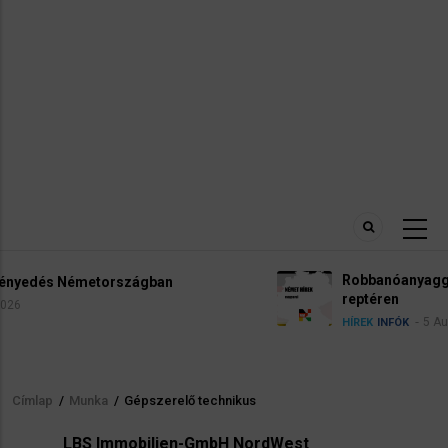
Robbanóanyaggal felszerelt drónt találtak a lipcse
reptéren
5 August 2026
HÍREK
INFÓK
Címlap
/
Munka
/
Gépszerelő technikus
Morzsa
LBS Immobilien-GmbH NordWest