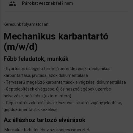
people
Párokat vesznek fel?
nem
Keresünk folyamatosan:
Mechanikus karbantartó
(m/w/d)
Főbb feladatok, munkák
- Gyártósori és egyéb termelő berendezések mechanikus
karbantartása, javítása, azok dokumentálása
- Tervszerű megelőző karbantartások elvégzése, dokumentálása
- Géptelepítések elvégzése, új és használt gépek üzembe
helyezése, beállítása (extern-intern)
- Gépalkatrészek felújítása, készítése, alkatrészigény jelentése,
gépdokumentációk kezelése
Az álláshoz tartozó elvárások
Munkakör betöltéséhez szükséges ismeretek