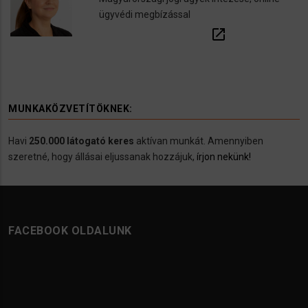
ügyvédi megbízással
open_in_new
MUNKAKÖZVETÍTÖKNEK:
Havi
250.000 látogató keres
aktívan munkát. Amennyiben
szeretné, hogy állásai eljussanak hozzájuk,
írjon nekünk!
FACEBOOK OLDALUNK