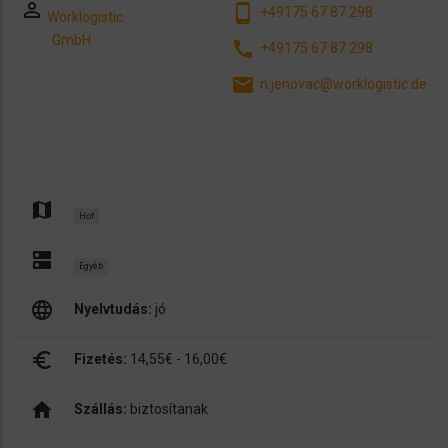
perm_identity
phone_android
+49175 67 87 298
Worklogistic
GmbH
call
+49175 67 87 298
email
n.jenovac@worklogistic.de
map
Hof
dns
Egyéb
language
Nyelvtudás:
jó
euro_symbol
Fizetés:
14,55€ - 16,00€
home
Szállás:
biztosítanak