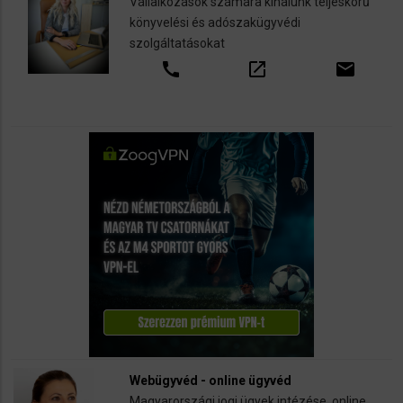
Vállalkozások számára kínálunk teljeskörű
könyvelési és adószakügyvédi
szolgáltatásokat
call
open_in_new
email
Webügyvéd - online ügyvéd
Magyarországi jogi ügyek intézése, online