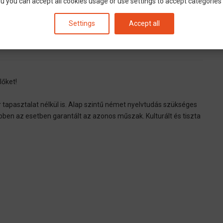
u you can accept all cookies usage or use settings to accept categories i
Settings
Accept all
lőket!
tapasztalat nélkül is. Alap szintű német nyelvtudás szükséges
ebben az esetben garantált az azonos műszak. Kulturált és tiszta