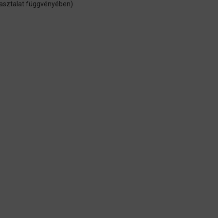
apasztalat függvényében)
d)