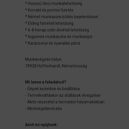
* Hosszú távú munkalehetőség
* Korrekt és pontos fizetés
* Német munkaszerződés bejelentéssel
* Előleg felvételi lehetőség
* 6-8 hónap után átvételi lehetőség
* Ingyenes munkaruha és munkacipő
* Karácsonyi és nyaralási pénz
Munkavégzés helye:
74928 Hüffenhardt, Németország
Mi lenne a feladatod?
- Gépek kezelése és beállítása
- Termékváltáskor az átállások elvégzése
- Aktív részvétel a termelési folyamatokban
- Minőségellenőrzés
Amit mi nyújtunk: