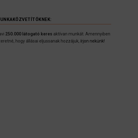
UNKAKÖZVETÍTÖKNEK:
avi
250.000 látogató keres
aktívan munkát. Amennyiben
eretné, hogy állásai eljussanak hozzájuk,
írjon nekünk!