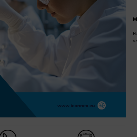
M
H
sz