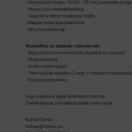
- Kezdő bruttó órabér: 16,50€-17€/óra (nyelvtudás és t
- Hosszú távú munkalehetőség
- Teljes körű német munkaszerződés
- Magyar nyelvű kapcsolattartás
- Nincs közvetítési díj!
Munkádhoz az alábbiak szükségesek:
- Alap szintű német nyelvtudás (legalább A2-es szint)
- Megbízhatóság
- Önálló munkavégzés
- Több műszak vállalása (2 vagy 3 műszakos munkaren
- Érvényes jogosítvány
Légy csapatunk tagja! Jelentkezz még ma!
Önéletrajzodat a következő email-címre várjuk:
Kulcsár Tamás
kulcsar@iconnex.eu