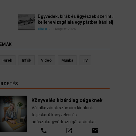
yészek szerint a német politikának mielőbb meg
pártbetiltási eljárás elindítását.
ÉMÁK
evin Ressler biztosítási szakértő
Langó S
Hírek
Infók
Videó
Munka
TV
Gépjármű-, jogvédelmi-, felelősség-, baleset-,
nyugdíj-, fogászati biztosítások.
IRDETÉS
call
open_in_new
email
Könyvelés kizárólag cégeknek
Vállalkozások számára kínálunk
teljeskörű könyvelési és
adószakügyvédi szolgáltatásokat
call
open_in_new
email