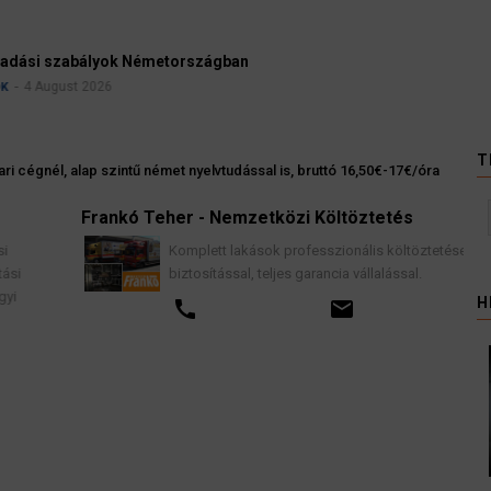
Ügyvédek, bírák és üg
kellene vizsgálnia egy 
3 August 2026
HÍREK
T
i cégnél, alap szintű német nyelvtudással is, bruttó 16,50€-17€/óra
Frankó Teher - Nemzetközi Költöztetés
K
Komplett lakások professzionális költöztetése
biztosítással, teljes garancia vállalással.
H
call
email