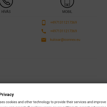
HÍVÁS
MOBIL
phone_android
+4971311217369
call
+4971311217369
email
kulcsar@iconnex.eu
Privacy
ses cookies and other technology to provide their services and improve