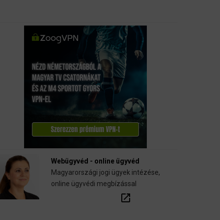
Webügyvéd - online ügyvéd
Magyarországi jogi ügyek intézése,
online ügyvédi megbízással
open_in_new