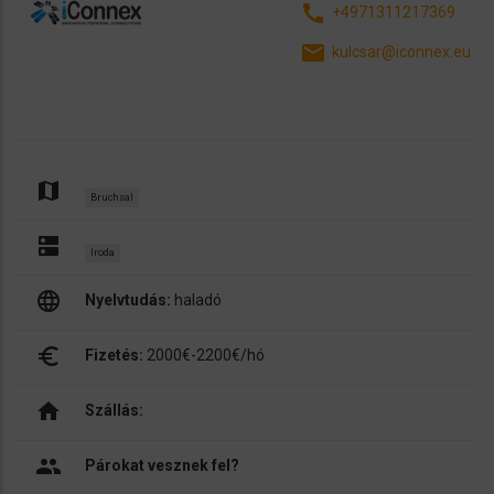
call
+4971311217369
email
kulcsar@iconnex.eu
map
Bruchsal
dns
Iroda
language
Nyelvtudás:
haladó
euro_symbol
Fizetés:
2000€-2200€/hó
home
Szállás:
people
Párokat vesznek fel?