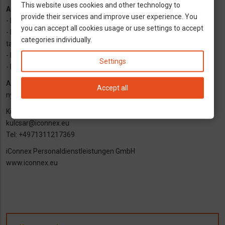
This website uses cookies and other technology to
Amit kínálunk:
provide their services and improve user experience. You
- Német munkaszerződés bejelentéssel, betegbiztosítással
you can accept all cookies usage or use settings to accept
- Kezdő havi bruttó munkabér 2000€-2200€ (nyelvtudás és
categories individually.
tapasztalat függvénye)
- Hosszú távú munkalehetőség
Settings
- NINCS munkaközvetítési díj
Amennyiben hirdetésünk felkeltette érdeklődését, várjuk német
Accept all
nyelvű szakmai önéletrajzát az alábbi E-mail címre:
Kulcsár Tamás
kulcsar@iconnex.eu
Tel: +4971311217369
iConnex Personaldienstleistungen GmbH
www.iconnex.eu