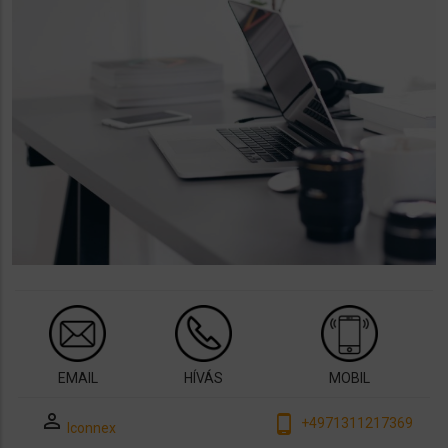
EMAIL
HÍVÁS
MOBIL
perm_identity
phone_android
+4971311217369
Iconnex