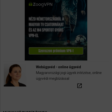
Webügyvéd - online ügyvéd
Magyarországi jogi ügyek intézése, online
ügyvédi megbízással
open_in_new