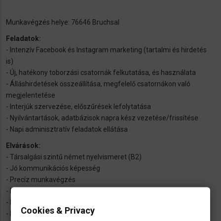
Munkavégzés helye: 76646 Bruchsal
Feladatok:
- Intenzív Facebook és Instagram marketing (tartalmi és hirdetés
is)
- Új, hatékony toborzási csatornák felkutatása, és használata
- Álláshirdetések összeállítása, megfelelő csatornákon való
megjelentetése
- Interjúk szervezése, előszűrések lefolytatása
- Nyilvántartások, adatbázisok napra kész vezetése/frissítése
- Napi adminisztratív feladatok ellátása
Elvárások:
- Társalgási szintű német nyelvismeret (B2)
- Jó kommunikációs képesség
- Precíz munkavégzés
- Felhasználói szintű MS Office ismeret
- Pozitív, kitartó hozzáállás
Cookies & Privacy
- Előny: Online marketinges területen szerzett tapasztalat