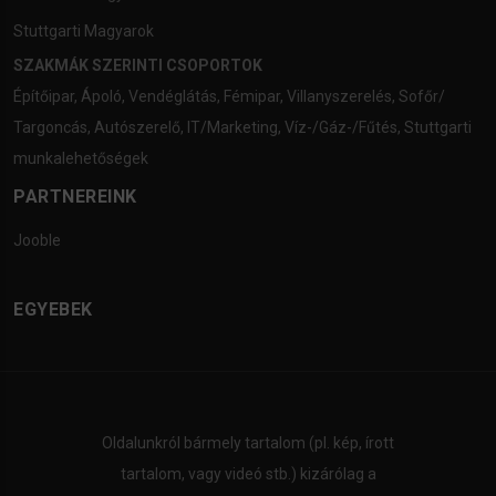
Stuttgarti Magyarok
SZAKMÁK SZERINTI CSOPORTOK
Építőipar
,
Ápoló
,
Vendéglátás
,
Fémipar
,
Villanyszerelés
,
Sofőr/
Targoncás
,
Autószerelő
,
IT/Marketing
,
Víz-/Gáz-/Fűtés
,
Stuttgarti
munkalehetőségek
PARTNEREINK
Jooble
EGYEBEK
Oldalunkról bármely tartalom (pl. kép, írott
tartalom, vagy videó stb.) kizárólag a