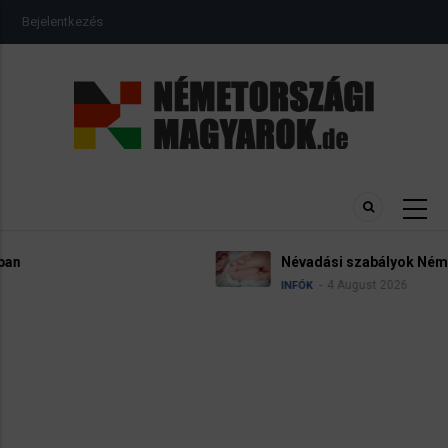
Ugrás
USER
Bejelentkezés
a
ACCOUNT
MENU
tartalomra
Névadási szabályok Németországban
4 August 2026
INFÓK