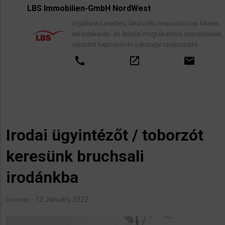
LBS Immobilien-GmbH NordWest
Ingatlanközvetítés, lakáscélú finanszírozási hitelek,
lakástakarék- és építési megtakarítási szerződések,
valamint kapcsolódó pénzügyi tanácsadás.
call
open_in_new
email
Irodai ügyintézőt / toborzót
keresünk bruchsali
irodánkba
12 January 2022
Iconnex