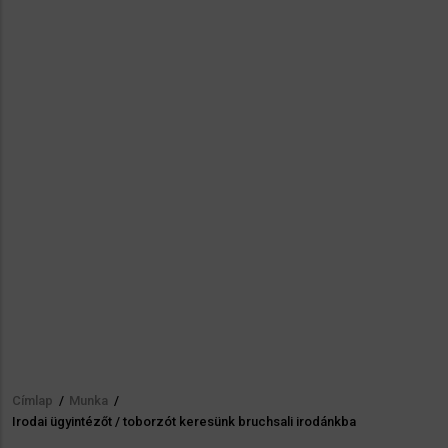
Címlap
/
Munka
/
Morzsa
Irodai ügyintézőt / toborzót keresünk bruchsali irodánkba