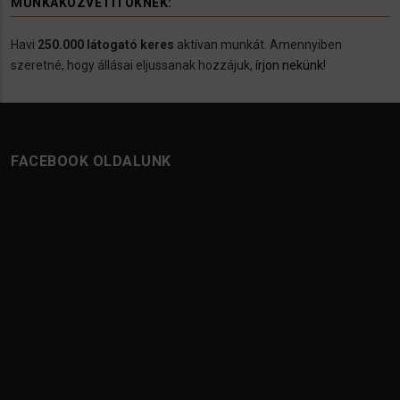
MUNKAKÖZVETÍTÖKNEK:
Havi
250.000 látogató keres
aktívan munkát. Amennyiben
szeretné, hogy állásai eljussanak hozzájuk,
írjon nekünk!
FACEBOOK OLDALUNK