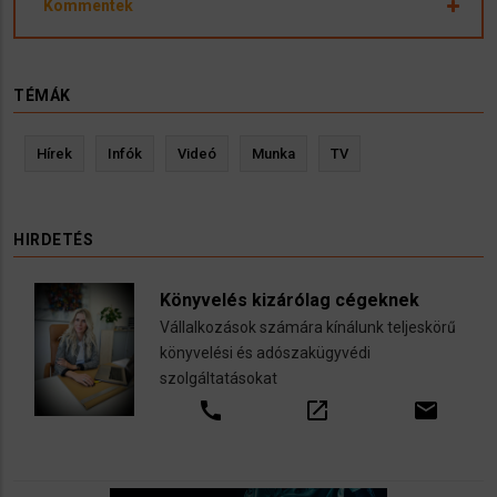
Kommentek
TÉMÁK
Hírek
Infók
Videó
Munka
TV
HIRDETÉS
Könyvelés kizárólag cégeknek
Vállalkozások számára kínálunk teljeskörű
könyvelési és adószakügyvédi
szolgáltatásokat
call
open_in_new
email