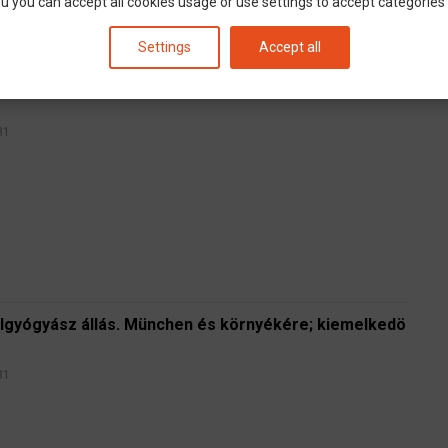
u you can accept all cookies usage or use settings to accept categories i
Settings
Accept all
onokban, München, 1500 - 1700 € Nettótól/160 óra +
81
lgyógyász állás. München és környékére; kiemelkedö
81