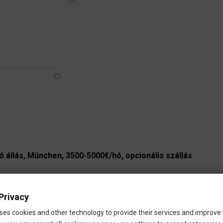
 állás, München, 3500-5000€/hó, opcionális szállás
i, reptéri
Privacy
ses cookies and other technology to provide their services and improve