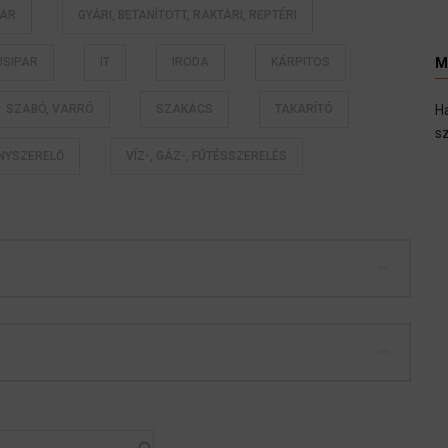
PAR
GYÁRI, BETANÍTOTT, RAKTÁRI, REPTÉRI
ÚSIPAR
IT
IRODA
KÁRPITOS
M
SZABÓ, VARRÓ
SZAKÁCS
TAKARÍTÓ
H
sz
ANYSZERELŐ
VÍZ-, GÁZ-, FŰTÉSSZERELÉS