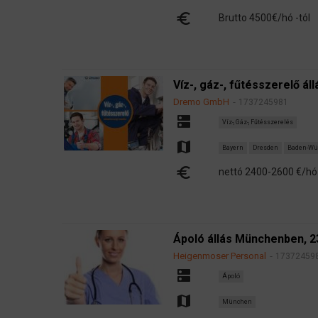
euro
Brutto 4500€/hó -tól
Víz-, gáz-, fűtésszerelő ál
Dremo GmbH
1737245981
dns
Víz-, Gáz-, Fűtésszerelés
map
Bayern
Dresden
Baden-Wü
euro
nettó 2400-2600 €/hó
Ápoló állás Münchenben, 23 
Heigenmoser Personal
17372459
dns
Ápoló
map
München