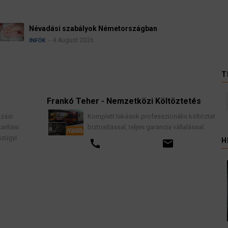
Ügyvédek, bírák és üg
kellene vizsgálnia egy 
3 August 2026
HÍREK
T
Frankó Teher - Nemzetközi Költöztetés
K
Komplett lakások professzionális költöztetése
biztosítással, teljes garancia vállalással.
H
call
email