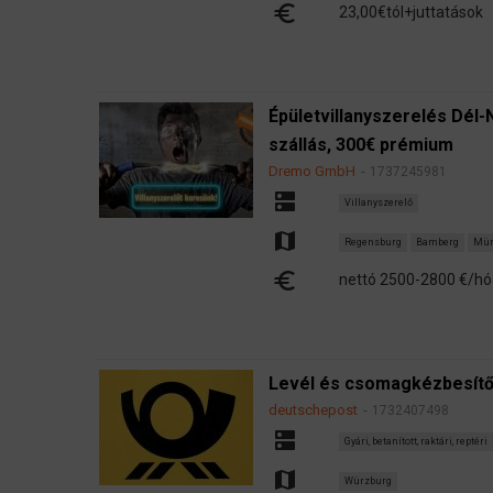
euro
23,00€tól+juttatások
Épületvillanyszerelés Dél
szállás, 300€ prémium
Dremo GmbH
1737245981
dns
Villanyszerelő
map
Regensburg
Bamberg
Mün
euro
nettó 2500-2800 €/hó
Levél és csomagkézbesítő
deutschepost
1732407498
dns
Gyári, betanított, raktári, reptéri
map
Würzburg