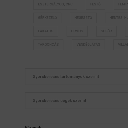
ESZTERGÁLYOS, CNC
FESTŐ
FÉMI
GÉPKEZELŐ
HEGESZTŐ
HENTES, H
LAKATOS
ORVOS
SOFŐR
TARGONCÁS
VENDÉGLÁTÁS
VILL
Gyorskeresés tartományok szerint
Gyorskeresés cégek szerint
Városok