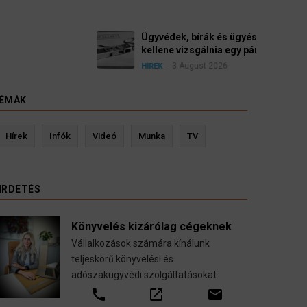
yészek szerint a német politikának mielőbb meg
pártbetiltási eljárás elindítását.
ÉMÁK
evin Ressler biztosítási szakértő
Langó S
Hírek
Infók
Videó
Munka
TV
Gépjármű-, jogvédelmi-, felelősség-, baleset-,
nyugdíj-, fogászati biztosítások.
IRDETÉS
call
open_in_new
email
Könyvelés kizárólag cégeknek
Vállalkozások számára kínálunk
teljeskörű könyvelési és
adószakügyvédi szolgáltatásokat
call
open_in_new
email