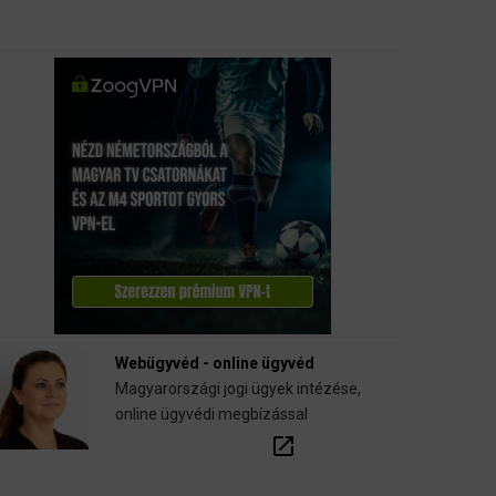
Webügyvéd - online ügyvéd
Magyarországi jogi ügyek intézése,
online ügyvédi megbízással
open_in_new