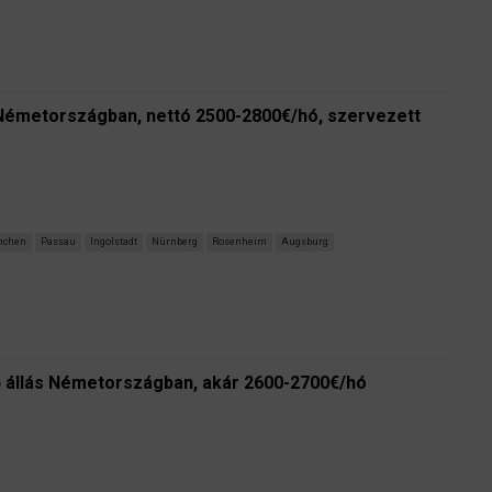
-Németországban, nettó 2500-2800€/hó, szervezett
chen
Passau
Ingolstadt
Nürnberg
Rosenheim
Augsburg
 állás Németországban, akár 2600-2700€/hó