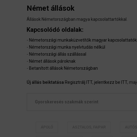
Német állások
Állások Németországban magya kapcsolattartókkal.
Kapcsolódó oldalak:
-
Németországi munkaküzvetítők magyar kapcsolattatók
-
Németországi munka nyelvtudás nélkül
-
Németországi állás szállással
-
Német állások pároknak
-
Betanított állások Németországban
Új állás beiktatása
Regisztrálj ITT
,
jelentkezz be ITT
, ma
Gyorskeresés szakmák szerint
ÁPOLÓ
ASZTALOS, FAIPAR
AUTÓS