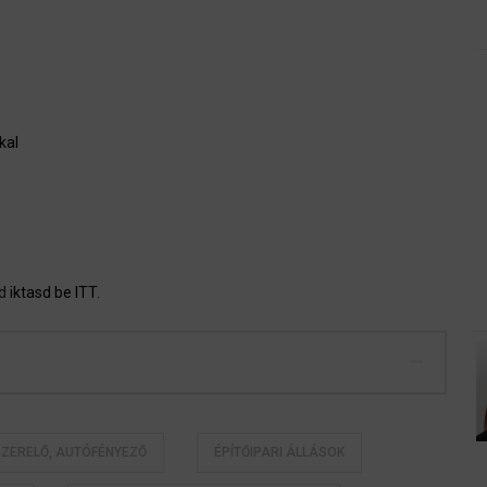
kal
jd
iktasd be ITT
.
ZERELŐ, AUTÓFÉNYEZŐ
ÉPÍTŐIPARI ÁLLÁSOK