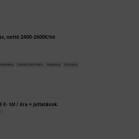
lás, nettó 2400-2600€/hó
rttemberg
Frankfurt am Main
Augsburg
Nürnberg
€- tól / óra + juttatások.
81