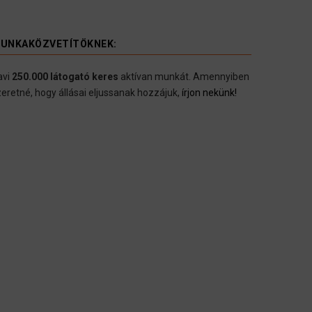
UNKAKÖZVETÍTÖKNEK:
avi
250.000 látogató keres
aktívan munkát. Amennyiben
eretné, hogy állásai eljussanak hozzájuk,
írjon nekünk!