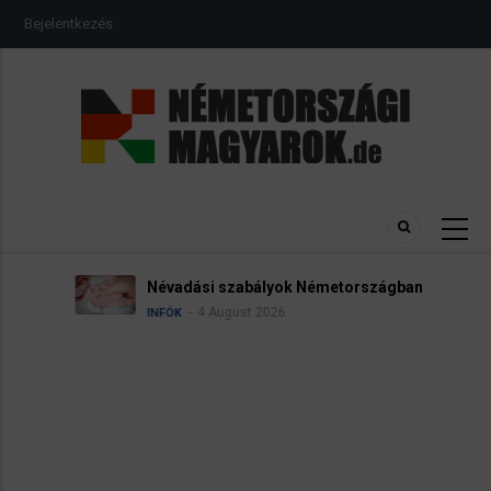
Ugrás
USER
Bejelentkezés
a
ACCOUNT
MENU
tartalomra
Névadási szabályok Németországban
4 August 2026
INFÓK