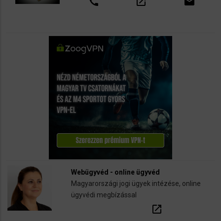
call
open_in_new
email
Webügyvéd - online ügyvéd
Magyarországi jogi ügyek intézése, online
ügyvédi megbízással
open_in_new