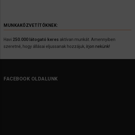
MUNKAKÖZVETÍTÖKNEK:
Havi
250.000 látogató keres
aktívan munkát. Amennyiben
szeretné, hogy állásai eljussanak hozzájuk,
írjon nekünk!
FACEBOOK OLDALUNK