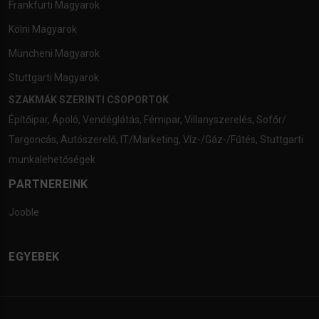
Frankfurti Magyarok
Kölni Magyarok
Müncheni Magyarok
Stuttgarti Magyarok
SZAKMÁK SZERINTI CSOPORTOK
Építőipar
,
Ápoló
,
Vendéglátás
,
Fémipar
,
Villanyszerelés
,
Sofőr/
Targoncás
,
Autószerelő
,
IT/Marketing
,
Víz-/Gáz-/Fűtés
,
Stuttgarti
munkalehetőségek
PARTNEREINK
Jooble
EGYEBEK