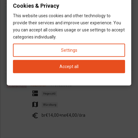
Cookies & Privacy
WIG hegesztő
This website uses cookies and other technology to
kuznorbi
1710329537
provide their services and improve user experience. You
dns
Hegesztő
you can accept all cookies usage or use settings to accept
map
categories individually.
Donaueschingen
euro
br€14,00+ne€4,00/óra
Settings
Accept all
MAG hegesztő
kuznorbi
1709220090
dns
Hegesztő
map
Würzburg
euro
br€14,00+ne€4,00/óra