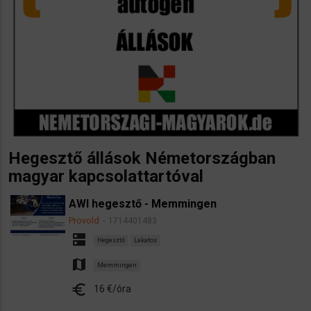
Hegesztő állások Németországban
magyar kapcsolattartóval
AWI hegesztő - Memmingen
Provold
1714401483
dns
Hegesztő
Lakatos
map
Memmingen
euro
16 €/óra