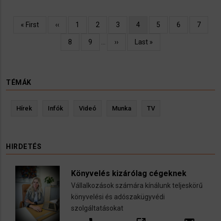
Oldalszámozás
Első
« First
Előző
‹‹
Oldal
1
Oldal
2
Oldal
3
Jelenlegi
4
Oldal
5
Oldal
6
Oldal
7
oldal
oldal
oldal
Oldal
8
Oldal
9
…
Következő
››
Utolsó
Last »
oldal
oldal
TÉMÁK
Hírek
Infók
Videó
Munka
TV
HIRDETÉS
Könyvelés kizárólag cégeknek
Vállalkozások számára kínálunk teljeskörű
könyvelési és adószakügyvédi
szolgáltatásokat