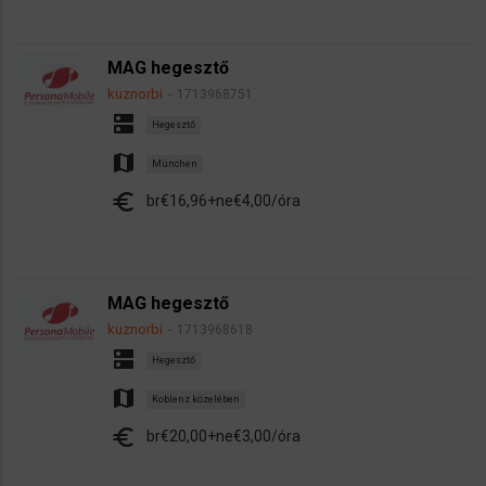
MAG hegesztő
kuznorbi
1713968751
dns
Hegesztő
map
München
euro
br€16,96+ne€4,00/óra
MAG hegesztő
kuznorbi
1713968618
dns
Hegesztő
map
Koblenz közelében
euro
br€20,00+ne€3,00/óra