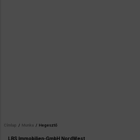
Címlap
/
Munka
/
Hegesztő
Morzsa
LBS Immobilien-GmbH NordWest